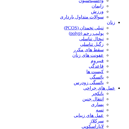
واکسیناسیون
زایمان
ورزش
سوالات متداول بارداری
زنان
تنبلی تخمدان (PCOS)
پولیپ رحم (polyp)
تبخال تناسلی
زگیل تناسلی
سقط های مکرر
عفونت های زنان
فیبروم
قاعدگی
کیست ها
یائسگی
یائسگی زودرس
عمل های جراحی
پانکچر
انتقال جنین
پساری
تسه
عمل های زیبایی
سرکلاژ
لاپاراسکوپی