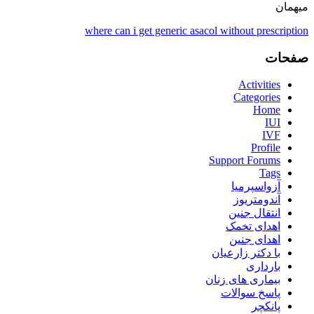
میهمان
where can i get generic asacol without prescription
صفحات
Activities
Categories
Home
IUI
IVF
Profile
Support Forums
Tags
آزواسپرمیا
آندومتریوز
انتقال جنین
اهدای تخمک
اهدای جنین
با دکتر زارعیان
بارداری
بیماری های زنان
پاسخ سوالات
پانکچر