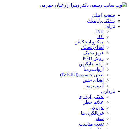
صفحه اصلی
با دکتر زارعیان
نازایی
IVF
IUI
میکرو اینجکشن
اهدای تخمک
فریز تخمک
روش PGD
رحم جایگزین
آزواسپرمیا
تعیین جنسیت(IVF-IUI)
اهدای جنین
آندومتریوز
بارداری
علائم بارداری
علائم خطر
عوارض
غربالگری ها
سفر
تغذیه مناسب