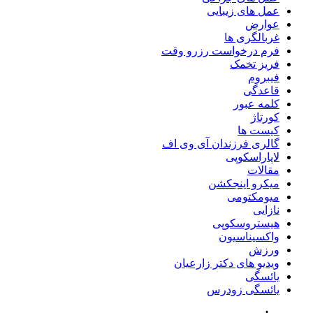
عمل های زیبایی
عوارض
غربالگری ها
فرم درخواست رزرو وقت
فریز تخمک
فیبروم
قاعدگی
کلمه عبور
کورتاژ
کیست ها
گالری فرزندان آی وی اف
لاپاراسکوپی
مقالات
میکرو اینجکشن
میومکتومی
نازایی
هیستروسکوپی
واکسیناسیون
ورزش
ویدیو های دکتر زارعیان
یائسگی
یائسگی زودرس