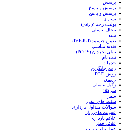
پرسش
پرسش و پاسخ
پرسش و پاسخ
پساری
پولیپ رحم (polyp)
تبخال تناسلی
تسه
تعیین جنسیت(IVF-IUI)
تغذیه مناسب
تنبلی تخمدان (PCOS)
ثبت نام
خدمات
رحم جایگزین
روش PGD
زایمان
زگیل تناسلی
سرکلاژ
سفر
سقط های مکرر
سوالات متداول بارداری
عفونت های زنان
علائم بارداری
علائم خطر
عمل های جراحی