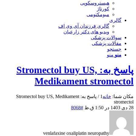
هیستروسکوپی
کورتاژ
میومکتومی
گالری
گالری فرزندان آی وی اف
ویدیو های دکتر زارعیان
سوالات پزشکی
مقالات پزشکی
جستجو
منو
منو
پاسخ به: Stromectol buy US,
Medikament stromectol
مکان شما:
خانه
1
/
پاسخ به: Stromectol buy US, Medikament
stromectol
28 دی 1403 در 1:50 ق.ظ
#8068
venlafaxine oxaliplatin neuropathy