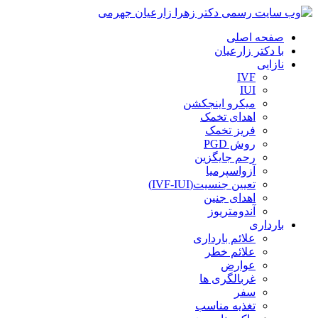
صفحه اصلی
با دکتر زارعیان
نازایی
IVF
IUI
میکرو اینجکشن
اهدای تخمک
فریز تخمک
روش PGD
رحم جایگزین
آزواسپرمیا
تعیین جنسیت(IVF-IUI)
اهدای جنین
آندومتریوز
بارداری
علائم بارداری
علائم خطر
عوارض
غربالگری ها
سفر
تغذیه مناسب