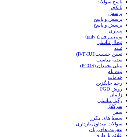
پاسخ سوالات
پانکچر
پرسش
پرسش و پاسخ
پرسش و پاسخ
پساری
پولیپ رحم (polyp)
تبخال تناسلی
تسه
تعیین جنسیت(IVF-IUI)
تغذیه مناسب
تنبلی تخمدان (PCOS)
ثبت نام
خدمات
رحم جایگزین
روش PGD
زایمان
زگیل تناسلی
سرکلاژ
سفر
سقط های مکرر
سوالات متداول بارداری
عفونت های زنان
علائم بارداری