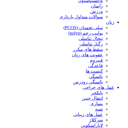
واکسیناسیون
زایمان
ورزش
سوالات متداول بارداری
زنان
تنبلی تخمدان (PCOS)
پولیپ رحم (polyp)
تبخال تناسلی
زگیل تناسلی
سقط های مکرر
عفونت های زنان
فیبروم
قاعدگی
کیست ها
یائسگی
یائسگی زودرس
عمل های جراحی
پانکچر
انتقال جنین
پساری
تسه
عمل های زیبایی
سرکلاژ
لاپاراسکوپی