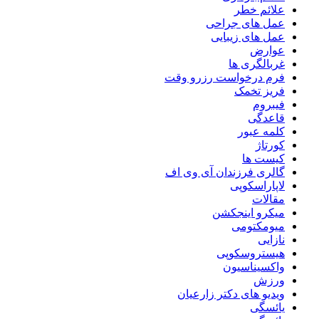
علائم خطر
عمل های جراحی
عمل های زیبایی
عوارض
غربالگری ها
فرم درخواست رزرو وقت
فریز تخمک
فیبروم
قاعدگی
کلمه عبور
کورتاژ
کیست ها
گالری فرزندان آی وی اف
لاپاراسکوپی
مقالات
میکرو اینجکشن
میومکتومی
نازایی
هیستروسکوپی
واکسیناسیون
ورزش
ویدیو های دکتر زارعیان
یائسگی