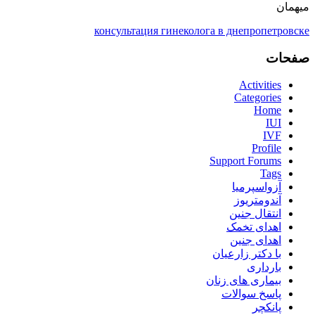
میهمان
консультация гинеколога в днепропетровске
صفحات
Activities
Categories
Home
IUI
IVF
Profile
Support Forums
Tags
آزواسپرمیا
آندومتریوز
انتقال جنین
اهدای تخمک
اهدای جنین
با دکتر زارعیان
بارداری
بیماری های زنان
پاسخ سوالات
پانکچر