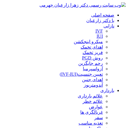
صفحه اصلی
با دکتر زارعیان
نازایی
IVF
IUI
میکرو اینجکشن
اهدای تخمک
فریز تخمک
روش PGD
رحم جایگزین
آزواسپرمیا
تعیین جنسیت(IVF-IUI)
اهدای جنین
آندومتریوز
بارداری
علائم بارداری
علائم خطر
عوارض
غربالگری ها
سفر
تغذیه مناسب