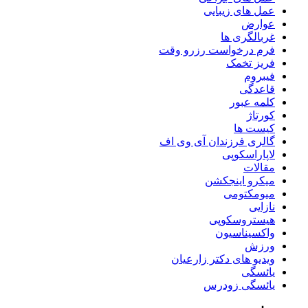
عمل های زیبایی
عوارض
غربالگری ها
فرم درخواست رزرو وقت
فریز تخمک
فیبروم
قاعدگی
کلمه عبور
کورتاژ
کیست ها
گالری فرزندان آی وی اف
لاپاراسکوپی
مقالات
میکرو اینجکشن
میومکتومی
نازایی
هیستروسکوپی
واکسیناسیون
ورزش
ویدیو های دکتر زارعیان
یائسگی
یائسگی زودرس