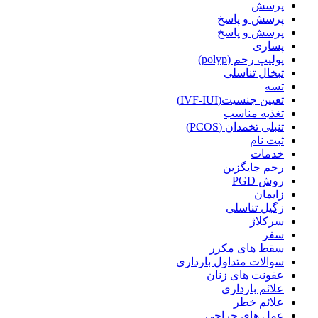
پرسش
پرسش و پاسخ
پرسش و پاسخ
پساری
پولیپ رحم (polyp)
تبخال تناسلی
تسه
تعیین جنسیت(IVF-IUI)
تغذیه مناسب
تنبلی تخمدان (PCOS)
ثبت نام
خدمات
رحم جایگزین
روش PGD
زایمان
زگیل تناسلی
سرکلاژ
سفر
سقط های مکرر
سوالات متداول بارداری
عفونت های زنان
علائم بارداری
علائم خطر
عمل های جراحی