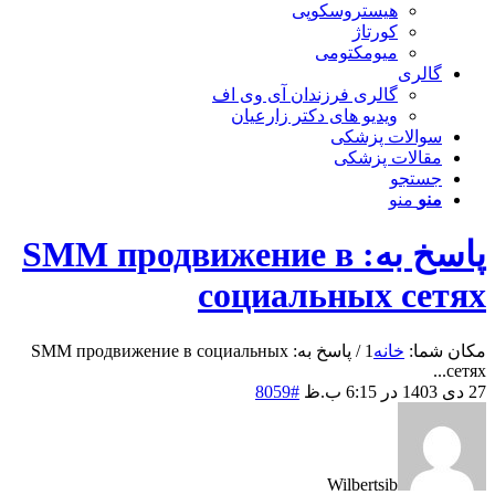
هیستروسکوپی
کورتاژ
میومکتومی
گالری
گالری فرزندان آی وی اف
ویدیو های دکتر زارعیان
سوالات پزشکی
مقالات پزشکی
جستجو
منو
منو
پاسخ به: SMM продвижение в
социальных сетях
مکان شما:
خانه
1
/
پاسخ به: SMM продвижение в социальных
сетях...
27 دی 1403 در 6:15 ب.ظ
#8059
Wilbertsib