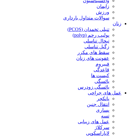
واکسیناسیون
زایمان
ورزش
سوالات متداول بارداری
زنان
تنبلی تخمدان (PCOS)
پولیپ رحم (polyp)
تبخال تناسلی
زگیل تناسلی
سقط های مکرر
عفونت های زنان
فیبروم
قاعدگی
کیست ها
یائسگی
یائسگی زودرس
عمل های جراحی
پانکچر
انتقال جنین
پساری
تسه
عمل های زیبایی
سرکلاژ
لاپاراسکوپی