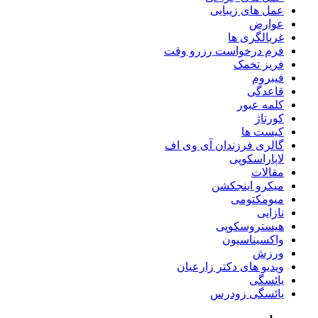
عمل های زیبایی
عوارض
غربالگری ها
فرم درخواست رزرو وقت
فریز تخمک
فیبروم
قاعدگی
کلمه عبور
کورتاژ
کیست ها
گالری فرزندان آی وی اف
لاپاراسکوپی
مقالات
میکرو اینجکشن
میومکتومی
نازایی
هیستروسکوپی
واکسیناسیون
ورزش
ویدیو های دکتر زارعیان
یائسگی
یائسگی زودرس