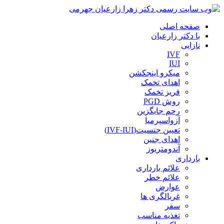
صفحه اصلی
با دکتر زارعیان
نازایی
IVF
IUI
میکرو اینجکشن
اهدای تخمک
فریز تخمک
روش PGD
رحم جایگزین
آزواسپرمیا
تعیین جنسیت(IVF-IUI)
اهدای جنین
آندومتریوز
بارداری
علائم بارداری
علائم خطر
عوارض
غربالگری ها
سفر
تغذیه مناسب