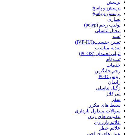
پرسش
پرسش و پاسخ
پرسش و پاسخ
پساری
پولیپ رحم (polyp)
تبخال تناسلی
تسه
تعیین جنسیت(IVF-IUI)
تغذیه مناسب
تنبلی تخمدان (PCOS)
ثبت نام
خدمات
رحم جایگزین
روش PGD
زایمان
زگیل تناسلی
سرکلاژ
سفر
سقط های مکرر
سوالات متداول بارداری
عفونت های زنان
علائم بارداری
علائم خطر
عمل های جراحی