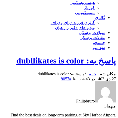
هیستروسکوپی
کورتاژ
میومکتومی
گالری
گالری فرزندان آی وی اف
ویدیو های دکتر زارعیان
سوالات پزشکی
مقالات پزشکی
جستجو
منو
منو
پاسخ به: dubllikates is color
مکان شما:
خانه
1
/
پاسخ به: dubllikates is color
27 دی 1403 در 4:43 ب.ظ
#8057
Philipbruro
میهمان
Find the best deals on long-term parking at Sky Harbor Airport.