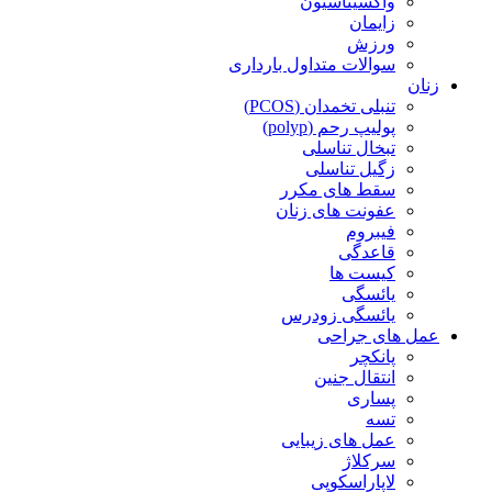
واکسیناسیون
زایمان
ورزش
سوالات متداول بارداری
زنان
تنبلی تخمدان (PCOS)
پولیپ رحم (polyp)
تبخال تناسلی
زگیل تناسلی
سقط های مکرر
عفونت های زنان
فیبروم
قاعدگی
کیست ها
یائسگی
یائسگی زودرس
عمل های جراحی
پانکچر
انتقال جنین
پساری
تسه
عمل های زیبایی
سرکلاژ
لاپاراسکوپی