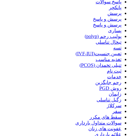
پاسخ سوالات
پانکچر
پرسش
پرسش و پاسخ
پرسش و پاسخ
پساری
پولیپ رحم (polyp)
تبخال تناسلی
تسه
تعیین جنسیت(IVF-IUI)
تغذیه مناسب
تنبلی تخمدان (PCOS)
ثبت نام
خدمات
رحم جایگزین
روش PGD
زایمان
زگیل تناسلی
سرکلاژ
سفر
سقط های مکرر
سوالات متداول بارداری
عفونت های زنان
علائم بارداری