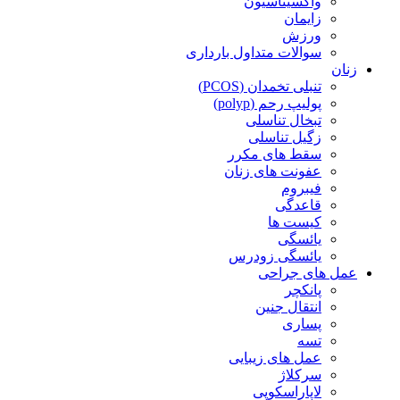
واکسیناسیون
زایمان
ورزش
سوالات متداول بارداری
زنان
تنبلی تخمدان (PCOS)
پولیپ رحم (polyp)
تبخال تناسلی
زگیل تناسلی
سقط های مکرر
عفونت های زنان
فیبروم
قاعدگی
کیست ها
یائسگی
یائسگی زودرس
عمل های جراحی
پانکچر
انتقال جنین
پساری
تسه
عمل های زیبایی
سرکلاژ
لاپاراسکوپی