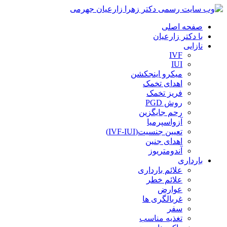
صفحه اصلی
با دکتر زارعیان
نازایی
IVF
IUI
میکرو اینجکشن
اهدای تخمک
فریز تخمک
روش PGD
رحم جایگزین
آزواسپرمیا
تعیین جنسیت(IVF-IUI)
اهدای جنین
آندومتریوز
بارداری
علائم بارداری
علائم خطر
عوارض
غربالگری ها
سفر
تغذیه مناسب