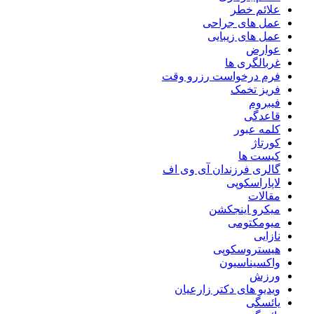
علائم خطر
عمل های جراحی
عمل های زیبایی
عوارض
غربالگری ها
فرم درخواست رزرو وقت
فریز تخمک
فیبروم
قاعدگی
کلمه عبور
کورتاژ
کیست ها
گالری فرزندان آی وی اف
لاپاراسکوپی
مقالات
میکرو اینجکشن
میومکتومی
نازایی
هیستروسکوپی
واکسیناسیون
ورزش
ویدیو های دکتر زارعیان
یائسگی