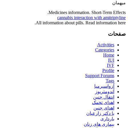
میهمان
Medicines information. Short-Term Effects.
cannabis interaction with amitriptyline
All information about pills. Read information here.
صفحات
Activities
Categories
Home
IUI
IVF
Profile
Support Forums
Tags
آزواسپرمیا
آندومتریوز
انتقال جنین
اهدای تخمک
اهدای جنین
با دکتر زارعیان
بارداری
بیماری های زنان