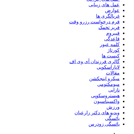
عمل های زیبایی
عوارض
غربالگری ها
فرم درخواست رزرو وقت
فریز تخمک
فیبروم
قاعدگی
کلمه عبور
کورتاژ
کیست ها
گالری فرزندان آی وی اف
لاپاراسکوپی
مقالات
میکرو اینجکشن
میومکتومی
نازایی
هیستروسکوپی
واکسیناسیون
ورزش
ویدیو های دکتر زارعیان
یائسگی
یائسگی زودرس