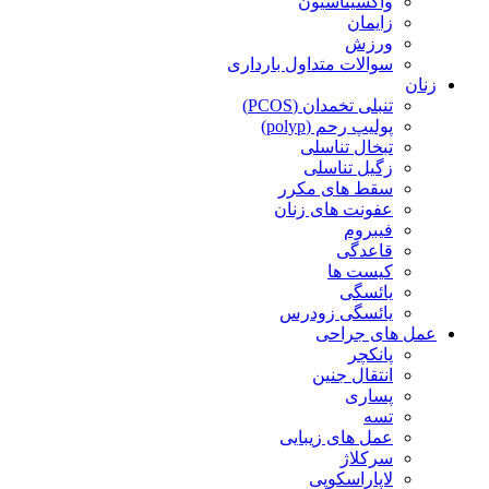
واکسیناسیون
زایمان
ورزش
سوالات متداول بارداری
زنان
تنبلی تخمدان (PCOS)
پولیپ رحم (polyp)
تبخال تناسلی
زگیل تناسلی
سقط های مکرر
عفونت های زنان
فیبروم
قاعدگی
کیست ها
یائسگی
یائسگی زودرس
عمل های جراحی
پانکچر
انتقال جنین
پساری
تسه
عمل های زیبایی
سرکلاژ
لاپاراسکوپی