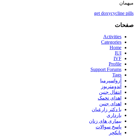
میهمان
get doxycycline pills
صفحات
Activities
Categories
Home
IUI
IVF
Profile
Support Forums
Tags
آزواسپرمیا
آندومتریوز
انتقال جنین
اهدای تخمک
اهدای جنین
با دکتر زارعیان
بارداری
بیماری های زنان
پاسخ سوالات
پانکچر