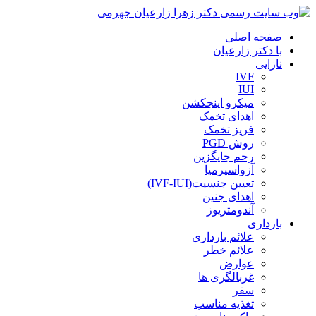
صفحه اصلی
با دکتر زارعیان
نازایی
IVF
IUI
میکرو اینجکشن
اهدای تخمک
فریز تخمک
روش PGD
رحم جایگزین
آزواسپرمیا
تعیین جنسیت(IVF-IUI)
اهدای جنین
آندومتریوز
بارداری
علائم بارداری
علائم خطر
عوارض
غربالگری ها
سفر
تغذیه مناسب