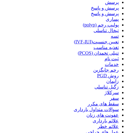
پرسش
پرسش و پاسخ
پرسش و پاسخ
پساری
پولیپ رحم (polyp)
تبخال تناسلی
تسه
تعیین جنسیت(IVF-IUI)
تغذیه مناسب
تنبلی تخمدان (PCOS)
ثبت نام
خدمات
رحم جایگزین
روش PGD
زایمان
زگیل تناسلی
سرکلاژ
سفر
سقط های مکرر
سوالات متداول بارداری
عفونت های زنان
علائم بارداری
علائم خطر
عمل های جراحی