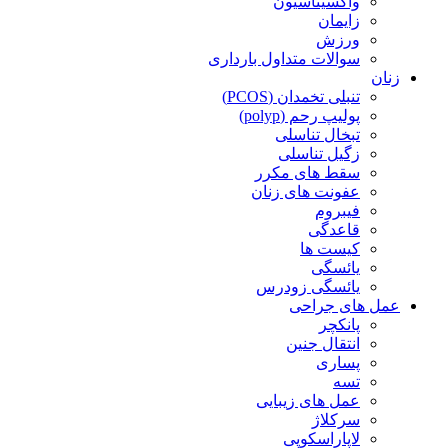
واکسیناسیون
زایمان
ورزش
سوالات متداول بارداری
زنان
تنبلی تخمدان (PCOS)
پولیپ رحم (polyp)
تبخال تناسلی
زگیل تناسلی
سقط های مکرر
عفونت های زنان
فیبروم
قاعدگی
کیست ها
یائسگی
یائسگی زودرس
عمل های جراحی
پانکچر
انتقال جنین
پساری
تسه
عمل های زیبایی
سرکلاژ
لاپاراسکوپی