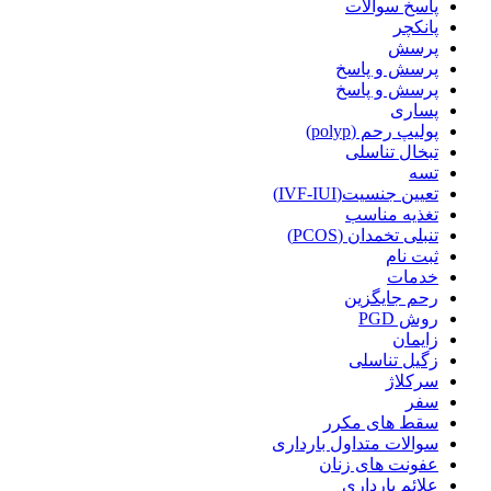
پاسخ سوالات
پانکچر
پرسش
پرسش و پاسخ
پرسش و پاسخ
پساری
پولیپ رحم (polyp)
تبخال تناسلی
تسه
تعیین جنسیت(IVF-IUI)
تغذیه مناسب
تنبلی تخمدان (PCOS)
ثبت نام
خدمات
رحم جایگزین
روش PGD
زایمان
زگیل تناسلی
سرکلاژ
سفر
سقط های مکرر
سوالات متداول بارداری
عفونت های زنان
علائم بارداری