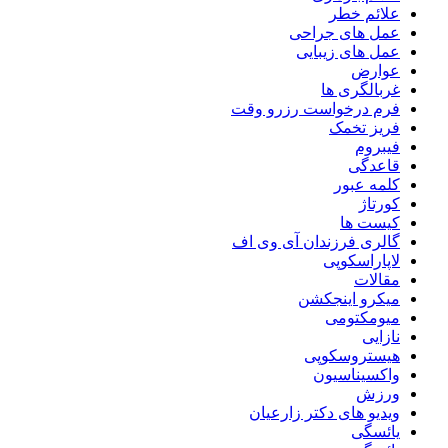
علائم خطر
عمل های جراحی
عمل های زیبایی
عوارض
غربالگری ها
فرم درخواست رزرو وقت
فریز تخمک
فیبروم
قاعدگی
کلمه عبور
کورتاژ
کیست ها
گالری فرزندان آی وی اف
لاپاراسکوپی
مقالات
میکرو اینجکشن
میومکتومی
نازایی
هیستروسکوپی
واکسیناسیون
ورزش
ویدیو های دکتر زارعیان
یائسگی