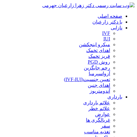
صفحه اصلی
با دکتر زارعیان
نازایی
IVF
IUI
میکرو اینجکشن
اهدای تخمک
فریز تخمک
روش PGD
رحم جایگزین
آزواسپرمیا
تعیین جنسیت(IVF-IUI)
اهدای جنین
آندومتریوز
بارداری
علائم بارداری
علائم خطر
عوارض
غربالگری ها
سفر
تغذیه مناسب