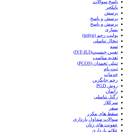
پاسخ سوالات
پانکچر
پرسش
پرسش و پاسخ
پرسش و پاسخ
پساری
پولیپ رحم (polyp)
تبخال تناسلی
تسه
تعیین جنسیت(IVF-IUI)
تغذیه مناسب
تنبلی تخمدان (PCOS)
ثبت نام
خدمات
رحم جایگزین
روش PGD
زایمان
زگیل تناسلی
سرکلاژ
سفر
سقط های مکرر
سوالات متداول بارداری
عفونت های زنان
علائم بارداری