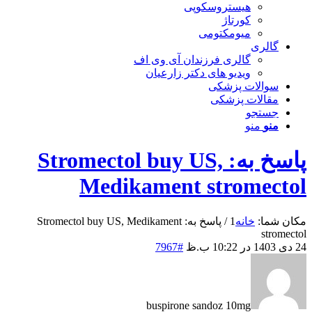
هیستروسکوپی
کورتاژ
میومکتومی
گالری
گالری فرزندان آی وی اف
ویدیو های دکتر زارعیان
سوالات پزشکی
مقالات پزشکی
جستجو
منو
منو
پاسخ به: Stromectol buy US,
Medikament stromectol
مکان شما:
خانه
1
/
پاسخ به: Stromectol buy US, Medikament
stromectol
24 دی 1403 در 10:22 ب.ظ
#7967
buspirone sandoz 10mg