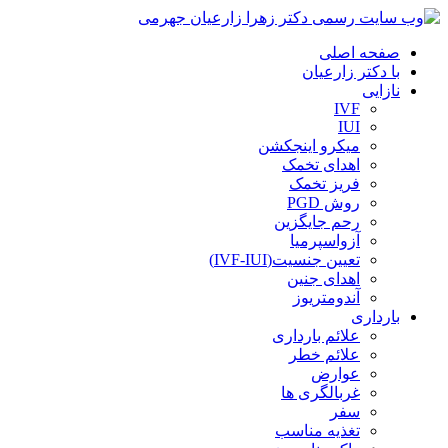
صفحه اصلی
با دکتر زارعیان
نازایی
IVF
IUI
میکرو اینجکشن
اهدای تخمک
فریز تخمک
روش PGD
رحم جایگزین
آزواسپرمیا
تعیین جنسیت(IVF-IUI)
اهدای جنین
آندومتریوز
بارداری
علائم بارداری
علائم خطر
عوارض
غربالگری ها
سفر
تغذیه مناسب