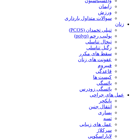
واکسیناسیون
زایمان
ورزش
سوالات متداول بارداری
زنان
تنبلی تخمدان (PCOS)
پولیپ رحم (polyp)
تبخال تناسلی
زگیل تناسلی
سقط های مکرر
عفونت های زنان
فیبروم
قاعدگی
کیست ها
یائسگی
یائسگی زودرس
عمل های جراحی
پانکچر
انتقال جنین
پساری
تسه
عمل های زیبایی
سرکلاژ
لاپاراسکوپی