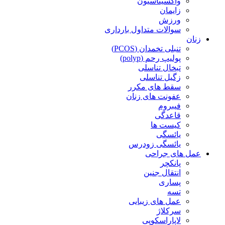
واکسیناسیون
زایمان
ورزش
سوالات متداول بارداری
زنان
تنبلی تخمدان (PCOS)
پولیپ رحم (polyp)
تبخال تناسلی
زگیل تناسلی
سقط های مکرر
عفونت های زنان
فیبروم
قاعدگی
کیست ها
یائسگی
یائسگی زودرس
عمل های جراحی
پانکچر
انتقال جنین
پساری
تسه
عمل های زیبایی
سرکلاژ
لاپاراسکوپی