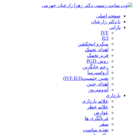
صفحه اصلی
با دکتر زارعیان
نازایی
IVF
IUI
میکرو اینجکشن
اهدای تخمک
فریز تخمک
روش PGD
رحم جایگزین
آزواسپرمیا
تعیین جنسیت(IVF-IUI)
اهدای جنین
آندومتریوز
بارداری
علائم بارداری
علائم خطر
عوارض
غربالگری ها
سفر
تغذیه مناسب