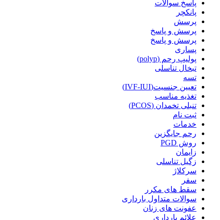
پاسخ سوالات
پانکچر
پرسش
پرسش و پاسخ
پرسش و پاسخ
پساری
پولیپ رحم (polyp)
تبخال تناسلی
تسه
تعیین جنسیت(IVF-IUI)
تغذیه مناسب
تنبلی تخمدان (PCOS)
ثبت نام
خدمات
رحم جایگزین
روش PGD
زایمان
زگیل تناسلی
سرکلاژ
سفر
سقط های مکرر
سوالات متداول بارداری
عفونت های زنان
علائم بارداری