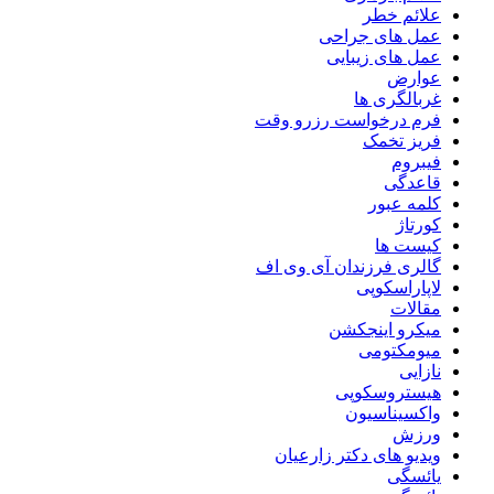
علائم خطر
عمل های جراحی
عمل های زیبایی
عوارض
غربالگری ها
فرم درخواست رزرو وقت
فریز تخمک
فیبروم
قاعدگی
کلمه عبور
کورتاژ
کیست ها
گالری فرزندان آی وی اف
لاپاراسکوپی
مقالات
میکرو اینجکشن
میومکتومی
نازایی
هیستروسکوپی
واکسیناسیون
ورزش
ویدیو های دکتر زارعیان
یائسگی