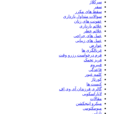
سرکلاژ
سفر
سقط های مکرر
سوالات متداول بارداری
عفونت های زنان
علائم بارداری
علائم خطر
عمل های جراحی
عمل های زیبایی
عوارض
غربالگری ها
فرم درخواست رزرو وقت
فریز تخمک
فیبروم
قاعدگی
کلمه عبور
کورتاژ
کیست ها
گالری فرزندان آی وی اف
لاپاراسکوپی
مقالات
میکرو اینجکشن
میومکتومی
نازایی