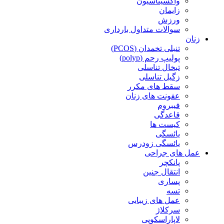
واکسیناسیون
زایمان
ورزش
سوالات متداول بارداری
زنان
تنبلی تخمدان (PCOS)
پولیپ رحم (polyp)
تبخال تناسلی
زگیل تناسلی
سقط های مکرر
عفونت های زنان
فیبروم
قاعدگی
کیست ها
یائسگی
یائسگی زودرس
عمل های جراحی
پانکچر
انتقال جنین
پساری
تسه
عمل های زیبایی
سرکلاژ
لاپاراسکوپی