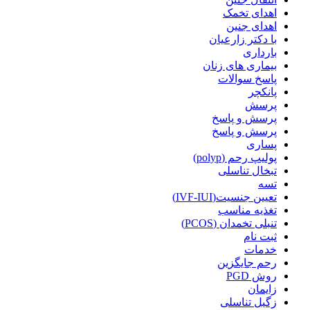
اهدای تخمک
اهدای جنین
با دکتر زارعیان
بارداری
بیماری های زنان
پاسخ سوالات
پانکچر
پرسش
پرسش و پاسخ
پرسش و پاسخ
پساری
پولیپ رحم (polyp)
تبخال تناسلی
تسه
تعیین جنسیت(IVF-IUI)
تغذیه مناسب
تنبلی تخمدان (PCOS)
ثبت نام
خدمات
رحم جایگزین
روش PGD
زایمان
زگیل تناسلی