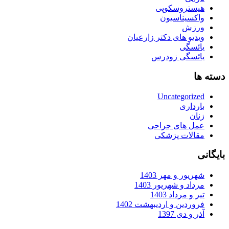
هیستروسکوپی
واکسیناسیون
ورزش
ویدیو های دکتر زارعیان
یائسگی
یائسگی زودرس
دسته ها
Uncategorized
بارداری
زنان
عمل های جراحی
مقالات پزشکی
بایگانی
شهریور و مهر 1403
مرداد و شهریور 1403
تیر و مرداد 1403
فروردین و اردیبهشت 1402
آذر و دی 1397