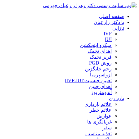
صفحه اصلی
با دکتر زارعیان
نازایی
IVF
IUI
میکرو اینجکشن
اهدای تخمک
فریز تخمک
روش PGD
رحم جایگزین
آزواسپرمیا
تعیین جنسیت(IVF-IUI)
اهدای جنین
آندومتریوز
بارداری
علائم بارداری
علائم خطر
عوارض
غربالگری ها
سفر
تغذیه مناسب