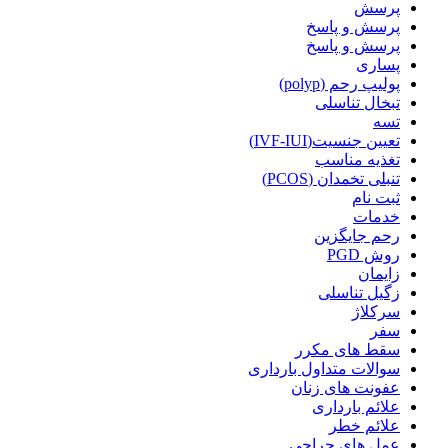
پرسش
پرسش و پاسخ
پرسش و پاسخ
پساری
پولیپ رحم (polyp)
تبخال تناسلی
تسه
تعیین جنسیت(IVF-IUI)
تغذیه مناسب
تنبلی تخمدان (PCOS)
ثبت نام
خدمات
رحم جایگزین
روش PGD
زایمان
زگیل تناسلی
سرکلاژ
سفر
سقط های مکرر
سوالات متداول بارداری
عفونت های زنان
علائم بارداری
علائم خطر
عمل های جراحی