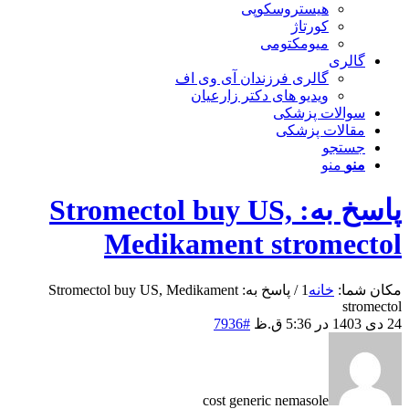
هیستروسکوپی
کورتاژ
میومکتومی
گالری
گالری فرزندان آی وی اف
ویدیو های دکتر زارعیان
سوالات پزشکی
مقالات پزشکی
جستجو
منو
منو
پاسخ به: Stromectol buy US,
Medikament stromectol
مکان شما:
خانه
1
/
پاسخ به: Stromectol buy US, Medikament
stromectol
24 دی 1403 در 5:36 ق.ظ
#7936
cost generic nemasole