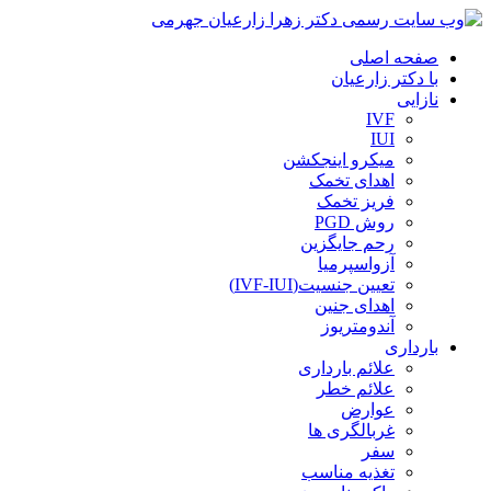
صفحه اصلی
با دکتر زارعیان
نازایی
IVF
IUI
میکرو اینجکشن
اهدای تخمک
فریز تخمک
روش PGD
رحم جایگزین
آزواسپرمیا
تعیین جنسیت(IVF-IUI)
اهدای جنین
آندومتریوز
بارداری
علائم بارداری
علائم خطر
عوارض
غربالگری ها
سفر
تغذیه مناسب