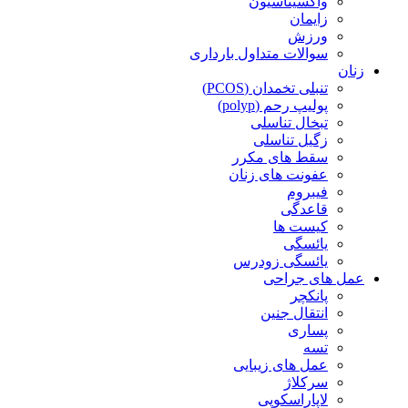
واکسیناسیون
زایمان
ورزش
سوالات متداول بارداری
زنان
تنبلی تخمدان (PCOS)
پولیپ رحم (polyp)
تبخال تناسلی
زگیل تناسلی
سقط های مکرر
عفونت های زنان
فیبروم
قاعدگی
کیست ها
یائسگی
یائسگی زودرس
عمل های جراحی
پانکچر
انتقال جنین
پساری
تسه
عمل های زیبایی
سرکلاژ
لاپاراسکوپی