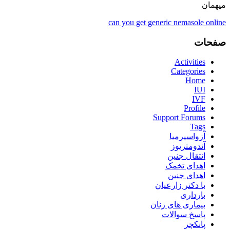
میهمان
can you get generic nemasole online
صفحات
Activities
Categories
Home
IUI
IVF
Profile
Support Forums
Tags
آزواسپرمیا
آندومتریوز
انتقال جنین
اهدای تخمک
اهدای جنین
با دکتر زارعیان
بارداری
بیماری های زنان
پاسخ سوالات
پانکچر