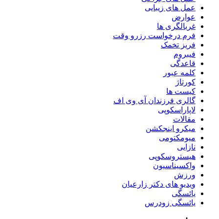
عمل های زیبایی
عوارض
غربالگری ها
فرم درخواست رزرو وقت
فریز تخمک
فیبروم
قاعدگی
کلمه عبور
کورتاژ
کیست ها
گالری فرزندان آی وی اف
لاپاراسکوپی
مقالات
میکرو اینجکشن
میومکتومی
نازایی
هیستروسکوپی
واکسیناسیون
ورزش
ویدیو های دکتر زارعیان
یائسگی
یائسگی زودرس