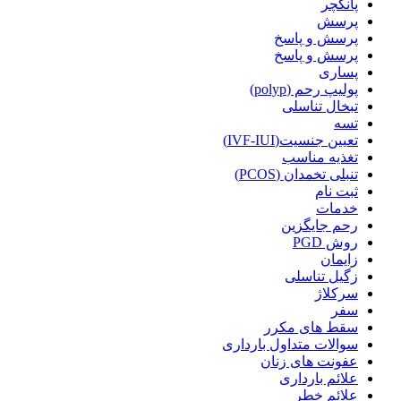
پانکچر
پرسش
پرسش و پاسخ
پرسش و پاسخ
پساری
پولیپ رحم (polyp)
تبخال تناسلی
تسه
تعیین جنسیت(IVF-IUI)
تغذیه مناسب
تنبلی تخمدان (PCOS)
ثبت نام
خدمات
رحم جایگزین
روش PGD
زایمان
زگیل تناسلی
سرکلاژ
سفر
سقط های مکرر
سوالات متداول بارداری
عفونت های زنان
علائم بارداری
علائم خطر