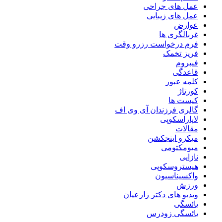
عمل های جراحی
عمل های زیبایی
عوارض
غربالگری ها
فرم درخواست رزرو وقت
فریز تخمک
فیبروم
قاعدگی
کلمه عبور
کورتاژ
کیست ها
گالری فرزندان آی وی اف
لاپاراسکوپی
مقالات
میکرو اینجکشن
میومکتومی
نازایی
هیستروسکوپی
واکسیناسیون
ورزش
ویدیو های دکتر زارعیان
یائسگی
یائسگی زودرس