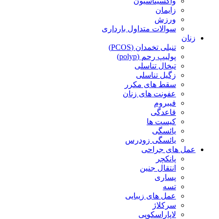
واکسیناسیون
زایمان
ورزش
سوالات متداول بارداری
زنان
تنبلی تخمدان (PCOS)
پولیپ رحم (polyp)
تبخال تناسلی
زگیل تناسلی
سقط های مکرر
عفونت های زنان
فیبروم
قاعدگی
کیست ها
یائسگی
یائسگی زودرس
عمل های جراحی
پانکچر
انتقال جنین
پساری
تسه
عمل های زیبایی
سرکلاژ
لاپاراسکوپی