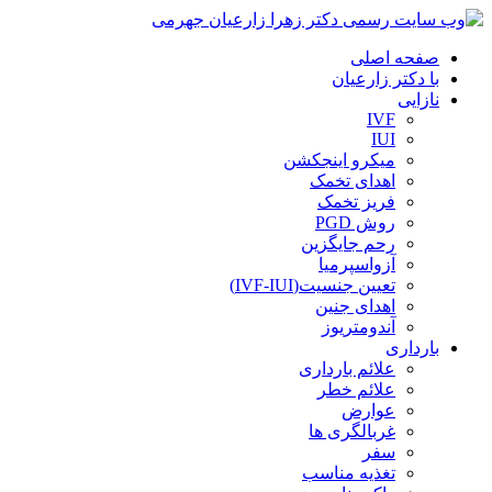
صفحه اصلی
با دکتر زارعیان
نازایی
IVF
IUI
میکرو اینجکشن
اهدای تخمک
فریز تخمک
روش PGD
رحم جایگزین
آزواسپرمیا
تعیین جنسیت(IVF-IUI)
اهدای جنین
آندومتریوز
بارداری
علائم بارداری
علائم خطر
عوارض
غربالگری ها
سفر
تغذیه مناسب