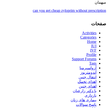
میهمان
can you get cheap zyloprim without prescription
صفحات
Activities
Categories
Home
IUI
IVF
Profile
Support Forums
Tags
آزواسپرمیا
آندومتریوز
انتقال جنین
اهدای تخمک
اهدای جنین
با دکتر زارعیان
بارداری
بیماری های زنان
پاسخ سوالات