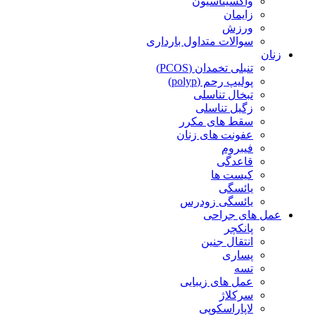
واکسیناسیون
زایمان
ورزش
سوالات متداول بارداری
زنان
تنبلی تخمدان (PCOS)
پولیپ رحم (polyp)
تبخال تناسلی
زگیل تناسلی
سقط های مکرر
عفونت های زنان
فیبروم
قاعدگی
کیست ها
یائسگی
یائسگی زودرس
عمل های جراحی
پانکچر
انتقال جنین
پساری
تسه
عمل های زیبایی
سرکلاژ
لاپاراسکوپی