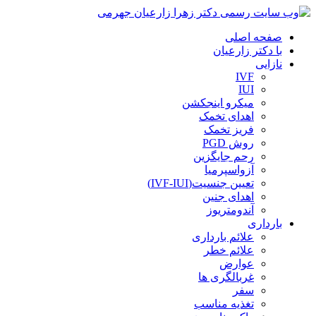
صفحه اصلی
با دکتر زارعیان
نازایی
IVF
IUI
میکرو اینجکشن
اهدای تخمک
فریز تخمک
روش PGD
رحم جایگزین
آزواسپرمیا
تعیین جنسیت(IVF-IUI)
اهدای جنین
آندومتریوز
بارداری
علائم بارداری
علائم خطر
عوارض
غربالگری ها
سفر
تغذیه مناسب