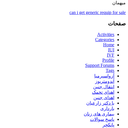
میهمان
can i get generic requip for sale
صفحات
Activities
Categories
Home
IUI
IVF
Profile
Support Forums
Tags
آزواسپرمیا
آندومتریوز
انتقال جنین
اهدای تخمک
اهدای جنین
با دکتر زارعیان
بارداری
بیماری های زنان
پاسخ سوالات
پانکچر