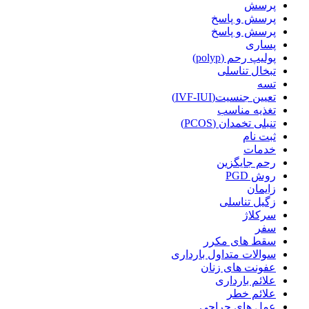
پرسش
پرسش و پاسخ
پرسش و پاسخ
پساری
پولیپ رحم (polyp)
تبخال تناسلی
تسه
تعیین جنسیت(IVF-IUI)
تغذیه مناسب
تنبلی تخمدان (PCOS)
ثبت نام
خدمات
رحم جایگزین
روش PGD
زایمان
زگیل تناسلی
سرکلاژ
سفر
سقط های مکرر
سوالات متداول بارداری
عفونت های زنان
علائم بارداری
علائم خطر
عمل های جراحی