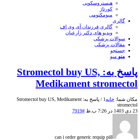
هیستروسکوپی
کورتاژ
میومکتومی
گالری
گالری فرزندان آی وی اف
ویدیو های دکتر زارعیان
سوالات پزشکی
مقالات پزشکی
جستجو
منو
منو
پاسخ به: Stromectol buy US,
Medikament stromectol
مکان شما:
خانه
1
/
پاسخ به: Stromectol buy US, Medikament
stromectol
23 دی 1403 در 7:26 ب.ظ
#7919
can i order generic requip pill