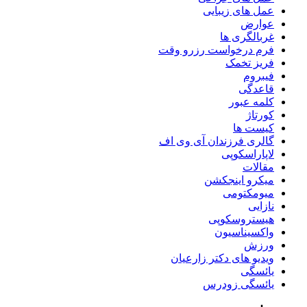
عمل های زیبایی
عوارض
غربالگری ها
فرم درخواست رزرو وقت
فریز تخمک
فیبروم
قاعدگی
کلمه عبور
کورتاژ
کیست ها
گالری فرزندان آی وی اف
لاپاراسکوپی
مقالات
میکرو اینجکشن
میومکتومی
نازایی
هیستروسکوپی
واکسیناسیون
ورزش
ویدیو های دکتر زارعیان
یائسگی
یائسگی زودرس