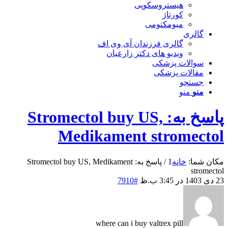
هیستروسکوپی
کورتاژ
میومکتومی
گالری
گالری فرزندان آی وی اف
ویدیو های دکتر زارعیان
سوالات پزشکی
مقالات پزشکی
جستجو
منو
منو
پاسخ به: Stromectol buy US,
Medikament stromectol
مکان شما:
خانه
1
/
پاسخ به: Stromectol buy US, Medikament
stromectol
23 دی 1403 در 3:45 ب.ظ
#7910
where can i buy valtrex pill