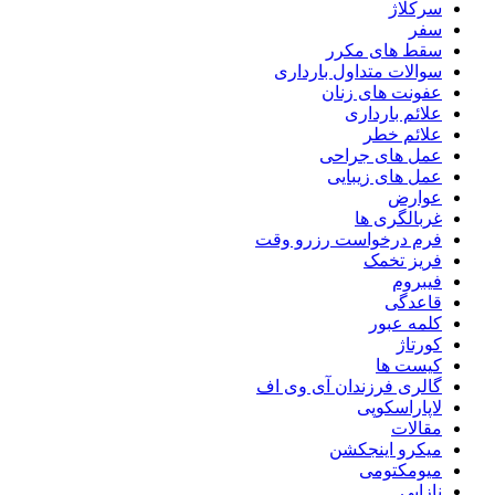
سرکلاژ
سفر
سقط های مکرر
سوالات متداول بارداری
عفونت های زنان
علائم بارداری
علائم خطر
عمل های جراحی
عمل های زیبایی
عوارض
غربالگری ها
فرم درخواست رزرو وقت
فریز تخمک
فیبروم
قاعدگی
کلمه عبور
کورتاژ
کیست ها
گالری فرزندان آی وی اف
لاپاراسکوپی
مقالات
میکرو اینجکشن
میومکتومی
نازایی