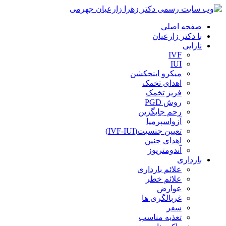
صفحه اصلی
با دکتر زارعیان
نازایی
IVF
IUI
میکرو اینجکشن
اهدای تخمک
فریز تخمک
روش PGD
رحم جایگزین
آزواسپرمیا
تعیین جنسیت(IVF-IUI)
اهدای جنین
آندومتریوز
بارداری
علائم بارداری
علائم خطر
عوارض
غربالگری ها
سفر
تغذیه مناسب