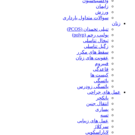
واکسیناسیون
زایمان
ورزش
سوالات متداول بارداری
زنان
تنبلی تخمدان (PCOS)
پولیپ رحم (polyp)
تبخال تناسلی
زگیل تناسلی
سقط های مکرر
عفونت های زنان
فیبروم
قاعدگی
کیست ها
یائسگی
یائسگی زودرس
عمل های جراحی
پانکچر
انتقال جنین
پساری
تسه
عمل های زیبایی
سرکلاژ
لاپاراسکوپی