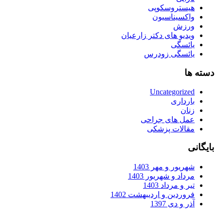
هیستروسکوپی
واکسیناسیون
ورزش
ویدیو های دکتر زارعیان
یائسگی
یائسگی زودرس
دسته ها
Uncategorized
بارداری
زنان
عمل های جراحی
مقالات پزشکی
بایگانی
شهریور و مهر 1403
مرداد و شهریور 1403
تیر و مرداد 1403
فروردین و اردیبهشت 1402
آذر و دی 1397