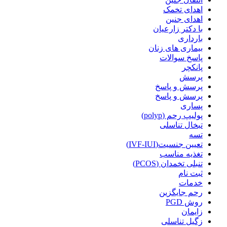
اهدای تخمک
اهدای جنین
با دکتر زارعیان
بارداری
بیماری های زنان
پاسخ سوالات
پانکچر
پرسش
پرسش و پاسخ
پرسش و پاسخ
پساری
پولیپ رحم (polyp)
تبخال تناسلی
تسه
تعیین جنسیت(IVF-IUI)
تغذیه مناسب
تنبلی تخمدان (PCOS)
ثبت نام
خدمات
رحم جایگزین
روش PGD
زایمان
زگیل تناسلی