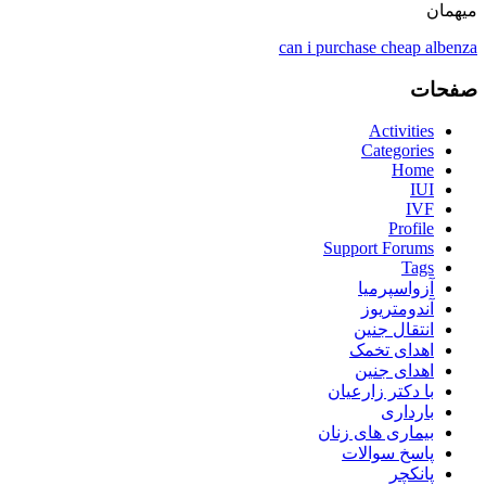
میهمان
can i purchase cheap albenza
صفحات
Activities
Categories
Home
IUI
IVF
Profile
Support Forums
Tags
آزواسپرمیا
آندومتریوز
انتقال جنین
اهدای تخمک
اهدای جنین
با دکتر زارعیان
بارداری
بیماری های زنان
پاسخ سوالات
پانکچر