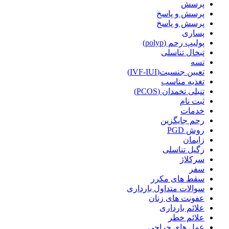
پرسش
پرسش و پاسخ
پرسش و پاسخ
پساری
پولیپ رحم (polyp)
تبخال تناسلی
تسه
تعیین جنسیت(IVF-IUI)
تغذیه مناسب
تنبلی تخمدان (PCOS)
ثبت نام
خدمات
رحم جایگزین
روش PGD
زایمان
زگیل تناسلی
سرکلاژ
سفر
سقط های مکرر
سوالات متداول بارداری
عفونت های زنان
علائم بارداری
علائم خطر
عمل های جراحی