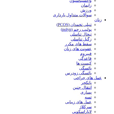
واکسیناسیون
زایمان
ورزش
سوالات متداول بارداری
زنان
تنبلی تخمدان (PCOS)
پولیپ رحم (polyp)
تبخال تناسلی
زگیل تناسلی
سقط های مکرر
عفونت های زنان
فیبروم
قاعدگی
کیست ها
یائسگی
یائسگی زودرس
عمل های جراحی
پانکچر
انتقال جنین
پساری
تسه
عمل های زیبایی
سرکلاژ
لاپاراسکوپی