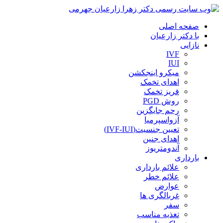
صفحه اصلی
با دکتر زارعیان
نازایی
IVF
IUI
میکرو اینجکشن
اهدای تخمک
فریز تخمک
روش PGD
رحم جایگزین
آزواسپرمیا
تعیین جنسیت(IVF-IUI)
اهدای جنین
آندومتریوز
بارداری
علائم بارداری
علائم خطر
عوارض
غربالگری ها
سفر
تغذیه مناسب