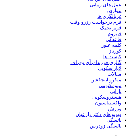
عمل های زیبایی
عوارض
غربالگری ها
فرم درخواست رزرو وقت
فریز تخمک
فیبروم
قاعدگی
کلمه عبور
کورتاژ
کیست ها
گالری فرزندان آی وی اف
لاپاراسکوپی
مقالات
میکرو اینجکشن
میومکتومی
نازایی
هیستروسکوپی
واکسیناسیون
ورزش
ویدیو های دکتر زارعیان
یائسگی
یائسگی زودرس