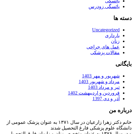
یائسگی
یائسگی زودرس
دسته ها
Uncategorized
بارداری
زنان
عمل های جراحی
مقالات پزشکی
بایگانی
شهریور و مهر 1403
مرداد و شهریور 1403
تیر و مرداد 1403
فروردین و اردیبهشت 1402
آذر و دی 1397
درباره من
خانم دکتر زهرا زارعیان در سال ۱۳۷۱ به عنوان پزشک عمومی از
دانشگاه علوم پزشکی فارغ التحصیل شدند
و در سال ۱۳۷۶ به عنوان متخصص زنان و زایمان فارق التحصیل