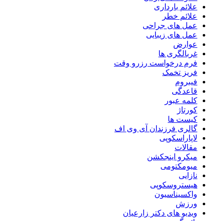
علائم بارداری
علائم خطر
عمل های جراحی
عمل های زیبایی
عوارض
غربالگری ها
فرم درخواست رزرو وقت
فریز تخمک
فیبروم
قاعدگی
کلمه عبور
کورتاژ
کیست ها
گالری فرزندان آی وی اف
لاپاراسکوپی
مقالات
میکرو اینجکشن
میومکتومی
نازایی
هیستروسکوپی
واکسیناسیون
ورزش
ویدیو های دکتر زارعیان