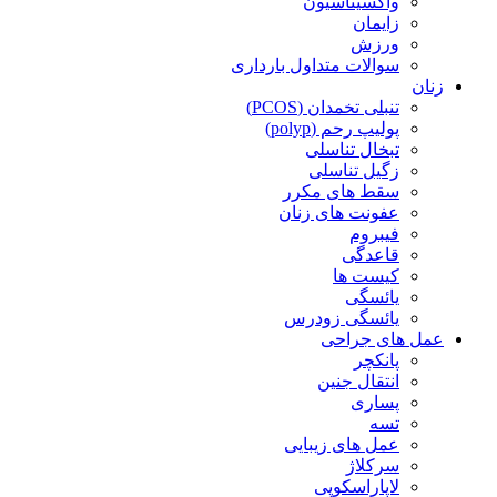
واکسیناسیون
زایمان
ورزش
سوالات متداول بارداری
زنان
تنبلی تخمدان (PCOS)
پولیپ رحم (polyp)
تبخال تناسلی
زگیل تناسلی
سقط های مکرر
عفونت های زنان
فیبروم
قاعدگی
کیست ها
یائسگی
یائسگی زودرس
عمل های جراحی
پانکچر
انتقال جنین
پساری
تسه
عمل های زیبایی
سرکلاژ
لاپاراسکوپی