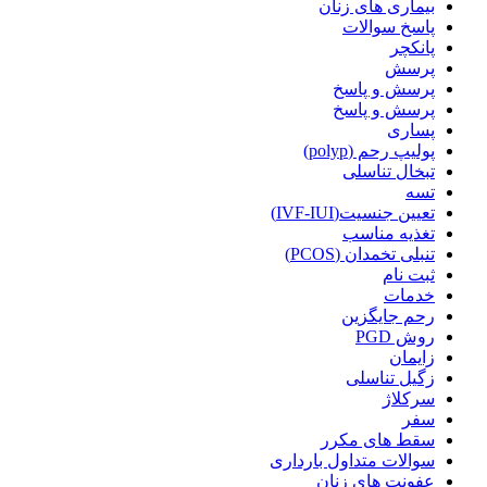
بیماری های زنان
پاسخ سوالات
پانکچر
پرسش
پرسش و پاسخ
پرسش و پاسخ
پساری
پولیپ رحم (polyp)
تبخال تناسلی
تسه
تعیین جنسیت(IVF-IUI)
تغذیه مناسب
تنبلی تخمدان (PCOS)
ثبت نام
خدمات
رحم جایگزین
روش PGD
زایمان
زگیل تناسلی
سرکلاژ
سفر
سقط های مکرر
سوالات متداول بارداری
عفونت های زنان