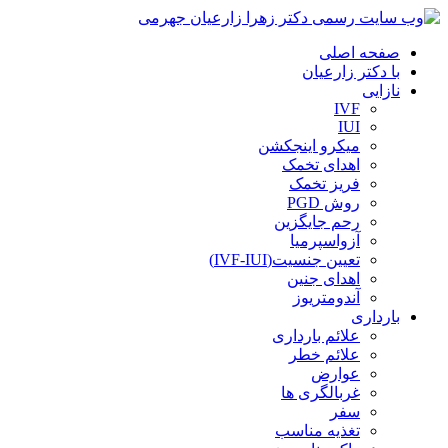
صفحه اصلی
با دکتر زارعیان
نازایی
IVF
IUI
میکرو اینجکشن
اهدای تخمک
فریز تخمک
روش PGD
رحم جایگزین
آزواسپرمیا
تعیین جنسیت(IVF-IUI)
اهدای جنین
آندومتریوز
بارداری
علائم بارداری
علائم خطر
عوارض
غربالگری ها
سفر
تغذیه مناسب