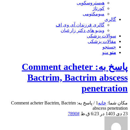
هیستروسکوپی
کورتاژ
میومکتومی
گالری
گالری فرزندان آی وی اف
ویدیو های دکتر زارعیان
سوالات پزشکی
مقالات پزشکی
جستجو
منو
منو
پاسخ به: Comment acheter
Bactrim, Bactrim abscess
penetration
مکان شما:
خانه
1
/
پاسخ به: Comment acheter Bactrim, Bactrim
abscess penetration
23 دی 1403 در 6:23 ق.ظ
#7890