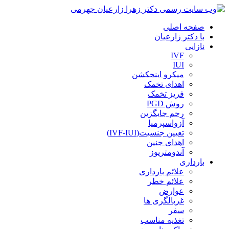
صفحه اصلی
با دکتر زارعیان
نازایی
IVF
IUI
میکرو اینجکشن
اهدای تخمک
فریز تخمک
روش PGD
رحم جایگزین
آزواسپرمیا
تعیین جنسیت(IVF-IUI)
اهدای جنین
آندومتریوز
بارداری
علائم بارداری
علائم خطر
عوارض
غربالگری ها
سفر
تغذیه مناسب