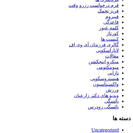
فرم درخواست رزرو وقت
فریز تخمک
فیبروم
قاعدگی
کلمه عبور
کورتاژ
کیست ها
گالری فرزندان آی وی اف
لاپاراسکوپی
مقالات
میکرو اینجکشن
میومکتومی
نازایی
هیستروسکوپی
واکسیناسیون
ورزش
ویدیو های دکتر زارعیان
یائسگی
یائسگی زودرس
دسته ها
Uncategorized