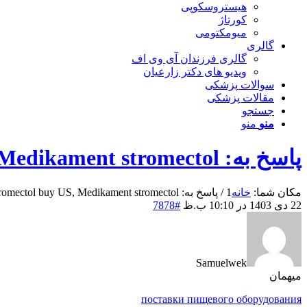
هیستروسکوپی
کورتاژ
میومکتومی
گالری
گالری فرزندان آی وی اف
ویدیو های دکتر زارعیان
سوالات پزشکی
مقالات پزشکی
جستجو
منو
منو
پاسخ به: Stromectol buy US, Medikament stromectol
مکان شما:
خانه
1
/
پاسخ به: Stromectol buy US, Medikament stromectol
22 دی 1403 در 10:10 ب.ظ
#7878
Samuelwek
میهمان
поставки пищевого оборудования