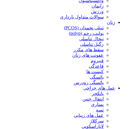
واکسیناسیون
زایمان
ورزش
سوالات متداول بارداری
زنان
تنبلی تخمدان (PCOS)
پولیپ رحم (polyp)
تبخال تناسلی
زگیل تناسلی
سقط های مکرر
عفونت های زنان
فیبروم
قاعدگی
کیست ها
یائسگی
یائسگی زودرس
عمل های جراحی
پانکچر
انتقال جنین
پساری
تسه
عمل های زیبایی
سرکلاژ
لاپاراسکوپی