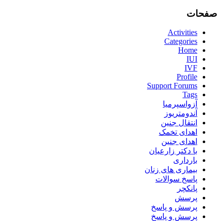
صفحات
Activities
Categories
Home
IUI
IVF
Profile
Support Forums
Tags
آزواسپرمیا
آندومتریوز
انتقال جنین
اهدای تخمک
اهدای جنین
با دکتر زارعیان
بارداری
بیماری های زنان
پاسخ سوالات
پانکچر
پرسش
پرسش و پاسخ
پرسش و پاسخ