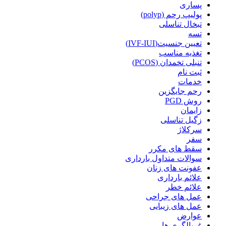
پساری
پولیپ رحم (polyp)
تبخال تناسلی
تسه
تعیین جنسیت(IVF-IUI)
تغذیه مناسب
تنبلی تخمدان (PCOS)
ثبت نام
خدمات
رحم جایگزین
روش PGD
زایمان
زگیل تناسلی
سرکلاژ
سفر
سقط های مکرر
سوالات متداول بارداری
عفونت های زنان
علائم بارداری
علائم خطر
عمل های جراحی
عمل های زیبایی
عوارض
غربالگری ها