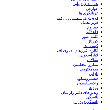
عمل های زیبایی
عوارض
غربالگری ها
فرم درخواست رزرو وقت
فریز تخمک
فیبروم
قاعدگی
کلمه عبور
کورتاژ
کیست ها
گالری فرزندان آی وی اف
لاپاراسکوپی
مقالات
میکرو اینجکشن
میومکتومی
نازایی
هیستروسکوپی
واکسیناسیون
ورزش
ویدیو های دکتر زارعیان
یائسگی
یائسگی زودرس