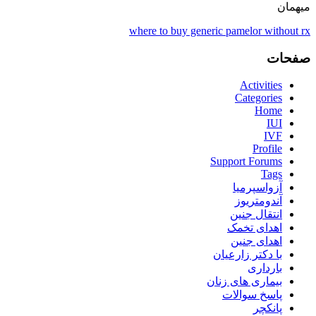
میهمان
where to buy generic pamelor without rx
صفحات
Activities
Categories
Home
IUI
IVF
Profile
Support Forums
Tags
آزواسپرمیا
آندومتریوز
انتقال جنین
اهدای تخمک
اهدای جنین
با دکتر زارعیان
بارداری
بیماری های زنان
پاسخ سوالات
پانکچر