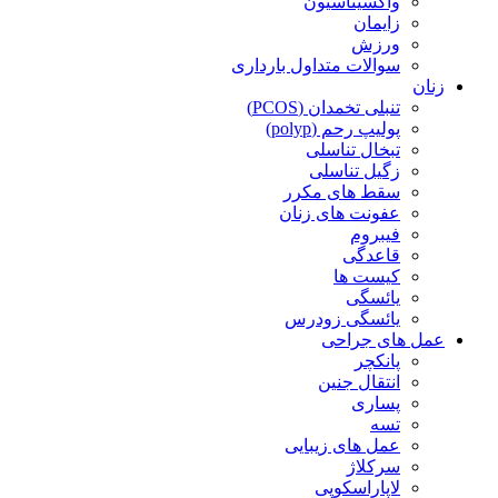
واکسیناسیون
زایمان
ورزش
سوالات متداول بارداری
زنان
تنبلی تخمدان (PCOS)
پولیپ رحم (polyp)
تبخال تناسلی
زگیل تناسلی
سقط های مکرر
عفونت های زنان
فیبروم
قاعدگی
کیست ها
یائسگی
یائسگی زودرس
عمل های جراحی
پانکچر
انتقال جنین
پساری
تسه
عمل های زیبایی
سرکلاژ
لاپاراسکوپی