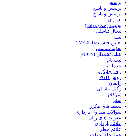
پرسش
پرسش و پاسخ
پرسش و پاسخ
پساری
پولیپ رحم (polyp)
تبخال تناسلی
تسه
تعیین جنسیت(IVF-IUI)
تغذیه مناسب
تنبلی تخمدان (PCOS)
ثبت نام
خدمات
رحم جایگزین
روش PGD
زایمان
زگیل تناسلی
سرکلاژ
سفر
سقط های مکرر
سوالات متداول بارداری
عفونت های زنان
علائم بارداری
علائم خطر
عمل های جراحی