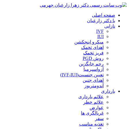
صفحه اصلی
با دکتر زارعیان
نازایی
IVF
IUI
میکرو اینجکشن
اهدای تخمک
فریز تخمک
روش PGD
رحم جایگزین
آزواسپرمیا
تعیین جنسیت(IVF-IUI)
اهدای جنین
آندومتریوز
بارداری
علائم بارداری
علائم خطر
عوارض
غربالگری ها
سفر
تغذیه مناسب