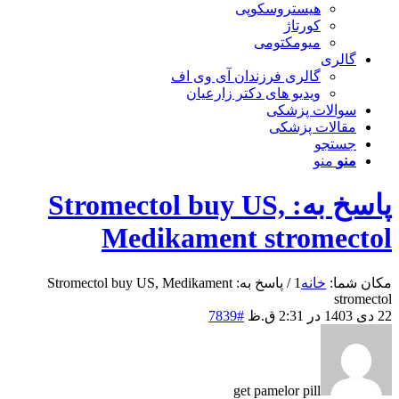
هیستروسکوپی
کورتاژ
میومکتومی
گالری
گالری فرزندان آی وی اف
ویدیو های دکتر زارعیان
سوالات پزشکی
مقالات پزشکی
جستجو
منو
منو
پاسخ به: Stromectol buy US,
Medikament stromectol
مکان شما:
خانه
1
/
پاسخ به: Stromectol buy US, Medikament
stromectol
22 دی 1403 در 2:31 ق.ظ
#7839
get pamelor pill