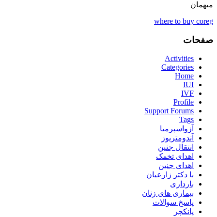
میهمان
where to buy coreg
صفحات
Activities
Categories
Home
IUI
IVF
Profile
Support Forums
Tags
آزواسپرمیا
آندومتریوز
انتقال جنین
اهدای تخمک
اهدای جنین
با دکتر زارعیان
بارداری
بیماری های زنان
پاسخ سوالات
پانکچر