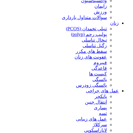
واکسیناسیون
زایمان
ورزش
سوالات متداول بارداری
زنان
تنبلی تخمدان (PCOS)
پولیپ رحم (polyp)
تبخال تناسلی
زگیل تناسلی
سقط های مکرر
عفونت های زنان
فیبروم
قاعدگی
کیست ها
یائسگی
یائسگی زودرس
عمل های جراحی
پانکچر
انتقال جنین
پساری
تسه
عمل های زیبایی
سرکلاژ
لاپاراسکوپی