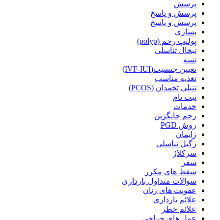
پرسش
پرسش و پاسخ
پرسش و پاسخ
پساری
پولیپ رحم (polyp)
تبخال تناسلی
تسه
تعیین جنسیت(IVF-IUI)
تغذیه مناسب
تنبلی تخمدان (PCOS)
ثبت نام
خدمات
رحم جایگزین
روش PGD
زایمان
زگیل تناسلی
سرکلاژ
سفر
سقط های مکرر
سوالات متداول بارداری
عفونت های زنان
علائم بارداری
علائم خطر
عمل های جراحی