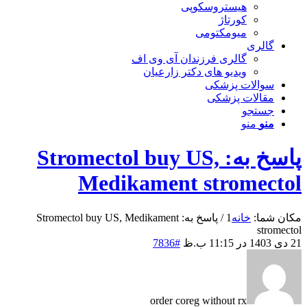
هیستروسکوپی
کورتاژ
میومکتومی
گالری
گالری فرزندان آی وی اف
ویدیو های دکتر زارعیان
سوالات پزشکی
مقالات پزشکی
جستجو
منو
منو
پاسخ به: Stromectol buy US,
Medikament stromectol
مکان شما:
خانه
1
/
پاسخ به: Stromectol buy US, Medikament
stromectol
21 دی 1403 در 11:15 ب.ظ
#7836
order coreg without rx