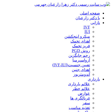
صفحه اصلی
با دکتر زارعیان
نازایی
IVF
IUI
میکرو اینجکشن
اهدای تخمک
فریز تخمک
روش PGD
رحم جایگزین
آزواسپرمیا
تعیین جنسیت(IVF-IUI)
اهدای جنین
آندومتریوز
بارداری
علائم بارداری
علائم خطر
عوارض
غربالگری ها
سفر
تغذیه مناسب