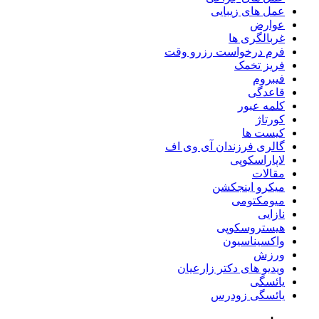
عمل های زیبایی
عوارض
غربالگری ها
فرم درخواست رزرو وقت
فریز تخمک
فیبروم
قاعدگی
کلمه عبور
کورتاژ
کیست ها
گالری فرزندان آی وی اف
لاپاراسکوپی
مقالات
میکرو اینجکشن
میومکتومی
نازایی
هیستروسکوپی
واکسیناسیون
ورزش
ویدیو های دکتر زارعیان
یائسگی
یائسگی زودرس