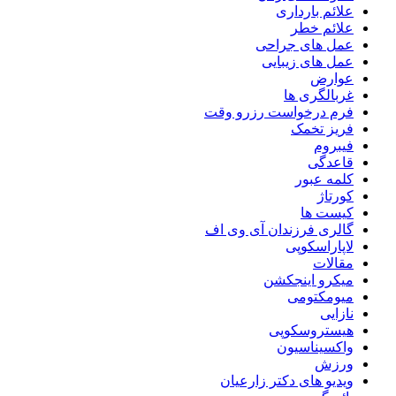
علائم بارداری
علائم خطر
عمل های جراحی
عمل های زیبایی
عوارض
غربالگری ها
فرم درخواست رزرو وقت
فریز تخمک
فیبروم
قاعدگی
کلمه عبور
کورتاژ
کیست ها
گالری فرزندان آی وی اف
لاپاراسکوپی
مقالات
میکرو اینجکشن
میومکتومی
نازایی
هیستروسکوپی
واکسیناسیون
ورزش
ویدیو های دکتر زارعیان