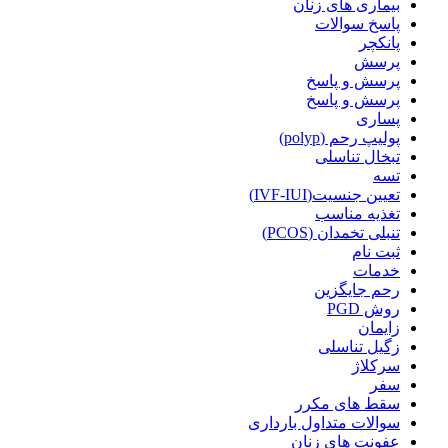
بیماری های زنان
پاسخ سوالات
پانکچر
پرسش
پرسش و پاسخ
پرسش و پاسخ
پساری
پولیپ رحم (polyp)
تبخال تناسلی
تسه
تعیین جنسیت(IVF-IUI)
تغذیه مناسب
تنبلی تخمدان (PCOS)
ثبت نام
خدمات
رحم جایگزین
روش PGD
زایمان
زگیل تناسلی
سرکلاژ
سفر
سقط های مکرر
سوالات متداول بارداری
عفونت های زنان