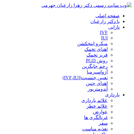
صفحه اصلی
با دکتر زارعیان
نازایی
IVF
IUI
میکرو اینجکشن
اهدای تخمک
فریز تخمک
روش PGD
رحم جایگزین
آزواسپرمیا
تعیین جنسیت(IVF-IUI)
اهدای جنین
آندومتریوز
بارداری
علائم بارداری
علائم خطر
عوارض
غربالگری ها
سفر
تغذیه مناسب