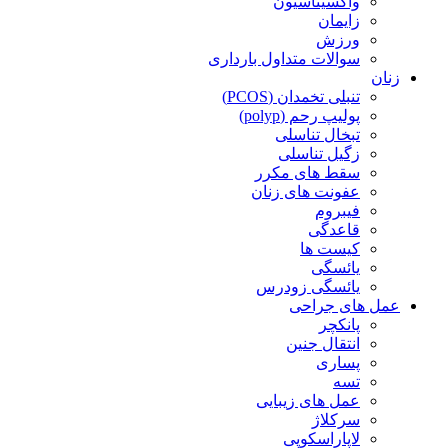
واکسیناسیون
زایمان
ورزش
سوالات متداول بارداری
زنان
تنبلی تخمدان (PCOS)
پولیپ رحم (polyp)
تبخال تناسلی
زگیل تناسلی
سقط های مکرر
عفونت های زنان
فیبروم
قاعدگی
کیست ها
یائسگی
یائسگی زودرس
عمل های جراحی
پانکچر
انتقال جنین
پساری
تسه
عمل های زیبایی
سرکلاژ
لاپاراسکوپی