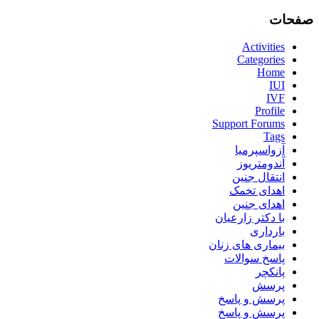
صفحات
Activities
Categories
Home
IUI
IVF
Profile
Support Forums
Tags
آزواسپرمیا
آندومتریوز
انتقال جنین
اهدای تخمک
اهدای جنین
با دکتر زارعیان
بارداری
بیماری های زنان
پاسخ سوالات
پانکچر
پرسش
پرسش و پاسخ
پرسش و پاسخ