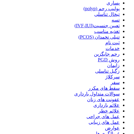
پساری
پولیپ رحم (polyp)
تبخال تناسلی
تسه
تعیین جنسیت(IVF-IUI)
تغذیه مناسب
تنبلی تخمدان (PCOS)
ثبت نام
خدمات
رحم جایگزین
روش PGD
زایمان
زگیل تناسلی
سرکلاژ
سفر
سقط های مکرر
سوالات متداول بارداری
عفونت های زنان
علائم بارداری
علائم خطر
عمل های جراحی
عمل های زیبایی
عوارض
غربالگری ها