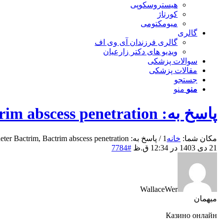
هیستروسکوپی
کورتاژ
میومکتومی
گالری
گالری فرزندان آی وی اف
ویدیو های دکتر زارعیان
سوالات پزشکی
مقالات پزشکی
جستجو
منو
منو
پاسخ به: Comment acheter Bactrim, Bactrim abscess penetration
مکان شما:
خانه
1
/
پاسخ به: Comment acheter Bactrim, Bactrim abscess penetration
21 دی 1403 در 12:34 ق.ظ
#7784
WallaceWer
میهمان
Казино онлайн