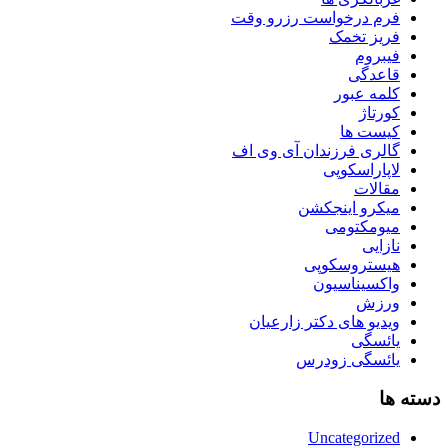
فرم درخواست رزرو وقت
فریز تخمک
فیبروم
قاعدگی
کلمه عبور
کورتاژ
کیست ها
گالری فرزندان آی وی اف
لاپاراسکوپی
مقالات
میکرو اینجکشن
میومکتومی
نازایی
هیستروسکوپی
واکسیناسیون
ورزش
ویدیو های دکتر زارعیان
یائسگی
یائسگی زودرس
دسته ها
Uncategorized