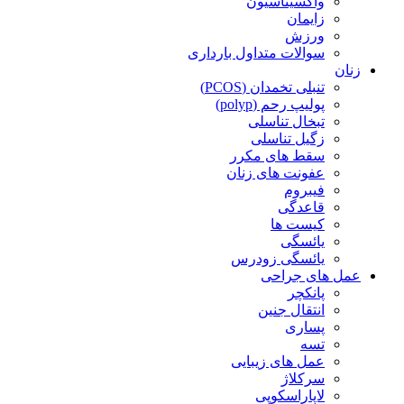
واکسیناسیون
زایمان
ورزش
سوالات متداول بارداری
زنان
تنبلی تخمدان (PCOS)
پولیپ رحم (polyp)
تبخال تناسلی
زگیل تناسلی
سقط های مکرر
عفونت های زنان
فیبروم
قاعدگی
کیست ها
یائسگی
یائسگی زودرس
عمل های جراحی
پانکچر
انتقال جنین
پساری
تسه
عمل های زیبایی
سرکلاژ
لاپاراسکوپی