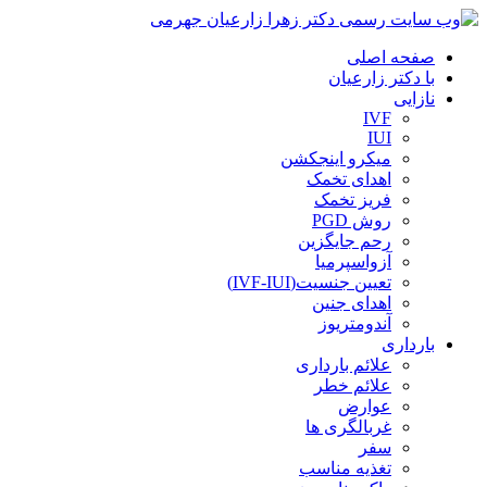
صفحه اصلی
با دکتر زارعیان
نازایی
IVF
IUI
میکرو اینجکشن
اهدای تخمک
فریز تخمک
روش PGD
رحم جایگزین
آزواسپرمیا
تعیین جنسیت(IVF-IUI)
اهدای جنین
آندومتریوز
بارداری
علائم بارداری
علائم خطر
عوارض
غربالگری ها
سفر
تغذیه مناسب