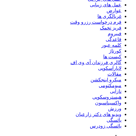
عمل های زیبایی
عوارض
غربالگری ها
فرم درخواست رزرو وقت
فریز تخمک
فیبروم
قاعدگی
کلمه عبور
کورتاژ
کیست ها
گالری فرزندان آی وی اف
لاپاراسکوپی
مقالات
میکرو اینجکشن
میومکتومی
نازایی
هیستروسکوپی
واکسیناسیون
ورزش
ویدیو های دکتر زارعیان
یائسگی
یائسگی زودرس