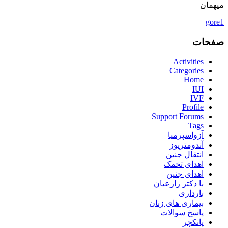
میهمان
gore1
صفحات
Activities
Categories
Home
IUI
IVF
Profile
Support Forums
Tags
آزواسپرمیا
آندومتریوز
انتقال جنین
اهدای تخمک
اهدای جنین
با دکتر زارعیان
بارداری
بیماری های زنان
پاسخ سوالات
پانکچر