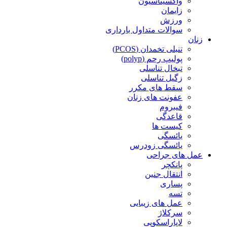
واکسیناسیون
زایمان
ورزش
سوالات متداول بارداری
زنان
تنبلی تخمدان (PCOS)
پولیپ رحم (polyp)
تبخال تناسلی
زگیل تناسلی
سقط های مکرر
عفونت های زنان
فیبروم
قاعدگی
کیست ها
یائسگی
یائسگی زودرس
عمل های جراحی
پانکچر
انتقال جنین
پساری
تسه
عمل های زیبایی
سرکلاژ
لاپاراسکوپی