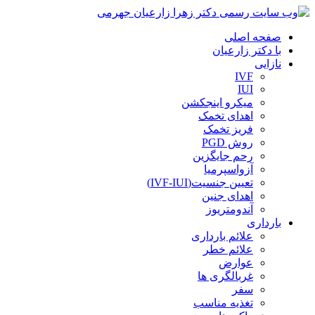
صفحه اصلی
با دکتر زارعیان
نازایی
IVF
IUI
میکرو اینجکشن
اهدای تخمک
فریز تخمک
روش PGD
رحم جایگزین
آزواسپرمیا
تعیین جنسیت(IVF-IUI)
اهدای جنین
آندومتریوز
بارداری
علائم بارداری
علائم خطر
عوارض
غربالگری ها
سفر
تغذیه مناسب