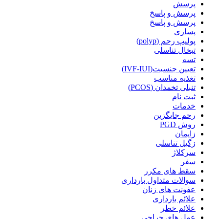
پرسش
پرسش و پاسخ
پرسش و پاسخ
پساری
پولیپ رحم (polyp)
تبخال تناسلی
تسه
تعیین جنسیت(IVF-IUI)
تغذیه مناسب
تنبلی تخمدان (PCOS)
ثبت نام
خدمات
رحم جایگزین
روش PGD
زایمان
زگیل تناسلی
سرکلاژ
سفر
سقط های مکرر
سوالات متداول بارداری
عفونت های زنان
علائم بارداری
علائم خطر
عمل های جراحی