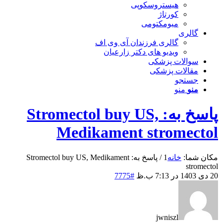
هیستروسکوپی
کورتاژ
میومکتومی
گالری
گالری فرزندان آی وی اف
ویدیو های دکتر زارعیان
سوالات پزشکی
مقالات پزشکی
جستجو
منو
منو
پاسخ به: Stromectol buy US,
Medikament stromectol
مکان شما:
خانه
1
/
پاسخ به: Stromectol buy US, Medikament
stromectol
20 دی 1403 در 7:13 ب.ظ
#7775
jwniszl