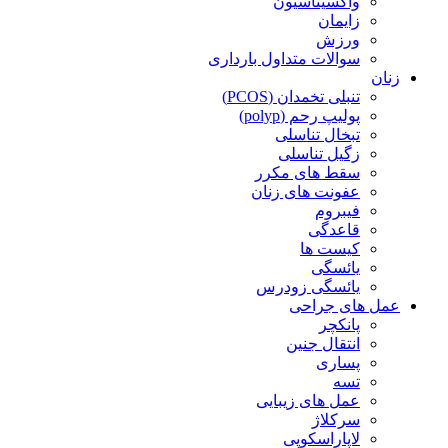
واکسیناسیون
زایمان
ورزش
سوالات متداول بارداری
زنان
تنبلی تخمدان (PCOS)
پولیپ رحم (polyp)
تبخال تناسلی
زگیل تناسلی
سقط های مکرر
عفونت های زنان
فیبروم
قاعدگی
کیست ها
یائسگی
یائسگی زودرس
عمل های جراحی
پانکچر
انتقال جنین
پساری
تسه
عمل های زیبایی
سرکلاژ
لاپاراسکوپی