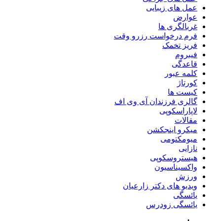
عمل های زیبایی
عوارض
غربالگری ها
فرم درخواست رزرو وقت
فریز تخمک
فیبروم
قاعدگی
کلمه عبور
کورتاژ
کیست ها
گالری فرزندان آی وی اف
لاپاراسکوپی
مقالات
میکرو اینجکشن
میومکتومی
نازایی
هیستروسکوپی
واکسیناسیون
ورزش
ویدیو های دکتر زارعیان
یائسگی
یائسگی زودرس