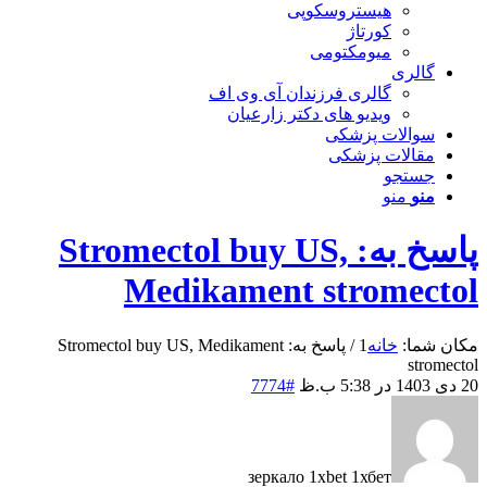
هیستروسکوپی
کورتاژ
میومکتومی
گالری
گالری فرزندان آی وی اف
ویدیو های دکتر زارعیان
سوالات پزشکی
مقالات پزشکی
جستجو
منو
منو
پاسخ به: Stromectol buy US,
Medikament stromectol
مکان شما:
خانه
1
/
پاسخ به: Stromectol buy US, Medikament
stromectol
20 دی 1403 در 5:38 ب.ظ
#7774
зеркало 1xbet 1хбет