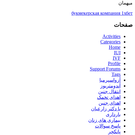
میهمان
букмекерская компания 1хбет
صفحات
Activities
Categories
Home
IUI
IVF
Profile
Support Forums
Tags
آزواسپرمیا
آندومتریوز
انتقال جنین
اهدای تخمک
اهدای جنین
با دکتر زارعیان
بارداری
بیماری های زنان
پاسخ سوالات
پانکچر