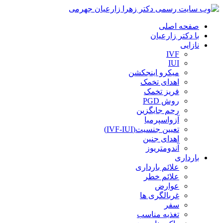
صفحه اصلی
با دکتر زارعیان
نازایی
IVF
IUI
میکرو اینجکشن
اهدای تخمک
فریز تخمک
روش PGD
رحم جایگزین
آزواسپرمیا
تعیین جنسیت(IVF-IUI)
اهدای جنین
آندومتریوز
بارداری
علائم بارداری
علائم خطر
عوارض
غربالگری ها
سفر
تغذیه مناسب