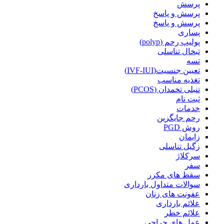
پرسش
پرسش و پاسخ
پرسش و پاسخ
پساری
پولیپ رحم (polyp)
تبخال تناسلی
تسه
تعیین جنسیت(IVF-IUI)
تغذیه مناسب
تنبلی تخمدان (PCOS)
ثبت نام
خدمات
رحم جایگزین
روش PGD
زایمان
زگیل تناسلی
سرکلاژ
سفر
سقط های مکرر
سوالات متداول بارداری
عفونت های زنان
علائم بارداری
علائم خطر
عمل های جراحی