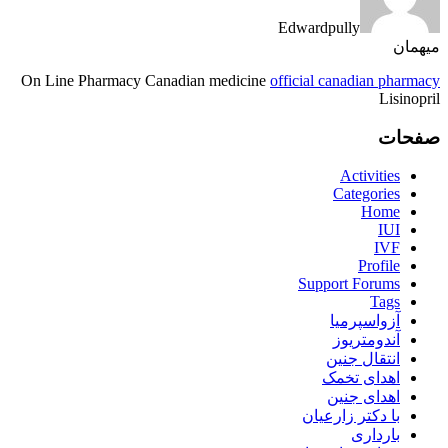
Edwardpully
میهمان
On Line Pharmacy Canadian medicine
official canadian pharmacy
Lisinopril
صفحات
Activities
Categories
Home
IUI
IVF
Profile
Support Forums
Tags
آزواسپرمیا
آندومتریوز
انتقال جنین
اهدای تخمک
اهدای جنین
با دکتر زارعیان
بارداری