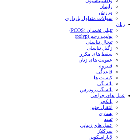
واکسیناسیون
زایمان
ورزش
سوالات متداول بارداری
زنان
تنبلی تخمدان (PCOS)
پولیپ رحم (polyp)
تبخال تناسلی
زگیل تناسلی
سقط های مکرر
عفونت های زنان
فیبروم
قاعدگی
کیست ها
یائسگی
یائسگی زودرس
عمل های جراحی
پانکچر
انتقال جنین
پساری
تسه
عمل های زیبایی
سرکلاژ
لاپاراسکوپی