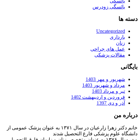
یائسگی
یائسگی زودرس
دسته ها
Uncategorized
بارداری
زنان
عمل های جراحی
مقالات پزشکی
بایگانی
شهریور و مهر 1403
مرداد و شهریور 1403
تیر و مرداد 1403
فروردین و اردیبهشت 1402
آذر و دی 1397
درباره من
خانم دکتر زهرا زارعیان در سال ۱۳۷۱ به عنوان پزشک عمومی از
دانشگاه علوم پزشکی فارغ التحصیل شدند
و در سال ۱۳۷۶ به عنوان متخصص زنان و زایمان فارق التحصیل