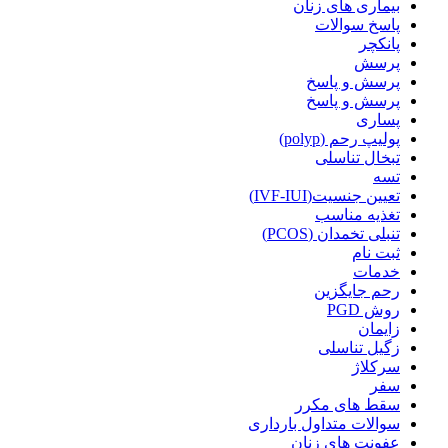
بیماری های زنان
پاسخ سوالات
پانکچر
پرسش
پرسش و پاسخ
پرسش و پاسخ
پساری
پولیپ رحم (polyp)
تبخال تناسلی
تسه
تعیین جنسیت(IVF-IUI)
تغذیه مناسب
تنبلی تخمدان (PCOS)
ثبت نام
خدمات
رحم جایگزین
روش PGD
زایمان
زگیل تناسلی
سرکلاژ
سفر
سقط های مکرر
سوالات متداول بارداری
عفونت های زنان