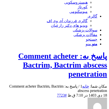
هیستروسکوپی
کورتاژ
میومکتومی
گالری
گالری فرزندان آی وی اف
ویدیو های دکتر زارعیان
سوالات پزشکی
مقالات پزشکی
جستجو
منو
منو
پاسخ به: Comment acheter
Bactrim, Bactrim abscess
penetration
مکان شما:
خانه
1
/
پاسخ به: Comment acheter Bactrim, Bactrim
abscess penetration
18 دی 1403 در 7:10 ق.ظ
#7723