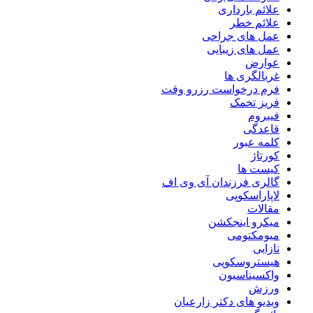
علائم بارداری
علائم خطر
عمل های جراحی
عمل های زیبایی
عوارض
غربالگری ها
فرم درخواست رزرو وقت
فریز تخمک
فیبروم
قاعدگی
کلمه عبور
کورتاژ
کیست ها
گالری فرزندان آی وی اف
لاپاراسکوپی
مقالات
میکرو اینجکشن
میومکتومی
نازایی
هیستروسکوپی
واکسیناسیون
ورزش
ویدیو های دکتر زارعیان