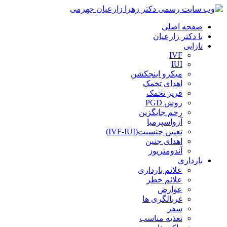
صفحه اصلی
با دکتر زارعیان
نازایی
IVF
IUI
میکرو اینجکشن
اهدای تخمک
فریز تخمک
روش PGD
رحم جایگزین
آزواسپرمیا
تعیین جنسیت(IVF-IUI)
اهدای جنین
آندومتریوز
بارداری
علائم بارداری
علائم خطر
عوارض
غربالگری ها
سفر
تغذیه مناسب