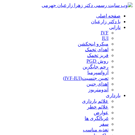
صفحه اصلی
با دکتر زارعیان
نازایی
IVF
IUI
میکرو اینجکشن
اهدای تخمک
فریز تخمک
روش PGD
رحم جایگزین
آزواسپرمیا
تعیین جنسیت(IVF-IUI)
اهدای جنین
آندومتریوز
بارداری
علائم بارداری
علائم خطر
عوارض
غربالگری ها
سفر
تغذیه مناسب