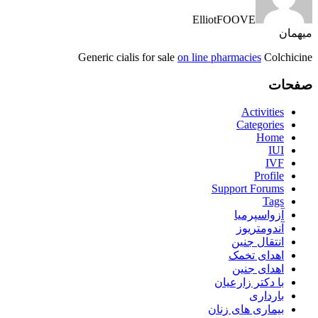
ElliotFOOVE
میهمان
Generic cialis for sale
on line pharmacies
Colchicine
صفحات
Activities
Categories
Home
IUI
IVF
Profile
Support Forums
Tags
آزواسپرمیا
آندومتریوز
انتقال جنین
اهدای تخمک
اهدای جنین
با دکتر زارعیان
بارداری
بیماری های زنان