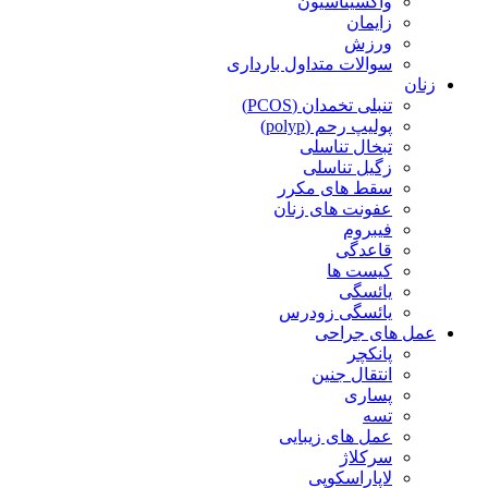
واکسیناسیون
زایمان
ورزش
سوالات متداول بارداری
زنان
تنبلی تخمدان (PCOS)
پولیپ رحم (polyp)
تبخال تناسلی
زگیل تناسلی
سقط های مکرر
عفونت های زنان
فیبروم
قاعدگی
کیست ها
یائسگی
یائسگی زودرس
عمل های جراحی
پانکچر
انتقال جنین
پساری
تسه
عمل های زیبایی
سرکلاژ
لاپاراسکوپی