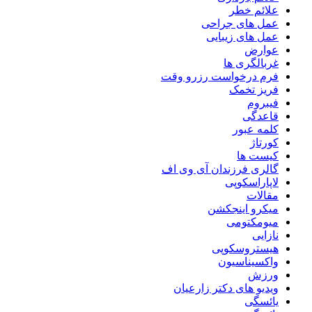
علائم خطر
عمل های جراحی
عمل های زیبایی
عوارض
غربالگری ها
فرم درخواست رزرو وقت
فریز تخمک
فیبروم
قاعدگی
کلمه عبور
کورتاژ
کیست ها
گالری فرزندان آی وی اف
لاپاراسکوپی
مقالات
میکرو اینجکشن
میومکتومی
نازایی
هیستروسکوپی
واکسیناسیون
ورزش
ویدیو های دکتر زارعیان
یائسگی