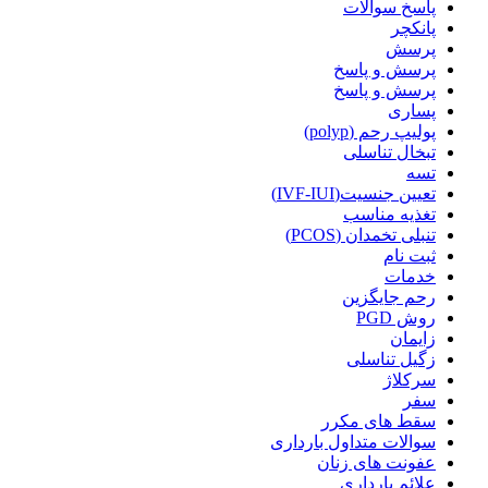
پاسخ سوالات
پانکچر
پرسش
پرسش و پاسخ
پرسش و پاسخ
پساری
پولیپ رحم (polyp)
تبخال تناسلی
تسه
تعیین جنسیت(IVF-IUI)
تغذیه مناسب
تنبلی تخمدان (PCOS)
ثبت نام
خدمات
رحم جایگزین
روش PGD
زایمان
زگیل تناسلی
سرکلاژ
سفر
سقط های مکرر
سوالات متداول بارداری
عفونت های زنان
علائم بارداری