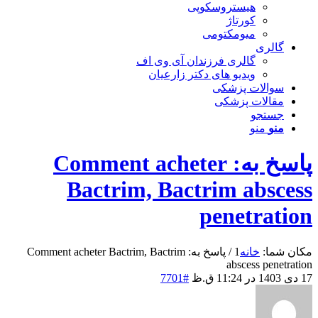
هیستروسکوپی
کورتاژ
میومکتومی
گالری
گالری فرزندان آی وی اف
ویدیو های دکتر زارعیان
سوالات پزشکی
مقالات پزشکی
جستجو
منو
منو
پاسخ به: Comment acheter
Bactrim, Bactrim abscess
penetration
مکان شما:
خانه
1
/
پاسخ به: Comment acheter Bactrim, Bactrim
abscess penetration
17 دی 1403 در 11:24 ق.ظ
#7701