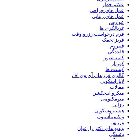
علائم خطر
عمل های جراحی
عمل های زیبایی
عوارض
غربالگری ها
فرم درخواست رزرو وقت
فریز تخمک
فیبروم
قاعدگی
کلمه عبور
کورتاژ
کیست ها
گالری فرزندان آی وی اف
لاپاراسکوپی
مقالات
میکرو اینجکشن
میومکتومی
نازایی
هیستروسکوپی
واکسیناسیون
ورزش
ویدیو های دکتر زارعیان
یائسگی