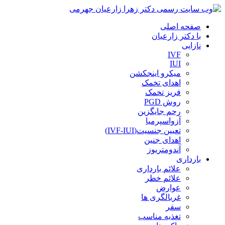
صفحه اصلی
با دکتر زارعیان
نازایی
IVF
IUI
میکرو اینجکشن
اهدای تخمک
فریز تخمک
روش PGD
رحم جایگزین
آزواسپرمیا
تعیین جنسیت(IVF-IUI)
اهدای جنین
آندومتریوز
بارداری
علائم بارداری
علائم خطر
عوارض
غربالگری ها
سفر
تغذیه مناسب