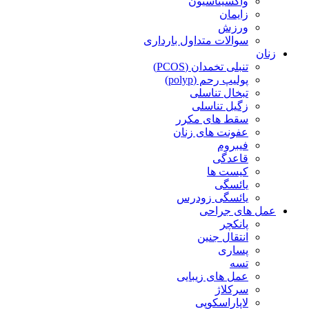
واکسیناسیون
زایمان
ورزش
سوالات متداول بارداری
زنان
تنبلی تخمدان (PCOS)
پولیپ رحم (polyp)
تبخال تناسلی
زگیل تناسلی
سقط های مکرر
عفونت های زنان
فیبروم
قاعدگی
کیست ها
یائسگی
یائسگی زودرس
عمل های جراحی
پانکچر
انتقال جنین
پساری
تسه
عمل های زیبایی
سرکلاژ
لاپاراسکوپی