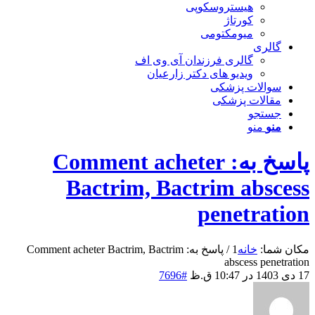
هیستروسکوپی
کورتاژ
میومکتومی
گالری
گالری فرزندان آی وی اف
ویدیو های دکتر زارعیان
سوالات پزشکی
مقالات پزشکی
جستجو
منو
منو
پاسخ به: Comment acheter
Bactrim, Bactrim abscess
penetration
مکان شما:
خانه
1
/
پاسخ به: Comment acheter Bactrim, Bactrim
abscess penetration
17 دی 1403 در 10:47 ق.ظ
#7696