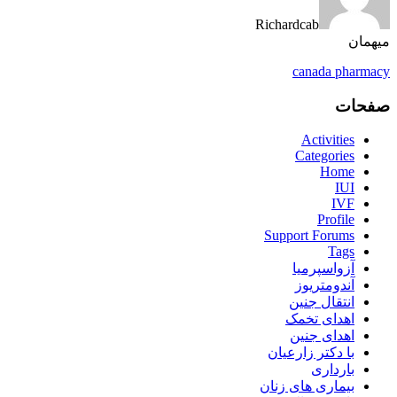
Richardcab
میهمان
canada pharmacy
صفحات
Activities
Categories
Home
IUI
IVF
Profile
Support Forums
Tags
آزواسپرمیا
آندومتریوز
انتقال جنین
اهدای تخمک
اهدای جنین
با دکتر زارعیان
بارداری
بیماری های زنان