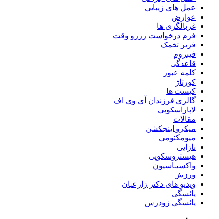
عمل های زیبایی
عوارض
غربالگری ها
فرم درخواست رزرو وقت
فریز تخمک
فیبروم
قاعدگی
کلمه عبور
کورتاژ
کیست ها
گالری فرزندان آی وی اف
لاپاراسکوپی
مقالات
میکرو اینجکشن
میومکتومی
نازایی
هیستروسکوپی
واکسیناسیون
ورزش
ویدیو های دکتر زارعیان
یائسگی
یائسگی زودرس