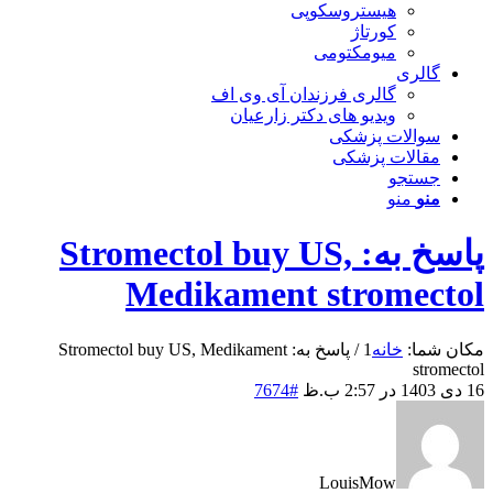
هیستروسکوپی
کورتاژ
میومکتومی
گالری
گالری فرزندان آی وی اف
ویدیو های دکتر زارعیان
سوالات پزشکی
مقالات پزشکی
جستجو
منو
منو
پاسخ به: Stromectol buy US,
Medikament stromectol
مکان شما:
خانه
1
/
پاسخ به: Stromectol buy US, Medikament
stromectol
16 دی 1403 در 2:57 ب.ظ
#7674
LouisMow