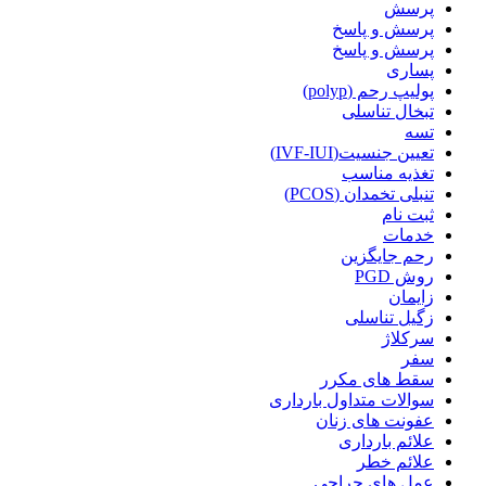
پرسش
پرسش و پاسخ
پرسش و پاسخ
پساری
پولیپ رحم (polyp)
تبخال تناسلی
تسه
تعیین جنسیت(IVF-IUI)
تغذیه مناسب
تنبلی تخمدان (PCOS)
ثبت نام
خدمات
رحم جایگزین
روش PGD
زایمان
زگیل تناسلی
سرکلاژ
سفر
سقط های مکرر
سوالات متداول بارداری
عفونت های زنان
علائم بارداری
علائم خطر
عمل های جراحی