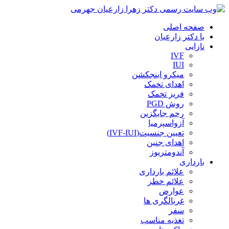
صفحه اصلی
با دکتر زارعیان
نازایی
IVF
IUI
میکرو اینجکشن
اهدای تخمک
فریز تخمک
روش PGD
رحم جایگزین
آزواسپرمیا
تعیین جنسیت(IVF-IUI)
اهدای جنین
آندومتریوز
بارداری
علائم بارداری
علائم خطر
عوارض
غربالگری ها
سفر
تغذیه مناسب