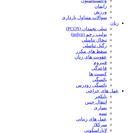
واکسیناسیون
زایمان
ورزش
سوالات متداول بارداری
زنان
تنبلی تخمدان (PCOS)
پولیپ رحم (polyp)
تبخال تناسلی
زگیل تناسلی
سقط های مکرر
عفونت های زنان
فیبروم
قاعدگی
کیست ها
یائسگی
یائسگی زودرس
عمل های جراحی
پانکچر
انتقال جنین
پساری
تسه
عمل های زیبایی
سرکلاژ
لاپاراسکوپی