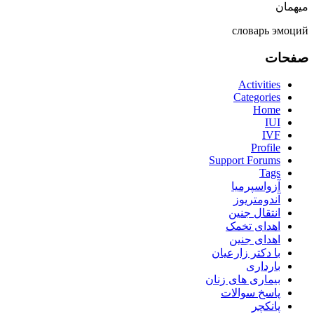
میهمان
словарь эмоций
صفحات
Activities
Categories
Home
IUI
IVF
Profile
Support Forums
Tags
آزواسپرمیا
آندومتریوز
انتقال جنین
اهدای تخمک
اهدای جنین
با دکتر زارعیان
بارداری
بیماری های زنان
پاسخ سوالات
پانکچر