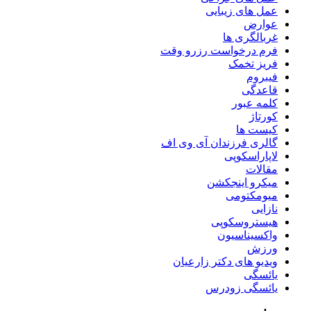
عمل های زیبایی
عوارض
غربالگری ها
فرم درخواست رزرو وقت
فریز تخمک
فیبروم
قاعدگی
کلمه عبور
کورتاژ
کیست ها
گالری فرزندان آی وی اف
لاپاراسکوپی
مقالات
میکرو اینجکشن
میومکتومی
نازایی
هیستروسکوپی
واکسیناسیون
ورزش
ویدیو های دکتر زارعیان
یائسگی
یائسگی زودرس