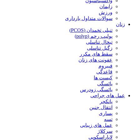
واکسیناسیون
زایمان
ورزش
سوالات متداول بارداری
زنان
تنبلی تخمدان (PCOS)
پولیپ رحم (polyp)
تبخال تناسلی
زگیل تناسلی
سقط های مکرر
عفونت های زنان
فیبروم
قاعدگی
کیست ها
یائسگی
یائسگی زودرس
عمل های جراحی
پانکچر
انتقال جنین
پساری
تسه
عمل های زیبایی
سرکلاژ
لاپاراسکوپی