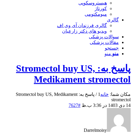
هیستروسکوپی
کورتاژ
میومکتومی
گالری
گالری فرزندان آی وی اف
ویدیو های دکتر زارعیان
سوالات پزشکی
مقالات پزشکی
جستجو
منو
منو
پاسخ به: Stromectol buy US,
Medikament stromectol
مکان شما:
خانه
1
/
پاسخ به: Stromectol buy US, Medikament
stromectol
14 دی 1403 در 3:36 ب.ظ
#7627
Darrelmoisy