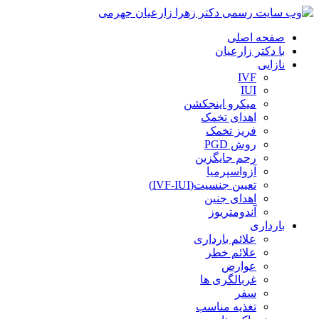
صفحه اصلی
با دکتر زارعیان
نازایی
IVF
IUI
میکرو اینجکشن
اهدای تخمک
فریز تخمک
روش PGD
رحم جایگزین
آزواسپرمیا
تعیین جنسیت(IVF-IUI)
اهدای جنین
آندومتریوز
بارداری
علائم بارداری
علائم خطر
عوارض
غربالگری ها
سفر
تغذیه مناسب