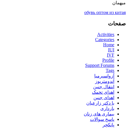
میهمان
обувь оптом из китая
صفحات
Activities
Categories
Home
IUI
IVF
Profile
Support Forums
Tags
آزواسپرمیا
آندومتریوز
انتقال جنین
اهدای تخمک
اهدای جنین
با دکتر زارعیان
بارداری
بیماری های زنان
پاسخ سوالات
پانکچر