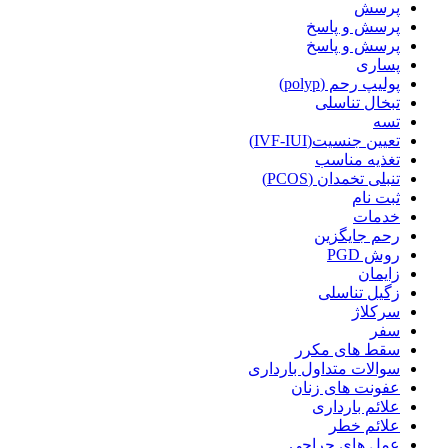
پرسش
پرسش و پاسخ
پرسش و پاسخ
پساری
پولیپ رحم (polyp)
تبخال تناسلی
تسه
تعیین جنسیت(IVF-IUI)
تغذیه مناسب
تنبلی تخمدان (PCOS)
ثبت نام
خدمات
رحم جایگزین
روش PGD
زایمان
زگیل تناسلی
سرکلاژ
سفر
سقط های مکرر
سوالات متداول بارداری
عفونت های زنان
علائم بارداری
علائم خطر
عمل های جراحی