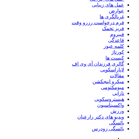
عمل های زیبایی
عوارض
غربالگری ها
فرم درخواست رزرو وقت
فریز تخمک
فیبروم
قاعدگی
کلمه عبور
کورتاژ
کیست ها
گالری فرزندان آی وی اف
لاپاراسکوپی
مقالات
میکرو اینجکشن
میومکتومی
نازایی
هیستروسکوپی
واکسیناسیون
ورزش
ویدیو های دکتر زارعیان
یائسگی
یائسگی زودرس