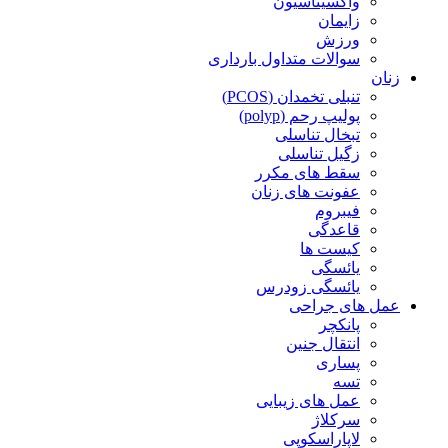
واکسیناسیون
زایمان
ورزش
سوالات متداول بارداری
زنان
تنبلی تخمدان (PCOS)
پولیپ رحم (polyp)
تبخال تناسلی
زگیل تناسلی
سقط های مکرر
عفونت های زنان
فیبروم
قاعدگی
کیست ها
یائسگی
یائسگی زودرس
عمل های جراحی
پانکچر
انتقال جنین
پساری
تسه
عمل های زیبایی
سرکلاژ
لاپاراسکوپی