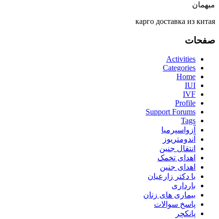
میهمان
карго доставка из китая
صفحات
Activities
Categories
Home
IUI
IVF
Profile
Support Forums
Tags
آزواسپرمیا
آندومتریوز
انتقال جنین
اهدای تخمک
اهدای جنین
با دکتر زارعیان
بارداری
بیماری های زنان
پاسخ سوالات
پانکچر