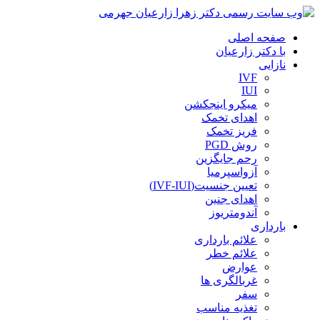
صفحه اصلی
با دکتر زارعیان
نازایی
IVF
IUI
میکرو اینجکشن
اهدای تخمک
فریز تخمک
روش PGD
رحم جایگزین
آزواسپرمیا
تعیین جنسیت(IVF-IUI)
اهدای جنین
آندومتریوز
بارداری
علائم بارداری
علائم خطر
عوارض
غربالگری ها
سفر
تغذیه مناسب