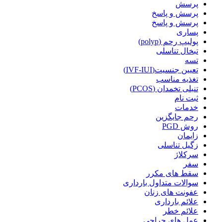
پرسش
پرسش و پاسخ
پرسش و پاسخ
پساری
پولیپ رحم (polyp)
تبخال تناسلی
تسه
تعیین جنسیت(IVF-IUI)
تغذیه مناسب
تنبلی تخمدان (PCOS)
ثبت نام
خدمات
رحم جایگزین
روش PGD
زایمان
زگیل تناسلی
سرکلاژ
سفر
سقط های مکرر
سوالات متداول بارداری
عفونت های زنان
علائم بارداری
علائم خطر
عمل های جراحی