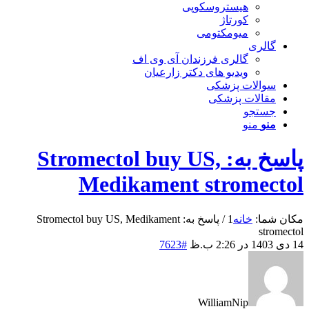
هیستروسکوپی
کورتاژ
میومکتومی
گالری
گالری فرزندان آی وی اف
ویدیو های دکتر زارعیان
سوالات پزشکی
مقالات پزشکی
جستجو
منو
منو
پاسخ به: Stromectol buy US,
Medikament stromectol
مکان شما:
خانه
1
/
پاسخ به: Stromectol buy US, Medikament
stromectol
14 دی 1403 در 2:26 ب.ظ
#7623
WilliamNip