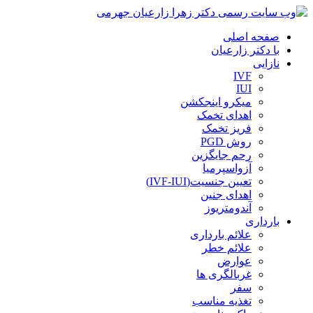
صفحه اصلی
با دکتر زارعیان
نازایی
IVF
IUI
میکرو اینجکشن
اهدای تخمک
فریز تخمک
روش PGD
رحم جایگزین
آزواسپرمیا
تعیین جنسیت(IVF-IUI)
اهدای جنین
آندومتریوز
بارداری
علائم بارداری
علائم خطر
عوارض
غربالگری ها
سفر
تغذیه مناسب