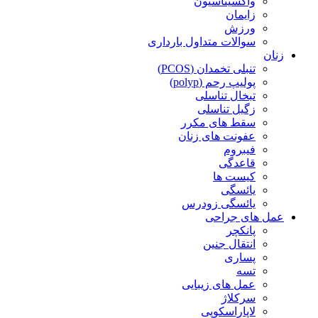
واکسیناسیون
زایمان
ورزش
سوالات متداول بارداری
زنان
تنبلی تخمدان (PCOS)
پولیپ رحم (polyp)
تبخال تناسلی
زگیل تناسلی
سقط های مکرر
عفونت های زنان
فیبروم
قاعدگی
کیست ها
یائسگی
یائسگی زودرس
عمل های جراحی
پانکچر
انتقال جنین
پساری
تسه
عمل های زیبایی
سرکلاژ
لاپاراسکوپی