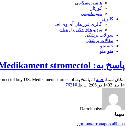
هیستروسکوپی
کورتاژ
میومکتومی
گالری
گالری فرزندان آی وی اف
ویدیو های دکتر زارعیان
سوالات پزشکی
مقالات پزشکی
جستجو
منو
منو
پاسخ به: Stromectol buy US, Medikament stromectol
مکان شما:
خانه
1
/
پاسخ به: Stromectol buy US, Medikament stromectol
14 دی 1403 در 2:06 ب.ظ
#7621
Darrelmoisy
میهمان
доставка товаров alibaba