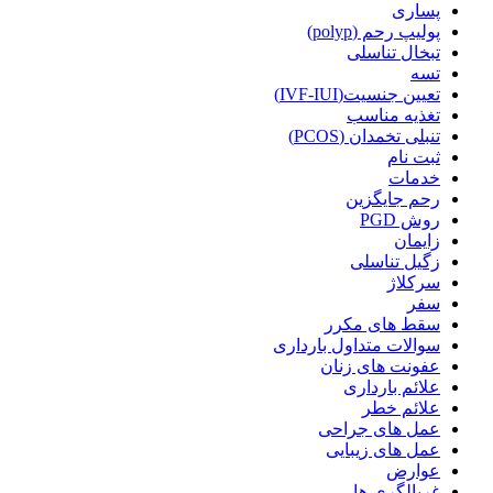
پساری
پولیپ رحم (polyp)
تبخال تناسلی
تسه
تعیین جنسیت(IVF-IUI)
تغذیه مناسب
تنبلی تخمدان (PCOS)
ثبت نام
خدمات
رحم جایگزین
روش PGD
زایمان
زگیل تناسلی
سرکلاژ
سفر
سقط های مکرر
سوالات متداول بارداری
عفونت های زنان
علائم بارداری
علائم خطر
عمل های جراحی
عمل های زیبایی
عوارض
غربالگری ها