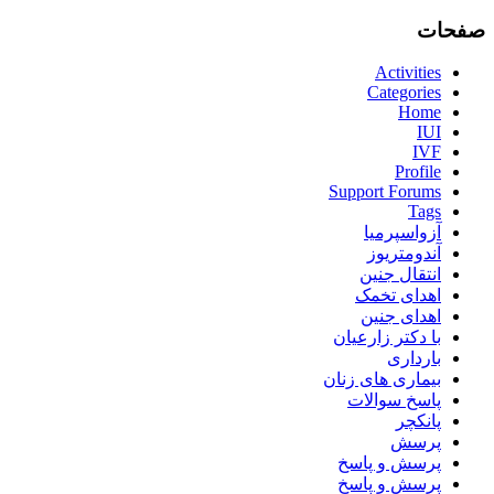
صفحات
Activities
Categories
Home
IUI
IVF
Profile
Support Forums
Tags
آزواسپرمیا
آندومتریوز
انتقال جنین
اهدای تخمک
اهدای جنین
با دکتر زارعیان
بارداری
بیماری های زنان
پاسخ سوالات
پانکچر
پرسش
پرسش و پاسخ
پرسش و پاسخ