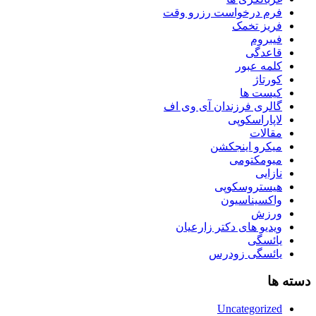
فرم درخواست رزرو وقت
فریز تخمک
فیبروم
قاعدگی
کلمه عبور
کورتاژ
کیست ها
گالری فرزندان آی وی اف
لاپاراسکوپی
مقالات
میکرو اینجکشن
میومکتومی
نازایی
هیستروسکوپی
واکسیناسیون
ورزش
ویدیو های دکتر زارعیان
یائسگی
یائسگی زودرس
دسته ها
Uncategorized