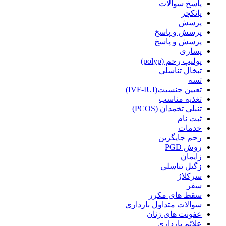
پاسخ سوالات
پانکچر
پرسش
پرسش و پاسخ
پرسش و پاسخ
پساری
پولیپ رحم (polyp)
تبخال تناسلی
تسه
تعیین جنسیت(IVF-IUI)
تغذیه مناسب
تنبلی تخمدان (PCOS)
ثبت نام
خدمات
رحم جایگزین
روش PGD
زایمان
زگیل تناسلی
سرکلاژ
سفر
سقط های مکرر
سوالات متداول بارداری
عفونت های زنان
علائم بارداری