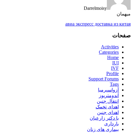
Darrelmoisy
میهمان
авиа экспресс доставка из китая
صفحات
Activities
Categories
Home
IUI
IVF
Profile
Support Forums
Tags
آزواسپرمیا
آندومتریوز
انتقال جنین
اهدای تخمک
اهدای جنین
با دکتر زارعیان
بارداری
بیماری های زنان