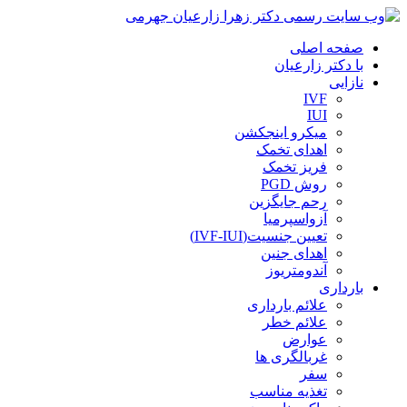
صفحه اصلی
با دکتر زارعیان
نازایی
IVF
IUI
میکرو اینجکشن
اهدای تخمک
فریز تخمک
روش PGD
رحم جایگزین
آزواسپرمیا
تعیین جنسیت(IVF-IUI)
اهدای جنین
آندومتریوز
بارداری
علائم بارداری
علائم خطر
عوارض
غربالگری ها
سفر
تغذیه مناسب