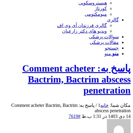
هیستروسکوپی
کورتاژ
میومکتومی
گالری
گالری فرزندان آی وی اف
ویدیو های دکتر زارعیان
سوالات پزشکی
مقالات پزشکی
جستجو
منو
منو
پاسخ به: Comment acheter
Bactrim, Bactrim abscess
penetration
مکان شما:
خانه
1
/
پاسخ به: Comment acheter Bactrim, Bactrim
abscess penetration
14 دی 1403 در 1:31 ب.ظ
#7619