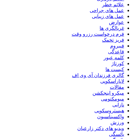
علائم خطر
عمل های جراحی
عمل های زیبایی
عوارض
غربالگری ها
فرم درخواست رزرو وقت
فریز تخمک
فیبروم
قاعدگی
کلمه عبور
کورتاژ
کیست ها
گالری فرزندان آی وی اف
لاپاراسکوپی
مقالات
میکرو اینجکشن
میومکتومی
نازایی
هیستروسکوپی
واکسیناسیون
ورزش
ویدیو های دکتر زارعیان
یائسگی