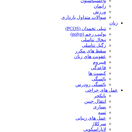
واکسیناسیون
زایمان
ورزش
سوالات متداول بارداری
زنان
تنبلی تخمدان (PCOS)
پولیپ رحم (polyp)
تبخال تناسلی
زگیل تناسلی
سقط های مکرر
عفونت های زنان
فیبروم
قاعدگی
کیست ها
یائسگی
یائسگی زودرس
عمل های جراحی
پانکچر
انتقال جنین
پساری
تسه
عمل های زیبایی
سرکلاژ
لاپاراسکوپی