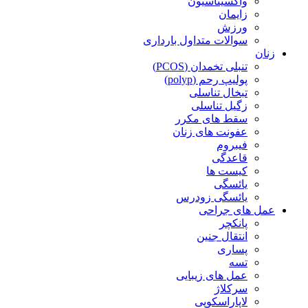
واکسیناسیون
زایمان
ورزش
سوالات متداول بارداری
زنان
تنبلی تخمدان (PCOS)
پولیپ رحم (polyp)
تبخال تناسلی
زگیل تناسلی
سقط های مکرر
عفونت های زنان
فیبروم
قاعدگی
کیست ها
یائسگی
یائسگی زودرس
عمل های جراحی
پانکچر
انتقال جنین
پساری
تسه
عمل های زیبایی
سرکلاژ
لاپاراسکوپی