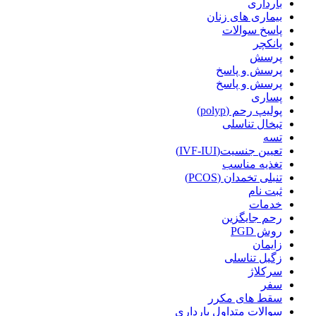
بارداری
بیماری های زنان
پاسخ سوالات
پانکچر
پرسش
پرسش و پاسخ
پرسش و پاسخ
پساری
پولیپ رحم (polyp)
تبخال تناسلی
تسه
تعیین جنسیت(IVF-IUI)
تغذیه مناسب
تنبلی تخمدان (PCOS)
ثبت نام
خدمات
رحم جایگزین
روش PGD
زایمان
زگیل تناسلی
سرکلاژ
سفر
سقط های مکرر
سوالات متداول بارداری