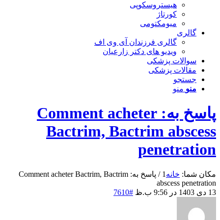
هیستروسکوپی
کورتاژ
میومکتومی
گالری
گالری فرزندان آی وی اف
ویدیو های دکتر زارعیان
سوالات پزشکی
مقالات پزشکی
جستجو
منو
منو
پاسخ به: Comment acheter
Bactrim, Bactrim abscess
penetration
مکان شما:
خانه
1
/
پاسخ به: Comment acheter Bactrim, Bactrim
abscess penetration
13 دی 1403 در 9:56 ب.ظ
#7610