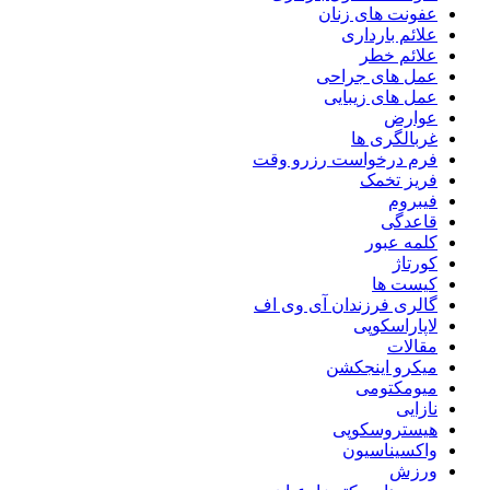
عفونت های زنان
علائم بارداری
علائم خطر
عمل های جراحی
عمل های زیبایی
عوارض
غربالگری ها
فرم درخواست رزرو وقت
فریز تخمک
فیبروم
قاعدگی
کلمه عبور
کورتاژ
کیست ها
گالری فرزندان آی وی اف
لاپاراسکوپی
مقالات
میکرو اینجکشن
میومکتومی
نازایی
هیستروسکوپی
واکسیناسیون
ورزش