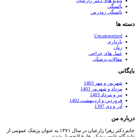
ویدیو های دکتر زارعیان
یائسگی
یائسگی زودرس
دسته ها
Uncategorized
بارداری
زنان
عمل های جراحی
مقالات پزشکی
بایگانی
شهریور و مهر 1403
مرداد و شهریور 1403
تیر و مرداد 1403
فروردین و اردیبهشت 1402
آذر و دی 1397
درباره من
خانم دکتر زهرا زارعیان در سال ۱۳۷۱ به عنوان پزشک عمومی از
دانشگاه علوم پزشکی فارغ التحصیل شدند