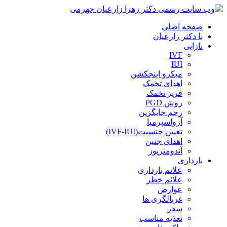
صفحه اصلی
با دکتر زارعیان
نازایی
IVF
IUI
میکرو اینجکشن
اهدای تخمک
فریز تخمک
روش PGD
رحم جایگزین
آزواسپرمیا
تعیین جنسیت(IVF-IUI)
اهدای جنین
آندومتریوز
بارداری
علائم بارداری
علائم خطر
عوارض
غربالگری ها
سفر
تغذیه مناسب