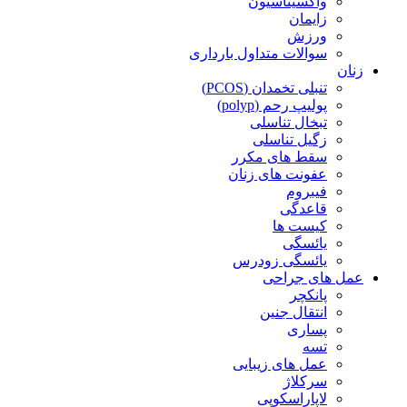
واکسیناسیون
زایمان
ورزش
سوالات متداول بارداری
زنان
تنبلی تخمدان (PCOS)
پولیپ رحم (polyp)
تبخال تناسلی
زگیل تناسلی
سقط های مکرر
عفونت های زنان
فیبروم
قاعدگی
کیست ها
یائسگی
یائسگی زودرس
عمل های جراحی
پانکچر
انتقال جنین
پساری
تسه
عمل های زیبایی
سرکلاژ
لاپاراسکوپی