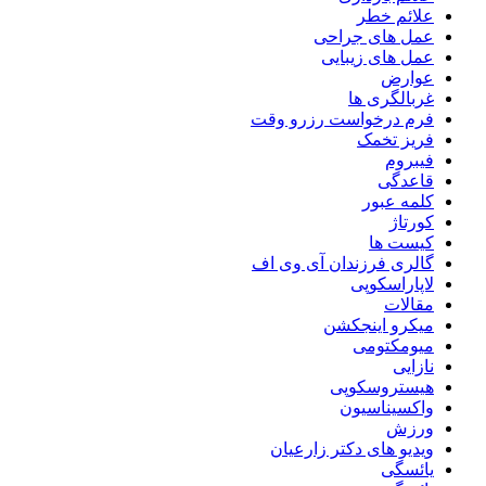
علائم خطر
عمل های جراحی
عمل های زیبایی
عوارض
غربالگری ها
فرم درخواست رزرو وقت
فریز تخمک
فیبروم
قاعدگی
کلمه عبور
کورتاژ
کیست ها
گالری فرزندان آی وی اف
لاپاراسکوپی
مقالات
میکرو اینجکشن
میومکتومی
نازایی
هیستروسکوپی
واکسیناسیون
ورزش
ویدیو های دکتر زارعیان
یائسگی