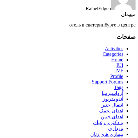
RafaelEdgen
میهمان
отель в екатеринбурге в центре
صفحات
Activities
Categories
Home
IUI
IVF
Profile
Support Forums
Tags
آزواسپرمیا
آندومتریوز
انتقال جنین
اهدای تخمک
اهدای جنین
با دکتر زارعیان
بارداری
بیماری های زنان