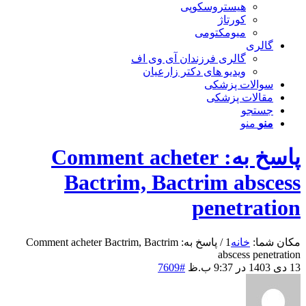
هیستروسکوپی
کورتاژ
میومکتومی
گالری
گالری فرزندان آی وی اف
ویدیو های دکتر زارعیان
سوالات پزشکی
مقالات پزشکی
جستجو
منو
منو
پاسخ به: Comment acheter
Bactrim, Bactrim abscess
penetration
مکان شما:
خانه
1
/
پاسخ به: Comment acheter Bactrim, Bactrim
abscess penetration
13 دی 1403 در 9:37 ب.ظ
#7609