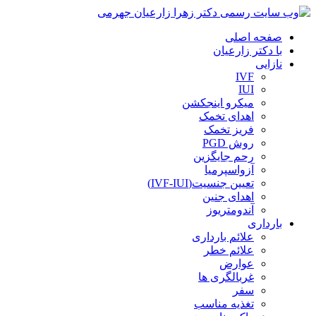
صفحه اصلی
با دکتر زارعیان
نازایی
IVF
IUI
میکرو اینجکشن
اهدای تخمک
فریز تخمک
روش PGD
رحم جایگزین
آزواسپرمیا
تعیین جنسیت(IVF-IUI)
اهدای جنین
آندومتریوز
بارداری
علائم بارداری
علائم خطر
عوارض
غربالگری ها
سفر
تغذیه مناسب