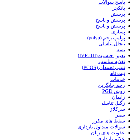
پاسخ سوالات
پانکچر
پرسش
پرسش و پاسخ
پرسش و پاسخ
پساری
پولیپ رحم (polyp)
تبخال تناسلی
تسه
تعیین جنسیت(IVF-IUI)
تغذیه مناسب
تنبلی تخمدان (PCOS)
ثبت نام
خدمات
رحم جایگزین
روش PGD
زایمان
زگیل تناسلی
سرکلاژ
سفر
سقط های مکرر
سوالات متداول بارداری
عفونت های زنان
علائم بارداری