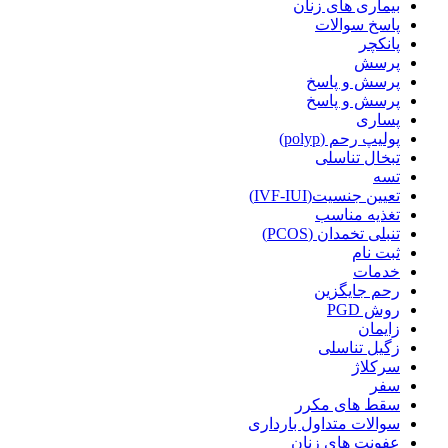
بیماری های زنان
پاسخ سوالات
پانکچر
پرسش
پرسش و پاسخ
پرسش و پاسخ
پساری
پولیپ رحم (polyp)
تبخال تناسلی
تسه
تعیین جنسیت(IVF-IUI)
تغذیه مناسب
تنبلی تخمدان (PCOS)
ثبت نام
خدمات
رحم جایگزین
روش PGD
زایمان
زگیل تناسلی
سرکلاژ
سفر
سقط های مکرر
سوالات متداول بارداری
عفونت های زنان