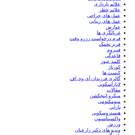
علائم بارداری
علائم خطر
عمل های جراحی
عمل های زیبایی
عوارض
غربالگری ها
فرم درخواست رزرو وقت
فریز تخمک
فیبروم
قاعدگی
کلمه عبور
کورتاژ
کیست ها
گالری فرزندان آی وی اف
لاپاراسکوپی
مقالات
میکرو اینجکشن
میومکتومی
نازایی
هیستروسکوپی
واکسیناسیون
ورزش
ویدیو های دکتر زارعیان