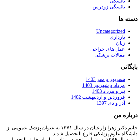
یائسگی
یائسگی زودرس
دسته ها
Uncategorized
بارداری
زنان
عمل های جراحی
مقالات پزشکی
بایگانی
شهریور و مهر 1403
مرداد و شهریور 1403
تیر و مرداد 1403
فروردین و اردیبهشت 1402
آذر و دی 1397
درباره من
خانم دکتر زهرا زارعیان در سال ۱۳۷۱ به عنوان پزشک عمومی از
دانشگاه علوم پزشکی فارغ التحصیل شدند
و در سال ۱۳۷۶ به عنوان متخصص زنان و زایمان فارق التحصیل