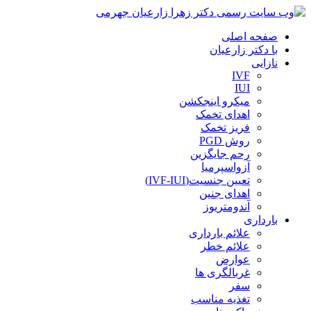
صفحه اصلی
با دکتر زارعیان
نازایی
IVF
IUI
میکرو اینجکشن
اهدای تخمک
فریز تخمک
روش PGD
رحم جایگزین
آزواسپرمیا
تعیین جنسیت(IVF-IUI)
اهدای جنین
آندومتریوز
بارداری
علائم بارداری
علائم خطر
عوارض
غربالگری ها
سفر
تغذیه مناسب