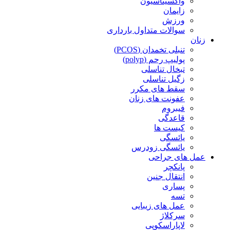
واکسیناسیون
زایمان
ورزش
سوالات متداول بارداری
زنان
تنبلی تخمدان (PCOS)
پولیپ رحم (polyp)
تبخال تناسلی
زگیل تناسلی
سقط های مکرر
عفونت های زنان
فیبروم
قاعدگی
کیست ها
یائسگی
یائسگی زودرس
عمل های جراحی
پانکچر
انتقال جنین
پساری
تسه
عمل های زیبایی
سرکلاژ
لاپاراسکوپی