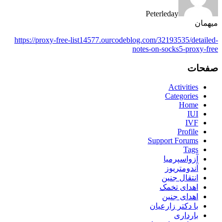
Peterleday
میهمان
https://proxy-free-list14577.ourcodeblog.com/32193535/detailed-
notes-on-socks5-proxy-free
صفحات
Activities
Categories
Home
IUI
IVF
Profile
Support Forums
Tags
آزواسپرمیا
آندومتریوز
انتقال جنین
اهدای تخمک
اهدای جنین
با دکتر زارعیان
بارداری