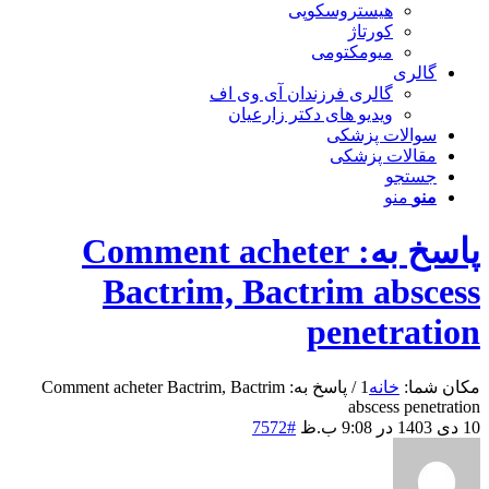
هیستروسکوپی
کورتاژ
میومکتومی
گالری
گالری فرزندان آی وی اف
ویدیو های دکتر زارعیان
سوالات پزشکی
مقالات پزشکی
جستجو
منو
منو
پاسخ به: Comment acheter
Bactrim, Bactrim abscess
penetration
مکان شما:
خانه
1
/
پاسخ به: Comment acheter Bactrim, Bactrim
abscess penetration
10 دی 1403 در 9:08 ب.ظ
#7572