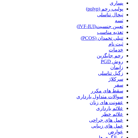
پساری
پولیپ رحم (polyp)
تبخال تناسلی
تسه
تعیین جنسیت(IVF-IUI)
تغذیه مناسب
تنبلی تخمدان (PCOS)
ثبت نام
خدمات
رحم جایگزین
روش PGD
زایمان
زگیل تناسلی
سرکلاژ
سفر
سقط های مکرر
سوالات متداول بارداری
عفونت های زنان
علائم بارداری
علائم خطر
عمل های جراحی
عمل های زیبایی
عوارض
غربالگری ها