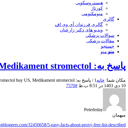
هیستروسکوپی
کورتاژ
میومکتومی
گالری
گالری فرزندان آی وی اف
ویدیو های دکتر زارعیان
سوالات پزشکی
مقالات پزشکی
جستجو
منو
منو
پاسخ به: Stromectol buy US, Medikament stromectol
مکان شما:
خانه
1
/
پاسخ به: Stromectol buy US, Medikament stromectol
10 دی 1403 در 8:51 ب.ظ
#7570
Peterleday
میهمان
dgbloggers.com/32450658/5-easy-facts-about-proxy-free-list-described