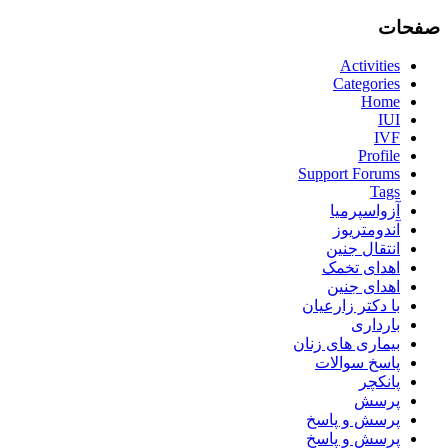
صفحات
Activities
Categories
Home
IUI
IVF
Profile
Support Forums
Tags
آزواسپرمیا
آندومتریوز
انتقال جنین
اهدای تخمک
اهدای جنین
با دکتر زارعیان
بارداری
بیماری های زنان
پاسخ سوالات
پانکچر
پرسش
پرسش و پاسخ
پرسش و پاسخ