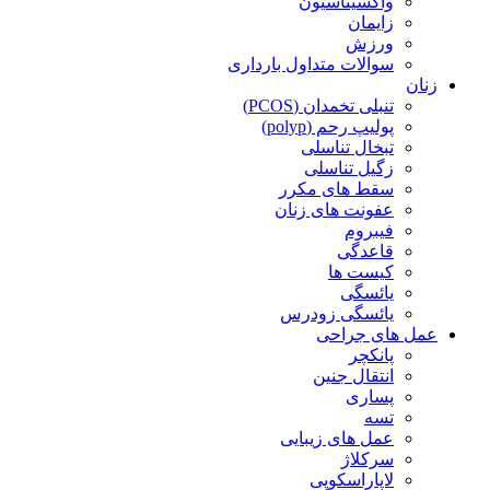
واکسیناسیون
زایمان
ورزش
سوالات متداول بارداری
زنان
تنبلی تخمدان (PCOS)
پولیپ رحم (polyp)
تبخال تناسلی
زگیل تناسلی
سقط های مکرر
عفونت های زنان
فیبروم
قاعدگی
کیست ها
یائسگی
یائسگی زودرس
عمل های جراحی
پانکچر
انتقال جنین
پساری
تسه
عمل های زیبایی
سرکلاژ
لاپاراسکوپی