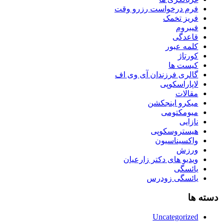
فرم درخواست رزرو وقت
فریز تخمک
فیبروم
قاعدگی
کلمه عبور
کورتاژ
کیست ها
گالری فرزندان آی وی اف
لاپاراسکوپی
مقالات
میکرو اینجکشن
میومکتومی
نازایی
هیستروسکوپی
واکسیناسیون
ورزش
ویدیو های دکتر زارعیان
یائسگی
یائسگی زودرس
دسته ها
Uncategorized