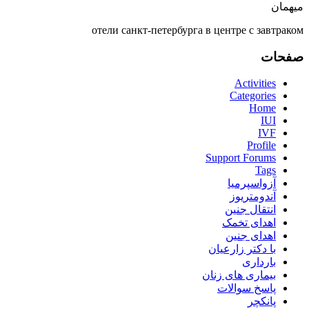
میهمان
отели санкт-петербурга в центре с завтраком
صفحات
Activities
Categories
Home
IUI
IVF
Profile
Support Forums
Tags
آزواسپرمیا
آندومتریوز
انتقال جنین
اهدای تخمک
اهدای جنین
با دکتر زارعیان
بارداری
بیماری های زنان
پاسخ سوالات
پانکچر