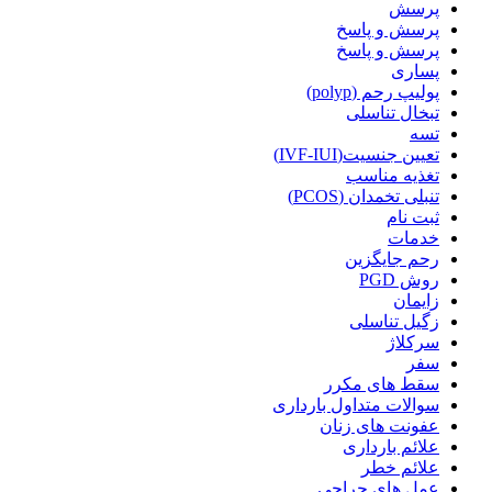
پرسش
پرسش و پاسخ
پرسش و پاسخ
پساری
پولیپ رحم (polyp)
تبخال تناسلی
تسه
تعیین جنسیت(IVF-IUI)
تغذیه مناسب
تنبلی تخمدان (PCOS)
ثبت نام
خدمات
رحم جایگزین
روش PGD
زایمان
زگیل تناسلی
سرکلاژ
سفر
سقط های مکرر
سوالات متداول بارداری
عفونت های زنان
علائم بارداری
علائم خطر
عمل های جراحی