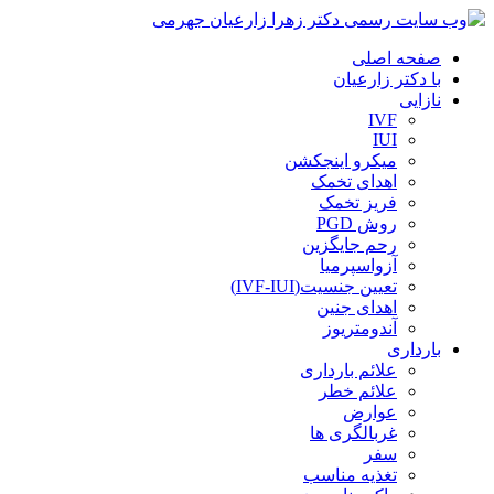
صفحه اصلی
با دکتر زارعیان
نازایی
IVF
IUI
میکرو اینجکشن
اهدای تخمک
فریز تخمک
روش PGD
رحم جایگزین
آزواسپرمیا
تعیین جنسیت(IVF-IUI)
اهدای جنین
آندومتریوز
بارداری
علائم بارداری
علائم خطر
عوارض
غربالگری ها
سفر
تغذیه مناسب