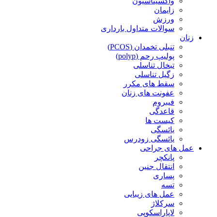
واکسیناسیون
زایمان
ورزش
سوالات متداول بارداری
زنان
تنبلی تخمدان (PCOS)
پولیپ رحم (polyp)
تبخال تناسلی
زگیل تناسلی
سقط های مکرر
عفونت های زنان
فیبروم
قاعدگی
کیست ها
یائسگی
یائسگی زودرس
عمل های جراحی
پانکچر
انتقال جنین
پساری
تسه
عمل های زیبایی
سرکلاژ
لاپاراسکوپی