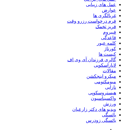
عمل های زیبایی
عوارض
غربالگری ها
فرم درخواست رزرو وقت
فریز تخمک
فیبروم
قاعدگی
کلمه عبور
کورتاژ
کیست ها
گالری فرزندان آی وی اف
لاپاراسکوپی
مقالات
میکرو اینجکشن
میومکتومی
نازایی
هیستروسکوپی
واکسیناسیون
ورزش
ویدیو های دکتر زارعیان
یائسگی
یائسگی زودرس