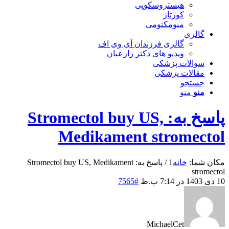
هیستروسکوپی
کورتاژ
میومکتومی
گالری
گالری فرزندان آی وی اف
ویدیو های دکتر زارعیان
سوالات پزشکی
مقالات پزشکی
جستجو
منو
منو
پاسخ به: Stromectol buy US,
Medikament stromectol
مکان شما:
خانه
1
/
پاسخ به: Stromectol buy US, Medikament
stromectol
10 دی 1403 در 7:14 ب.ظ
#7565
MichaelCet