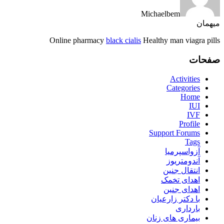
Michaelbem
میهمان
Online pharmacy
black cialis
Healthy man viagra pills
صفحات
Activities
Categories
Home
IUI
IVF
Profile
Support Forums
Tags
آزواسپرمیا
آندومتریوز
انتقال جنین
اهدای تخمک
اهدای جنین
با دکتر زارعیان
بارداری
بیماری های زنان