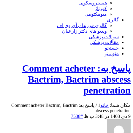
هیستروسکوپی
کورتاژ
میومکتومی
گالری
گالری فرزندان آی وی اف
ویدیو های دکتر زارعیان
سوالات پزشکی
مقالات پزشکی
جستجو
منو
منو
پاسخ به: Comment acheter
Bactrim, Bactrim abscess
penetration
مکان شما:
خانه
1
/
پاسخ به: Comment acheter Bactrim, Bactrim
abscess penetration
9 دی 1403 در 3:48 ب.ظ
#7538