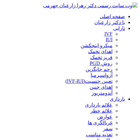
صفحه اصلی
با دکتر زارعیان
نازایی
IVF
IUI
میکرو اینجکشن
اهدای تخمک
فریز تخمک
روش PGD
رحم جایگزین
آزواسپرمیا
تعیین جنسیت(IVF-IUI)
اهدای جنین
آندومتریوز
بارداری
علائم بارداری
علائم خطر
عوارض
غربالگری ها
سفر
تغذیه مناسب