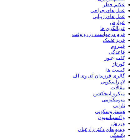
علائم خطر
عمل های جراحی
عمل های زیبایی
عوارض
غربالگری ها
فرم درخواست رزرو وقت
فریز تخمک
فیبروم
قاعدگی
کلمه عبور
کورتاژ
کیست ها
گالری فرزندان آی وی اف
لاپاراسکوپی
مقالات
میکرو اینجکشن
میومکتومی
نازایی
هیستروسکوپی
واکسیناسیون
ورزش
ویدیو های دکتر زارعیان
یائسگی