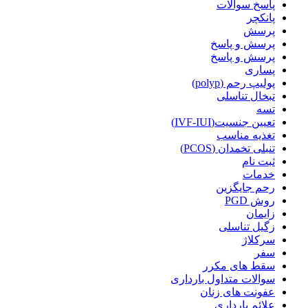
پاسخ سوالات
پانکچر
پرسش
پرسش و پاسخ
پرسش و پاسخ
پساری
پولیپ رحم (polyp)
تبخال تناسلی
تسه
تعیین جنسیت(IVF-IUI)
تغذیه مناسب
تنبلی تخمدان (PCOS)
ثبت نام
خدمات
رحم جایگزین
روش PGD
زایمان
زگیل تناسلی
سرکلاژ
سفر
سقط های مکرر
سوالات متداول بارداری
عفونت های زنان
علائم بارداری