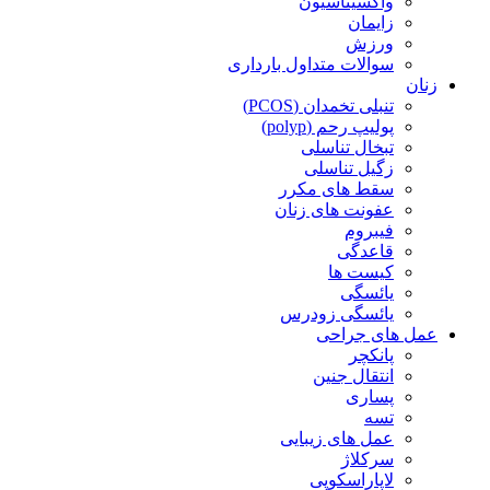
واکسیناسیون
زایمان
ورزش
سوالات متداول بارداری
زنان
تنبلی تخمدان (PCOS)
پولیپ رحم (polyp)
تبخال تناسلی
زگیل تناسلی
سقط های مکرر
عفونت های زنان
فیبروم
قاعدگی
کیست ها
یائسگی
یائسگی زودرس
عمل های جراحی
پانکچر
انتقال جنین
پساری
تسه
عمل های زیبایی
سرکلاژ
لاپاراسکوپی