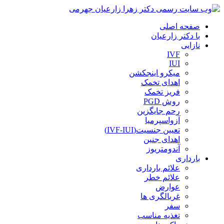
صفحه اصلی
با دکتر زارعیان
نازایی
IVF
IUI
میکرو اینجکشن
اهدای تخمک
فریز تخمک
روش PGD
رحم جایگزین
آزواسپرمیا
تعیین جنسیت(IVF-IUI)
اهدای جنین
آندومتریوز
بارداری
علائم بارداری
علائم خطر
عوارض
غربالگری ها
سفر
تغذیه مناسب