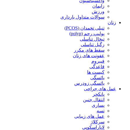
واکسیناسیون
زایمان
ورزش
سوالات متداول بارداری
زنان
تنبلی تخمدان (PCOS)
پولیپ رحم (polyp)
تبخال تناسلی
زگیل تناسلی
سقط های مکرر
عفونت های زنان
فیبروم
قاعدگی
کیست ها
یائسگی
یائسگی زودرس
عمل های جراحی
پانکچر
انتقال جنین
پساری
تسه
عمل های زیبایی
سرکلاژ
لاپاراسکوپی