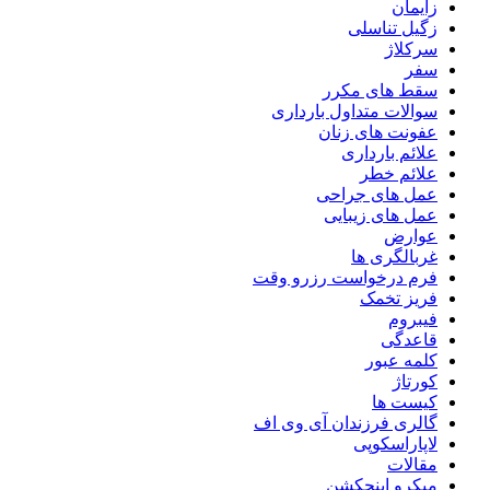
زایمان
زگیل تناسلی
سرکلاژ
سفر
سقط های مکرر
سوالات متداول بارداری
عفونت های زنان
علائم بارداری
علائم خطر
عمل های جراحی
عمل های زیبایی
عوارض
غربالگری ها
فرم درخواست رزرو وقت
فریز تخمک
فیبروم
قاعدگی
کلمه عبور
کورتاژ
کیست ها
گالری فرزندان آی وی اف
لاپاراسکوپی
مقالات
میکرو اینجکشن