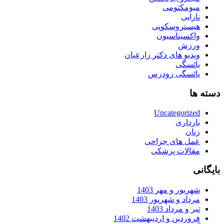
میومکتومی
نازایی
هیستروسکوپی
واکسیناسیون
ورزش
ویدیو های دکتر زارعیان
یائسگی
یائسگی زودرس
دسته ها
Uncategorized
بارداری
زنان
عمل های جراحی
مقالات پزشکی
بایگانی
شهریور و مهر 1403
مرداد و شهریور 1403
تیر و مرداد 1403
فروردین و اردیبهشت 1402