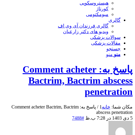
هیستروسکوپی
کورتاژ
میومکتومی
گالری
گالری فرزندان آی وی اف
ویدیو های دکتر زارعیان
سوالات پزشکی
مقالات پزشکی
جستجو
منو
منو
پاسخ به: Comment acheter
Bactrim, Bactrim abscess
penetration
مکان شما:
خانه
1
/
پاسخ به: Comment acheter Bactrim, Bactrim
abscess penetration
5 دی 1403 در 7:28 ب.ظ
#7488