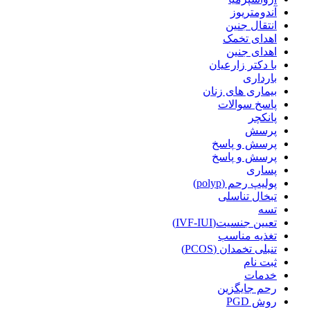
آندومتریوز
انتقال جنین
اهدای تخمک
اهدای جنین
با دکتر زارعیان
بارداری
بیماری های زنان
پاسخ سوالات
پانکچر
پرسش
پرسش و پاسخ
پرسش و پاسخ
پساری
پولیپ رحم (polyp)
تبخال تناسلی
تسه
تعیین جنسیت(IVF-IUI)
تغذیه مناسب
تنبلی تخمدان (PCOS)
ثبت نام
خدمات
رحم جایگزین
روش PGD