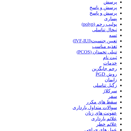
پرسش
پرسش و پاسخ
پرسش و پاسخ
پساری
پولیپ رحم (polyp)
تبخال تناسلی
تسه
تعیین جنسیت(IVF-IUI)
تغذیه مناسب
تنبلی تخمدان (PCOS)
ثبت نام
خدمات
رحم جایگزین
روش PGD
زایمان
زگیل تناسلی
سرکلاژ
سفر
سقط های مکرر
سوالات متداول بارداری
عفونت های زنان
علائم بارداری
علائم خطر
عمل های جراحی