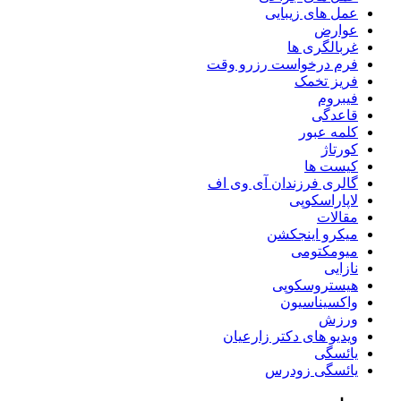
عمل های زیبایی
عوارض
غربالگری ها
فرم درخواست رزرو وقت
فریز تخمک
فیبروم
قاعدگی
کلمه عبور
کورتاژ
کیست ها
گالری فرزندان آی وی اف
لاپاراسکوپی
مقالات
میکرو اینجکشن
میومکتومی
نازایی
هیستروسکوپی
واکسیناسیون
ورزش
ویدیو های دکتر زارعیان
یائسگی
یائسگی زودرس