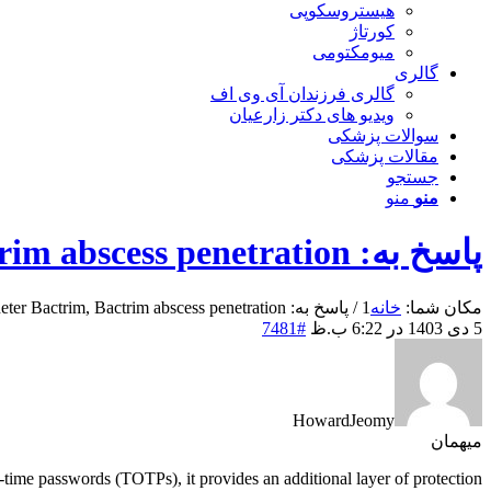
هیستروسکوپی
کورتاژ
میومکتومی
گالری
گالری فرزندان آی وی اف
ویدیو های دکتر زارعیان
سوالات پزشکی
مقالات پزشکی
جستجو
منو
منو
پاسخ به: Comment acheter Bactrim, Bactrim abscess penetration
مکان شما:
خانه
1
/
پاسخ به: Comment acheter Bactrim, Bactrim abscess penetration
5 دی 1403 در 6:22 ب.ظ
#7481
HowardJeomy
میهمان
time passwords (TOTPs), it provides an additional layer of protection