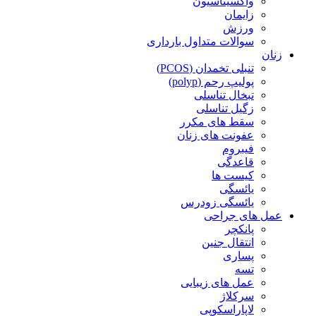
واکسیناسیون
زایمان
ورزش
سوالات متداول بارداری
زنان
تنبلی تخمدان (PCOS)
پولیپ رحم (polyp)
تبخال تناسلی
زگیل تناسلی
سقط های مکرر
عفونت های زنان
فیبروم
قاعدگی
کیست ها
یائسگی
یائسگی زودرس
عمل های جراحی
پانکچر
انتقال جنین
پساری
تسه
عمل های زیبایی
سرکلاژ
لاپاراسکوپی