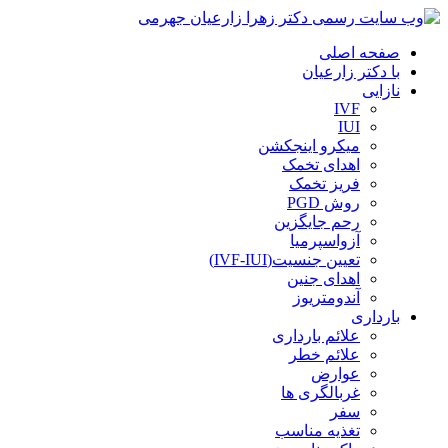
صفحه اصلی
با دکتر زارعیان
نازایی
IVF
IUI
میکرو اینجکشن
اهدای تخمک
فریز تخمک
روش PGD
رحم جایگزین
آزواسپرمیا
تعیین جنسیت(IVF-IUI)
اهدای جنین
آندومتریوز
بارداری
علائم بارداری
علائم خطر
عوارض
غربالگری ها
سفر
تغذیه مناسب