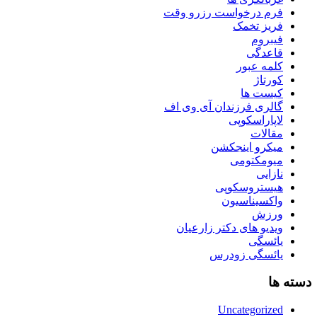
فرم درخواست رزرو وقت
فریز تخمک
فیبروم
قاعدگی
کلمه عبور
کورتاژ
کیست ها
گالری فرزندان آی وی اف
لاپاراسکوپی
مقالات
میکرو اینجکشن
میومکتومی
نازایی
هیستروسکوپی
واکسیناسیون
ورزش
ویدیو های دکتر زارعیان
یائسگی
یائسگی زودرس
دسته ها
Uncategorized