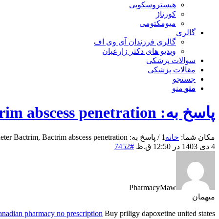
هیستروسکوپی
کورتاژ
میومکتومی
گالری
گالری فرزندان آی وی اف
ویدیو های دکتر زارعیان
سوالات پزشکی
مقالات پزشکی
جستجو
منو
منو
پاسخ به: Comment acheter Bactrim, Bactrim abscess penetration
مکان شما:
خانه
1
/
پاسخ به: Comment acheter Bactrim, Bactrim abscess penetration
4 دی 1403 در 12:50 ق.ظ
#7452
PharmacyMaw
میهمان
anadian pharmacy no prescription
Buy priligy dapoxetine united states