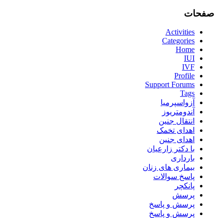
صفحات
Activities
Categories
Home
IUI
IVF
Profile
Support Forums
Tags
آزواسپرمیا
آندومتریوز
انتقال جنین
اهدای تخمک
اهدای جنین
با دکتر زارعیان
بارداری
بیماری های زنان
پاسخ سوالات
پانکچر
پرسش
پرسش و پاسخ
پرسش و پاسخ