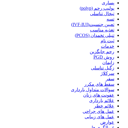
پساری
پولیپ رحم (polyp)
تبخال تناسلی
تسه
تعیین جنسیت(IVF-IUI)
تغذیه مناسب
تنبلی تخمدان (PCOS)
ثبت نام
خدمات
رحم جایگزین
روش PGD
زایمان
زگیل تناسلی
سرکلاژ
سفر
سقط های مکرر
سوالات متداول بارداری
عفونت های زنان
علائم بارداری
علائم خطر
عمل های جراحی
عمل های زیبایی
عوارض
غربالگری ها