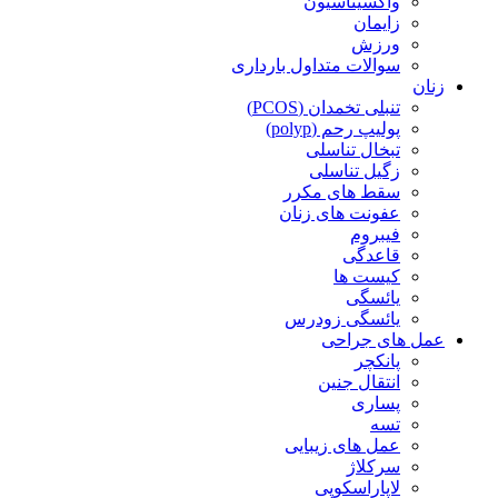
واکسیناسیون
زایمان
ورزش
سوالات متداول بارداری
زنان
تنبلی تخمدان (PCOS)
پولیپ رحم (polyp)
تبخال تناسلی
زگیل تناسلی
سقط های مکرر
عفونت های زنان
فیبروم
قاعدگی
کیست ها
یائسگی
یائسگی زودرس
عمل های جراحی
پانکچر
انتقال جنین
پساری
تسه
عمل های زیبایی
سرکلاژ
لاپاراسکوپی