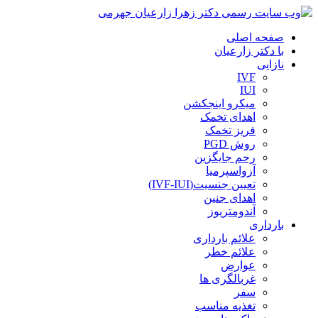
صفحه اصلی
با دکتر زارعیان
نازایی
IVF
IUI
میکرو اینجکشن
اهدای تخمک
فریز تخمک
روش PGD
رحم جایگزین
آزواسپرمیا
تعیین جنسیت(IVF-IUI)
اهدای جنین
آندومتریوز
بارداری
علائم بارداری
علائم خطر
عوارض
غربالگری ها
سفر
تغذیه مناسب