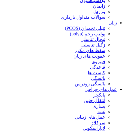
واکسیناسیون
زایمان
ورزش
سوالات متداول بارداری
زنان
تنبلی تخمدان (PCOS)
پولیپ رحم (polyp)
تبخال تناسلی
زگیل تناسلی
سقط های مکرر
عفونت های زنان
فیبروم
قاعدگی
کیست ها
یائسگی
یائسگی زودرس
عمل های جراحی
پانکچر
انتقال جنین
پساری
تسه
عمل های زیبایی
سرکلاژ
لاپاراسکوپی