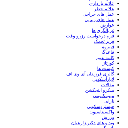
علائم بارداری
علائم خطر
عمل های جراحی
عمل های زیبایی
عوارض
غربالگری ها
فرم درخواست رزرو وقت
فریز تخمک
فیبروم
قاعدگی
کلمه عبور
کورتاژ
کیست ها
گالری فرزندان آی وی اف
لاپاراسکوپی
مقالات
میکرو اینجکشن
میومکتومی
نازایی
هیستروسکوپی
واکسیناسیون
ورزش
ویدیو های دکتر زارعیان