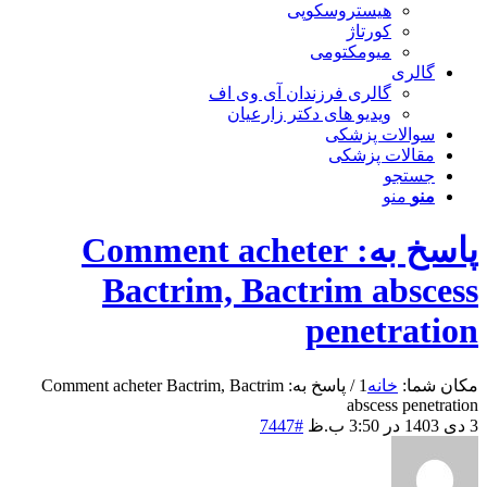
هیستروسکوپی
کورتاژ
میومکتومی
گالری
گالری فرزندان آی وی اف
ویدیو های دکتر زارعیان
سوالات پزشکی
مقالات پزشکی
جستجو
منو
منو
پاسخ به: Comment acheter
Bactrim, Bactrim abscess
penetration
مکان شما:
خانه
1
/
پاسخ به: Comment acheter Bactrim, Bactrim
abscess penetration
3 دی 1403 در 3:50 ب.ظ
#7447