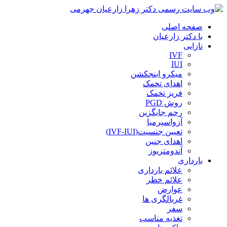
صفحه اصلی
با دکتر زارعیان
نازایی
IVF
IUI
میکرو اینجکشن
اهدای تخمک
فریز تخمک
روش PGD
رحم جایگزین
آزواسپرمیا
تعیین جنسیت(IVF-IUI)
اهدای جنین
آندومتریوز
بارداری
علائم بارداری
علائم خطر
عوارض
غربالگری ها
سفر
تغذیه مناسب