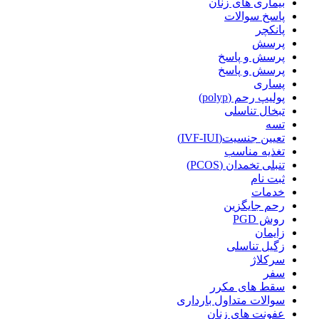
بیماری های زنان
پاسخ سوالات
پانکچر
پرسش
پرسش و پاسخ
پرسش و پاسخ
پساری
پولیپ رحم (polyp)
تبخال تناسلی
تسه
تعیین جنسیت(IVF-IUI)
تغذیه مناسب
تنبلی تخمدان (PCOS)
ثبت نام
خدمات
رحم جایگزین
روش PGD
زایمان
زگیل تناسلی
سرکلاژ
سفر
سقط های مکرر
سوالات متداول بارداری
عفونت های زنان