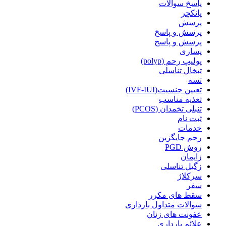
پاسخ سوالات
پانکچر
پرسش
پرسش و پاسخ
پرسش و پاسخ
پساری
پولیپ رحم (polyp)
تبخال تناسلی
تسه
تعیین جنسیت(IVF-IUI)
تغذیه مناسب
تنبلی تخمدان (PCOS)
ثبت نام
خدمات
رحم جایگزین
روش PGD
زایمان
زگیل تناسلی
سرکلاژ
سفر
سقط های مکرر
سوالات متداول بارداری
عفونت های زنان
علائم بارداری