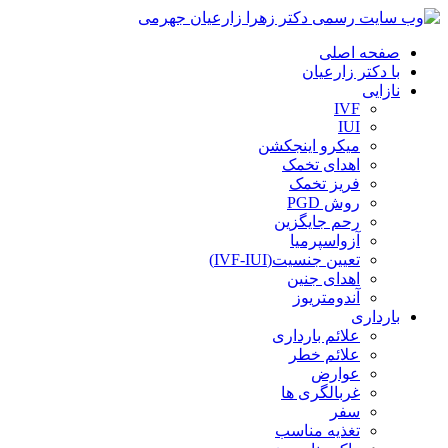
صفحه اصلی
با دکتر زارعیان
نازایی
IVF
IUI
میکرو اینجکشن
اهدای تخمک
فریز تخمک
روش PGD
رحم جایگزین
آزواسپرمیا
تعیین جنسیت(IVF-IUI)
اهدای جنین
آندومتریوز
بارداری
علائم بارداری
علائم خطر
عوارض
غربالگری ها
سفر
تغذیه مناسب