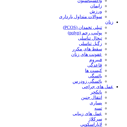
واکسیناسیون
زایمان
ورزش
سوالات متداول بارداری
زنان
تنبلی تخمدان (PCOS)
پولیپ رحم (polyp)
تبخال تناسلی
زگیل تناسلی
سقط های مکرر
عفونت های زنان
فیبروم
قاعدگی
کیست ها
یائسگی
یائسگی زودرس
عمل های جراحی
پانکچر
انتقال جنین
پساری
تسه
عمل های زیبایی
سرکلاژ
لاپاراسکوپی