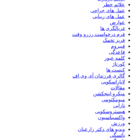
علائم خطر
عمل های جراحی
عمل های زیبایی
عوارض
غربالگری ها
فرم درخواست رزرو وقت
فریز تخمک
فیبروم
قاعدگی
کلمه عبور
کورتاژ
کیست ها
گالری فرزندان آی وی اف
لاپاراسکوپی
مقالات
میکرو اینجکشن
میومکتومی
نازایی
هیستروسکوپی
واکسیناسیون
ورزش
ویدیو های دکتر زارعیان
یائسگی