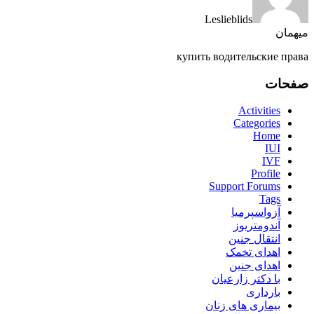
Leslieblids
میهمان
купить водительские права
صفحات
Activities
Categories
Home
IUI
IVF
Profile
Support Forums
Tags
آزواسپرمیا
آندومتریوز
انتقال جنین
اهدای تخمک
اهدای جنین
با دکتر زارعیان
بارداری
بیماری های زنان