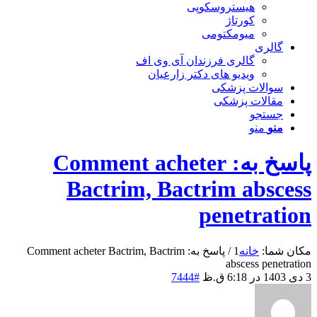
هیستروسکوپی
کورتاژ
میومکتومی
گالری
گالری فرزندان آی وی اف
ویدیو های دکتر زارعیان
سوالات پزشکی
مقالات پزشکی
جستجو
منو
منو
پاسخ به: Comment acheter
Bactrim, Bactrim abscess
penetration
مکان شما:
خانه
1
/
پاسخ به: Comment acheter Bactrim, Bactrim
abscess penetration
3 دی 1403 در 6:18 ق.ظ
#7444