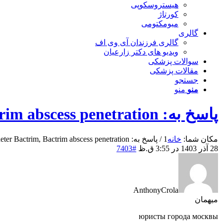
هیستروسکوپی
کورتاژ
میومکتومی
گالری
گالری فرزندان آی وی اف
ویدیو های دکتر زارعیان
سوالات پزشکی
مقالات پزشکی
جستجو
منو
منو
پاسخ به: Comment acheter Bactrim, Bactrim abscess penetration
مکان شما:
خانه
1
/
پاسخ به: Comment acheter Bactrim, Bactrim abscess penetration
28 آذر 1403 در 3:55 ق.ظ
#7403
AnthonyCrola
میهمان
юристы города москвы