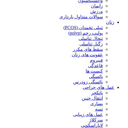
واکسیناسیون
زایمان
ورزش
سوالات متداول بارداری
زنان
تنبلی تخمدان (PCOS)
پولیپ رحم (polyp)
تبخال تناسلی
زگیل تناسلی
سقط های مکرر
عفونت های زنان
فیبروم
قاعدگی
کیست ها
یائسگی
یائسگی زودرس
عمل های جراحی
پانکچر
انتقال جنین
پساری
تسه
عمل های زیبایی
سرکلاژ
لاپاراسکوپی