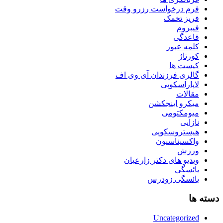
فرم درخواست رزرو وقت
فریز تخمک
فیبروم
قاعدگی
کلمه عبور
کورتاژ
کیست ها
گالری فرزندان آی وی اف
لاپاراسکوپی
مقالات
میکرو اینجکشن
میومکتومی
نازایی
هیستروسکوپی
واکسیناسیون
ورزش
ویدیو های دکتر زارعیان
یائسگی
یائسگی زودرس
دسته ها
Uncategorized