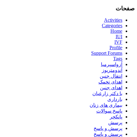
صفحات
Activities
Categories
Home
IUI
IVF
Profile
Support Forums
Tags
آزواسپرمیا
آندومتریوز
انتقال جنین
اهدای تخمک
اهدای جنین
با دکتر زارعیان
بارداری
بیماری های زنان
پاسخ سوالات
پانکچر
پرسش
پرسش و پاسخ
پرسش و پاسخ