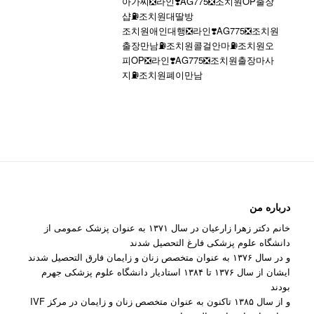
아가씨❎라인❣️AG775​​​​​​​❎조치원OP출장
샵⛽조치원대딸방
조치원애인대행❎라인❣️AG775​​​​​​​❎조치원
출장만남⛽조치원콜걸안마⛽조치원오
피OP❎라인❣️AG775​​​​​​​❎조치원출장마사
지⛽조치원폐이만남
درباره من
خانم دکتر زهرا زارعیان در سال ۱۳۷۱ به عنوان پزشک عمومی از
دانشگاه علوم پزشکی فارغ التحصیل شدند
و در سال ۱۳۷۶ به عنوان متخصص زنان و زایمان فارق التحصیل شدند
ایشان از سال ۱۳۷۶ تا ۱۳۸۴ استادیار دانشگاه علوم پزشکی جهرم
بودند
و از سال ۱۳۸۵ تاکنون به عنوان متخصص زنان و زایمان در مرکز IVF