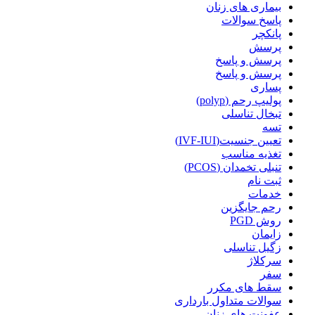
بیماری های زنان
پاسخ سوالات
پانکچر
پرسش
پرسش و پاسخ
پرسش و پاسخ
پساری
پولیپ رحم (polyp)
تبخال تناسلی
تسه
تعیین جنسیت(IVF-IUI)
تغذیه مناسب
تنبلی تخمدان (PCOS)
ثبت نام
خدمات
رحم جایگزین
روش PGD
زایمان
زگیل تناسلی
سرکلاژ
سفر
سقط های مکرر
سوالات متداول بارداری
عفونت های زنان