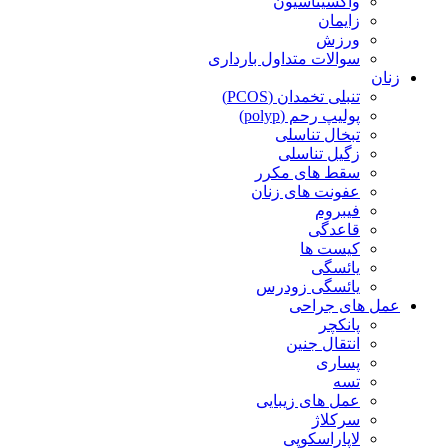
واکسیناسیون
زایمان
ورزش
سوالات متداول بارداری
زنان
تنبلی تخمدان (PCOS)
پولیپ رحم (polyp)
تبخال تناسلی
زگیل تناسلی
سقط های مکرر
عفونت های زنان
فیبروم
قاعدگی
کیست ها
یائسگی
یائسگی زودرس
عمل های جراحی
پانکچر
انتقال جنین
پساری
تسه
عمل های زیبایی
سرکلاژ
لاپاراسکوپی