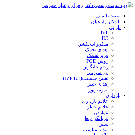
صفحه اصلی
با دکتر زارعیان
نازایی
IVF
IUI
میکرو اینجکشن
اهدای تخمک
فریز تخمک
روش PGD
رحم جایگزین
آزواسپرمیا
تعیین جنسیت(IVF-IUI)
اهدای جنین
آندومتریوز
بارداری
علائم بارداری
علائم خطر
عوارض
غربالگری ها
سفر
تغذیه مناسب