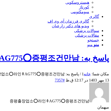
هیستروسکوپی
کورتاژ
میومکتومی
گالری
گالری فرزندان آی وی اف
ویدیو های دکتر زارعیان
سوالات پزشکی
مقالات پزشکی
جستجو
منو
منو
پاسخ به: 증평출장업소⭕라인⚱️AG775​​​​​​​⭕증평조건만남
مکان شما:
خانه
1
/
پاسخ به: 증평출장업소⭕라인⚱️AG775​​​​​​​⭕증평조건만남...
13 مهر 1403 در 12:17 ق.ظ
#7357
증평출장업소⭕라인⚱️AG775​​​​​​​⭕증평조건만남
میهمان