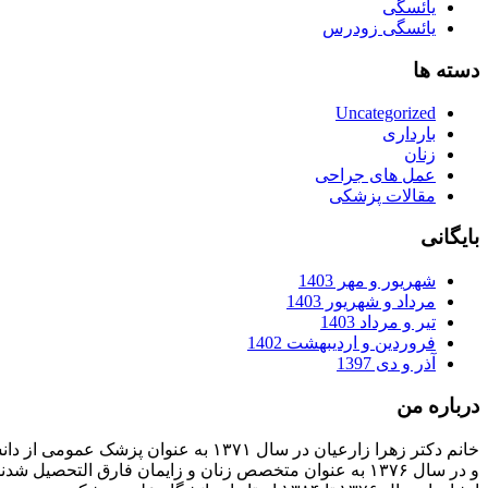
یائسگی
یائسگی زودرس
دسته ها
Uncategorized
بارداری
زنان
عمل های جراحی
مقالات پزشکی
بایگانی
شهریور و مهر 1403
مرداد و شهریور 1403
تیر و مرداد 1403
فروردین و اردیبهشت 1402
آذر و دی 1397
درباره من
خانم دکتر زهرا زارعیان در سال ۱۳۷۱ به عنوان پزشک عمومی از دانشگاه علوم پزشکی فارغ التحصیل شدند
و در سال ۱۳۷۶ به عنوان متخصص زنان و زایمان فارق التحصیل شدند