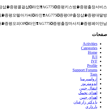
출장샵⛽증평콜걸샵❎라인❣️AG775​​​​​​​❎증평키스방⛽증평출장서비스
텔⛽증평모텔아가씨❎라인❣️AG775​​​​​​​❎증평OP출장샵⛽증평대딸방
마⛽증평오피OP❎라인❣️AG775​​​​​​​❎증평출장마사지⛽증평폐이만남
صفحات
Activities
Categories
Home
IUI
IVF
Profile
Support Forums
Tags
آزواسپرمیا
آندومتریوز
انتقال جنین
اهدای تخمک
اهدای جنین
با دکتر زارعیان
بارداری