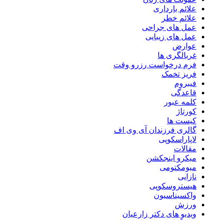
علائم بارداری
علائم خطر
عمل های جراحی
عمل های زیبایی
عوارض
غربالگری ها
فرم درخواست رزرو وقت
فریز تخمک
فیبروم
قاعدگی
کلمه عبور
کورتاژ
کیست ها
گالری فرزندان آی وی اف
لاپاراسکوپی
مقالات
میکرو اینجکشن
میومکتومی
نازایی
هیستروسکوپی
واکسیناسیون
ورزش
ویدیو های دکتر زارعیان