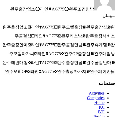
완주출장업소⭕라인⚱️AG775​​​​​​​⭕완주조건만남
میهمان
완주출장업소❎라인❣️AG775​​​​​​​❎완주모텔출장⛽완주출장샵⛽완
주콜걸샵❎라인❣️AG775​​​​​​​❎완주키스방⛽완주출장서비스
완주출장안마❎라인❣️AG775​​​​​​​❎완주콜걸만남⛽완주휴게텔⛽완
주모텔아가씨❎라인❣️AG775​​​​​​​❎완주OP출장샵⛽완주대딸방
완주애인대행❎라인❣️AG775​​​​​​​❎완주출장만남⛽완주콜걸안마⛽
완주오피OP❎라인❣️AG775​​​​​​​❎완주출장마사지⛽완주폐이만남
صفحات
Activities
Categories
Home
IUI
IVF
Profile