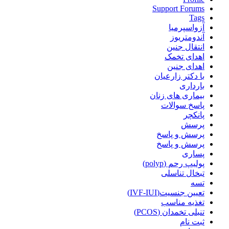
Support Forums
Tags
آزواسپرمیا
آندومتریوز
انتقال جنین
اهدای تخمک
اهدای جنین
با دکتر زارعیان
بارداری
بیماری های زنان
پاسخ سوالات
پانکچر
پرسش
پرسش و پاسخ
پرسش و پاسخ
پساری
پولیپ رحم (polyp)
تبخال تناسلی
تسه
تعیین جنسیت(IVF-IUI)
تغذیه مناسب
تنبلی تخمدان (PCOS)
ثبت نام