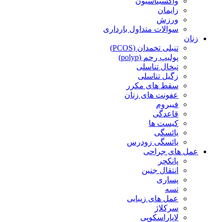
واکسیناسیون
زایمان
ورزش
سوالات متداول بارداری
زنان
تنبلی تخمدان (PCOS)
پولیپ رحم (polyp)
تبخال تناسلی
زگیل تناسلی
سقط های مکرر
عفونت های زنان
فیبروم
قاعدگی
کیست ها
یائسگی
یائسگی زودرس
عمل های جراحی
پانکچر
انتقال جنین
پساری
تسه
عمل های زیبایی
سرکلاژ
لاپاراسکوپی