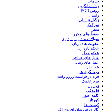
خدمات
رحم جایگزین
روش PGD
زایمان
زگیل تناسلی
سرکلاژ
سفر
سقط های مکرر
سوالات متداول بارداری
عفونت های زنان
علائم بارداری
علائم خطر
عمل های جراحی
عمل های زیبایی
عوارض
غربالگری ها
فرم درخواست رزرو وقت
فریز تخمک
فیبروم
قاعدگی
کلمه عبور
کورتاژ
کیست ها
گالری فرزندان آی وی اف