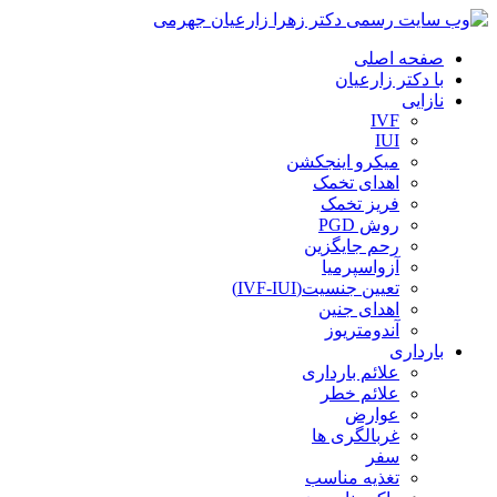
صفحه اصلی
با دکتر زارعیان
نازایی
IVF
IUI
میکرو اینجکشن
اهدای تخمک
فریز تخمک
روش PGD
رحم جایگزین
آزواسپرمیا
تعیین جنسیت(IVF-IUI)
اهدای جنین
آندومتریوز
بارداری
علائم بارداری
علائم خطر
عوارض
غربالگری ها
سفر
تغذیه مناسب