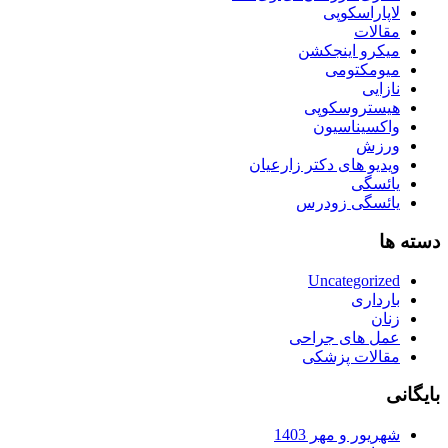
لاپاراسکوپی
مقالات
میکرو اینجکشن
میومکتومی
نازایی
هیستروسکوپی
واکسیناسیون
ورزش
ویدیو های دکتر زارعیان
یائسگی
یائسگی زودرس
دسته ها
Uncategorized
بارداری
زنان
عمل های جراحی
مقالات پزشکی
بایگانی
شهریور و مهر 1403