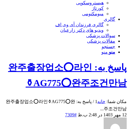
هیستروسکوپی
کورتاژ
میومکتومی
گالری
گالری فرزندان آی وی اف
ویدیو های دکتر زارعیان
سوالات پزشکی
مقالات پزشکی
جستجو
منو
منو
پاسخ به: 완주출장업소⭕라인
⚱️AG775​​​​​​​⭕완주조건만남
مکان شما:
خانه
1
/
پاسخ به: 완주출장업소⭕라인⚱️AG775​​​​​​​⭕완
주조건만남...
12 مهر 1403 در 2:48 ب.ظ
#7309