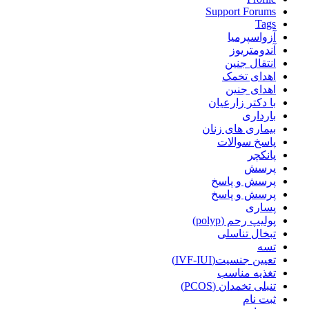
Support Forums
Tags
آزواسپرمیا
آندومتریوز
انتقال جنین
اهدای تخمک
اهدای جنین
با دکتر زارعیان
بارداری
بیماری های زنان
پاسخ سوالات
پانکچر
پرسش
پرسش و پاسخ
پرسش و پاسخ
پساری
پولیپ رحم (polyp)
تبخال تناسلی
تسه
تعیین جنسیت(IVF-IUI)
تغذیه مناسب
تنبلی تخمدان (PCOS)
ثبت نام