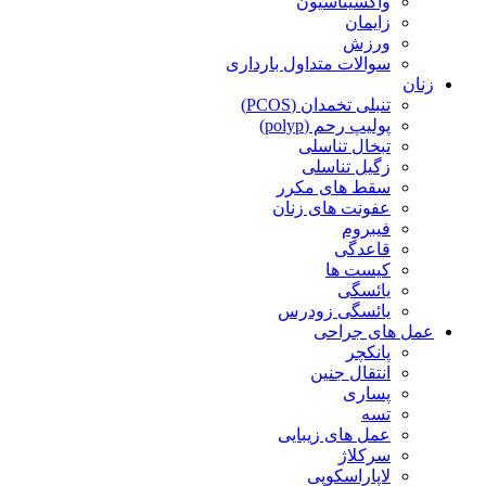
واکسیناسیون
زایمان
ورزش
سوالات متداول بارداری
زنان
تنبلی تخمدان (PCOS)
پولیپ رحم (polyp)
تبخال تناسلی
زگیل تناسلی
سقط های مکرر
عفونت های زنان
فیبروم
قاعدگی
کیست ها
یائسگی
یائسگی زودرس
عمل های جراحی
پانکچر
انتقال جنین
پساری
تسه
عمل های زیبایی
سرکلاژ
لاپاراسکوپی