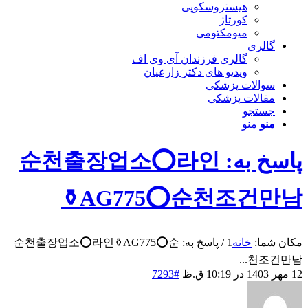
هیستروسکوپی
کورتاژ
میومکتومی
گالری
گالری فرزندان آی وی اف
ویدیو های دکتر زارعیان
سوالات پزشکی
مقالات پزشکی
جستجو
منو
منو
پاسخ به: 순천출장업소⭕라인
⚱️AG775​​​​​​​⭕순천조건만남
مکان شما:
خانه
1
/
پاسخ به: 순천출장업소⭕라인⚱️AG775​​​​​​​⭕순
천조건만남...
12 مهر 1403 در 10:19 ق.ظ
#7293