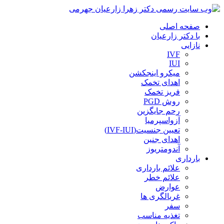
صفحه اصلی
با دکتر زارعیان
نازایی
IVF
IUI
میکرو اینجکشن
اهدای تخمک
فریز تخمک
روش PGD
رحم جایگزین
آزواسپرمیا
تعیین جنسیت(IVF-IUI)
اهدای جنین
آندومتریوز
بارداری
علائم بارداری
علائم خطر
عوارض
غربالگری ها
سفر
تغذیه مناسب