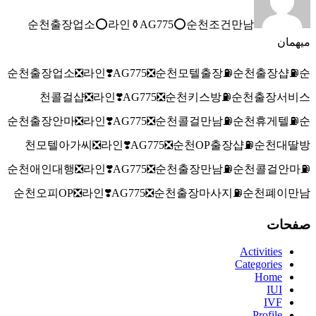
순천출장업소⭕라인⚱️AG775​​​​​​​⭕순천조건만남
میهمان
순천출장업소❎라인❣️AG775​​​​​​​❎순천모텔출장⛽순천출장샵⛽순
천콜걸샵❎라인❣️AG775​​​​​​​❎순천키스방⛽순천출장서비스
순천출장안마❎라인❣️AG775​​​​​​​❎순천콜걸만남⛽순천휴게텔⛽순
천모텔아가씨❎라인❣️AG775​​​​​​​❎순천OP출장샵⛽순천대딸방
순천애인대행❎라인❣️AG775​​​​​​​❎순천출장만남⛽순천콜걸안마⛽
순천오피OP❎라인❣️AG775​​​​​​​❎순천출장마사지⛽순천폐이만남
صفحات
Activities
Categories
Home
IUI
IVF
Profile