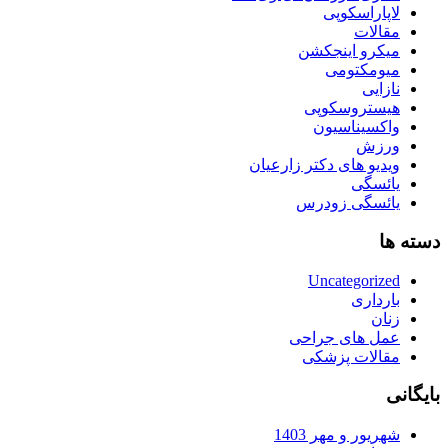
لاپاراسکوپی
مقالات
میکرو اینجکشن
میومکتومی
نازایی
هیستروسکوپی
واکسیناسیون
ورزش
ویدیو های دکتر زارعیان
یائسگی
یائسگی زودرس
دسته ها
Uncategorized
بارداری
زنان
عمل های جراحی
مقالات پزشکی
بایگانی
شهریور و مهر 1403