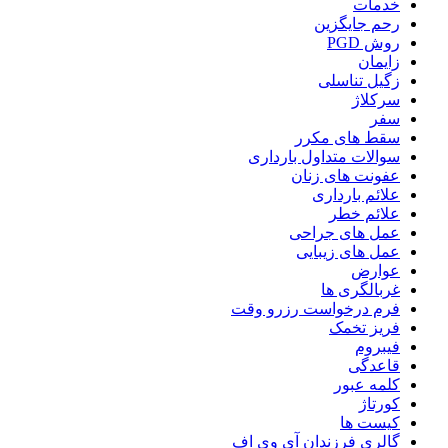
خدمات
رحم جایگزین
روش PGD
زایمان
زگیل تناسلی
سرکلاژ
سفر
سقط های مکرر
سوالات متداول بارداری
عفونت های زنان
علائم بارداری
علائم خطر
عمل های جراحی
عمل های زیبایی
عوارض
غربالگری ها
فرم درخواست رزرو وقت
فریز تخمک
فیبروم
قاعدگی
کلمه عبور
کورتاژ
کیست ها
گالری فرزندان آی وی اف