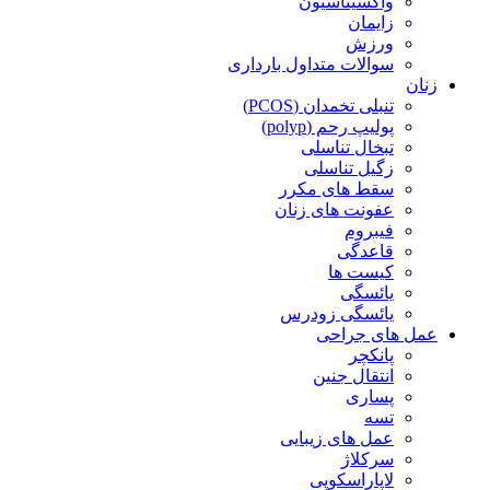
واکسیناسیون
زایمان
ورزش
سوالات متداول بارداری
زنان
تنبلی تخمدان (PCOS)
پولیپ رحم (polyp)
تبخال تناسلی
زگیل تناسلی
سقط های مکرر
عفونت های زنان
فیبروم
قاعدگی
کیست ها
یائسگی
یائسگی زودرس
عمل های جراحی
پانکچر
انتقال جنین
پساری
تسه
عمل های زیبایی
سرکلاژ
لاپاراسکوپی