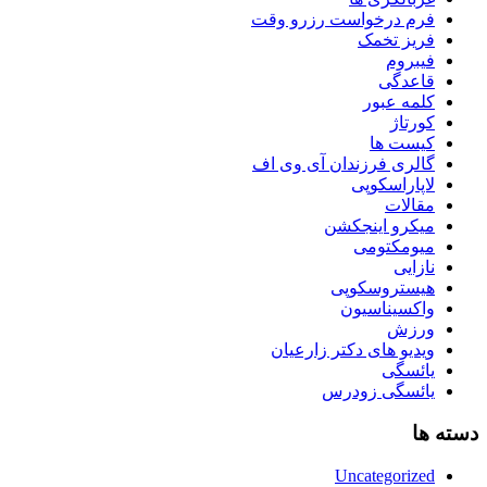
فرم درخواست رزرو وقت
فریز تخمک
فیبروم
قاعدگی
کلمه عبور
کورتاژ
کیست ها
گالری فرزندان آی وی اف
لاپاراسکوپی
مقالات
میکرو اینجکشن
میومکتومی
نازایی
هیستروسکوپی
واکسیناسیون
ورزش
ویدیو های دکتر زارعیان
یائسگی
یائسگی زودرس
دسته ها
Uncategorized