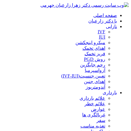
صفحه اصلی
با دکتر زارعیان
نازایی
IVF
IUI
میکرو اینجکشن
اهدای تخمک
فریز تخمک
روش PGD
رحم جایگزین
آزواسپرمیا
تعیین جنسیت(IVF-IUI)
اهدای جنین
آندومتریوز
بارداری
علائم بارداری
علائم خطر
عوارض
غربالگری ها
سفر
تغذیه مناسب