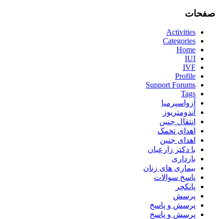
صفحات
Activities
Categories
Home
IUI
IVF
Profile
Support Forums
Tags
آزواسپرمیا
آندومتریوز
انتقال جنین
اهدای تخمک
اهدای جنین
با دکتر زارعیان
بارداری
بیماری های زنان
پاسخ سوالات
پانکچر
پرسش
پرسش و پاسخ
پرسش و پاسخ