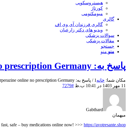
هیستروسکوپی
کورتاژ
میومکتومی
گالری
گالری فرزندان آی وی اف
ویدیو های دکتر زارعیان
سوالات پزشکی
مقالات پزشکی
جستجو
منو
منو
پاسخ به: Buy Prochlorperazine online no prescription Germany,
مکان شما:
خانه
1
/
پاسخ به: Buy Prochlorperazine online no prescription Germany,
11 مهر 1403 در 10:41 ب.ظ
#7279
Gabthard
میهمان
 fast, safe – buy medications online now! >>>
https://avotresante.shop