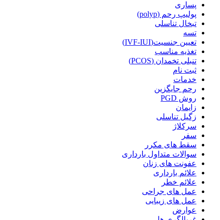
پساری
پولیپ رحم (polyp)
تبخال تناسلی
تسه
تعیین جنسیت(IVF-IUI)
تغذیه مناسب
تنبلی تخمدان (PCOS)
ثبت نام
خدمات
رحم جایگزین
روش PGD
زایمان
زگیل تناسلی
سرکلاژ
سفر
سقط های مکرر
سوالات متداول بارداری
عفونت های زنان
علائم بارداری
علائم خطر
عمل های جراحی
عمل های زیبایی
عوارض
غربالگری ها