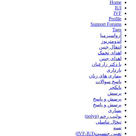
Home
IUI
IVF
Profile
Support Forums
Tags
آزواسپرمیا
آندومتریوز
انتقال جنین
اهدای تخمک
اهدای جنین
با دکتر زارعیان
بارداری
بیماری های زنان
پاسخ سوالات
پانکچر
پرسش
پرسش و پاسخ
پرسش و پاسخ
پساری
پولیپ رحم (polyp)
تبخال تناسلی
تسه
تعیین جنسیت(IVF-IUI)