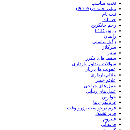
تغذیه مناسب
تنبلی تخمدان (PCOS)
ثبت نام
خدمات
رحم جایگزین
روش PGD
زایمان
زگیل تناسلی
سرکلاژ
سفر
سقط های مکرر
سوالات متداول بارداری
عفونت های زنان
علائم بارداری
علائم خطر
عمل های جراحی
عمل های زیبایی
عوارض
غربالگری ها
فرم درخواست رزرو وقت
فریز تخمک
فیبروم
قاعدگی
کلمه عبور