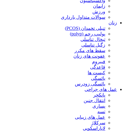
واکسیناسیون
زایمان
ورزش
سوالات متداول بارداری
زنان
تنبلی تخمدان (PCOS)
پولیپ رحم (polyp)
تبخال تناسلی
زگیل تناسلی
سقط های مکرر
عفونت های زنان
فیبروم
قاعدگی
کیست ها
یائسگی
یائسگی زودرس
عمل های جراحی
پانکچر
انتقال جنین
پساری
تسه
عمل های زیبایی
سرکلاژ
لاپاراسکوپی