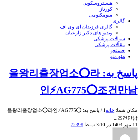
هیستروسکوپی
کورتاژ
میومکتومی
گالری
گالری فرزندان آی وی اف
ویدیو های دکتر زارعیان
سوالات پزشکی
مقالات پزشکی
جستجو
منو
منو
پاسخ به: 을왕리출장업소⭕라
인⚡AG775​​​​​​​⭕조건만남
مکان شما:
خانه
1
/
پاسخ به: 을왕리출장업소⭕라인⚡AG775​​​​​​​⭕
조건만남...
11 مهر 1403 در 3:10 ب.ظ
#7239