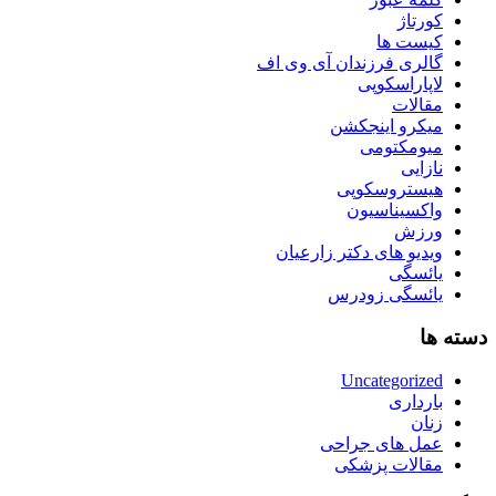
کورتاژ
کیست ها
گالری فرزندان آی وی اف
لاپاراسکوپی
مقالات
میکرو اینجکشن
میومکتومی
نازایی
هیستروسکوپی
واکسیناسیون
ورزش
ویدیو های دکتر زارعیان
یائسگی
یائسگی زودرس
دسته ها
Uncategorized
بارداری
زنان
عمل های جراحی
مقالات پزشکی