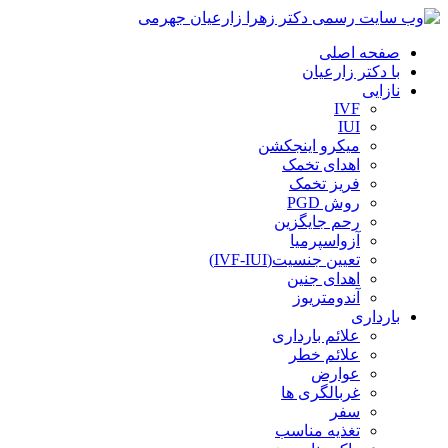
صفحه اصلی
با دکتر زارعیان
نازایی
IVF
IUI
میکرو اینجکشن
اهدای تخمک
فریز تخمک
روش PGD
رحم جایگزین
آزواسپرمیا
تعیین جنسیت(IVF-IUI)
اهدای جنین
آندومتریوز
بارداری
علائم بارداری
علائم خطر
عوارض
غربالگری ها
سفر
تغذیه مناسب