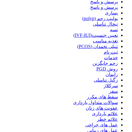
پرسش و پاسخ
پرسش و پاسخ
پساری
پولیپ رحم (polyp)
تبخال تناسلی
تسه
تعیین جنسیت(IVF-IUI)
تغذیه مناسب
تنبلی تخمدان (PCOS)
ثبت نام
خدمات
رحم جایگزین
روش PGD
زایمان
زگیل تناسلی
سرکلاژ
سفر
سقط های مکرر
سوالات متداول بارداری
عفونت های زنان
علائم بارداری
علائم خطر
عمل های جراحی
عمل های زیبایی