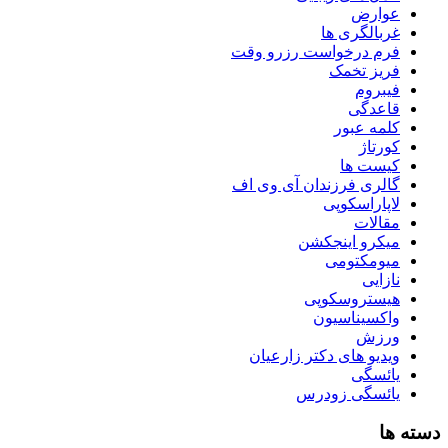
عوارض
غربالگری ها
فرم درخواست رزرو وقت
فریز تخمک
فیبروم
قاعدگی
کلمه عبور
کورتاژ
کیست ها
گالری فرزندان آی وی اف
لاپاراسکوپی
مقالات
میکرو اینجکشن
میومکتومی
نازایی
هیستروسکوپی
واکسیناسیون
ورزش
ویدیو های دکتر زارعیان
یائسگی
یائسگی زودرس
دسته ها