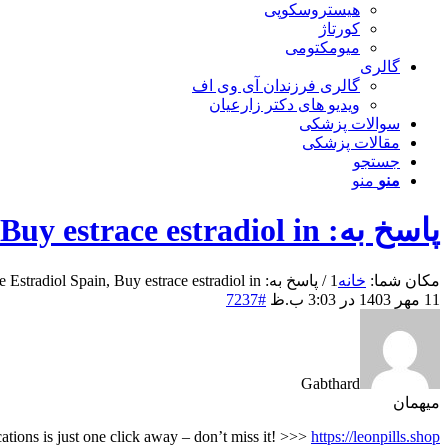
هیستروسکوپی
کورتاژ
میومکتومی
گالری
گالری فرزندان آی وی اف
ویدیو های دکتر زارعیان
سوالات پزشکی
مقالات پزشکی
جستجو
منو
منو
پاسخ به: Buy discount Estrace Estradiol Spain, Buy estrace estradiol in
مکان شما:
خانه
1
/
پاسخ به: Buy discount Estrace Estradiol Spain, Buy estrace estradiol in...
11 مهر 1403 در 3:03 ب.ظ
#7237
Gabthard
میهمان
ations is just one click away – don’t miss it! >>>
https://leonpills.shop