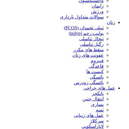
واکسیناسیون
زایمان
ورزش
سوالات متداول بارداری
زنان
تنبلی تخمدان (PCOS)
پولیپ رحم (polyp)
تبخال تناسلی
زگیل تناسلی
سقط های مکرر
عفونت های زنان
فیبروم
قاعدگی
کیست ها
یائسگی
یائسگی زودرس
عمل های جراحی
پانکچر
انتقال جنین
پساری
تسه
عمل های زیبایی
سرکلاژ
لاپاراسکوپی