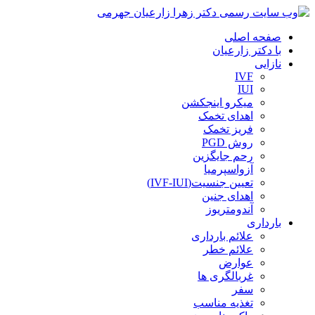
صفحه اصلی
با دکتر زارعیان
نازایی
IVF
IUI
میکرو اینجکشن
اهدای تخمک
فریز تخمک
روش PGD
رحم جایگزین
آزواسپرمیا
تعیین جنسیت(IVF-IUI)
اهدای جنین
آندومتریوز
بارداری
علائم بارداری
علائم خطر
عوارض
غربالگری ها
سفر
تغذیه مناسب